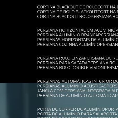
CORTINA BLACKOUT DE ROLO
CORTINA
CORTINA DE ROLO BLACKOUT
CORTINA
CORTINA BLACKOUT ROLO
PERSIANA 
PERSIANA HORIZONTAL EM ALUMÍNIO
PERSIANA ALUMÍNIO BRANCA
PERSIAN
PERSIANAS HORIZONTAIS DE ALUMÍNI
PERSIANA COZINHA ALUMÍNIO
PERSIA
PERSIANA ROLO CINZA
PERSIANA DE R
PERSIANA PARA SACADA
PERSIANA RO
PERSIANA ROLO DOUBLE VISION
PERS
PERSIANAS AUTOMÁTICAS INTERIOR D
PERSIANAS ALUMÍNIO ACÚSTICAS
PER
JANELA COM PERSIANA INTEGRADA A
PERSIANA DE ALUMÍNIO AUTOMÁTICA
PORTA DE CORRER DE ALUMÍNIO
PORT
PORTA DE ALUMÍNIO PARA SALA
PORT