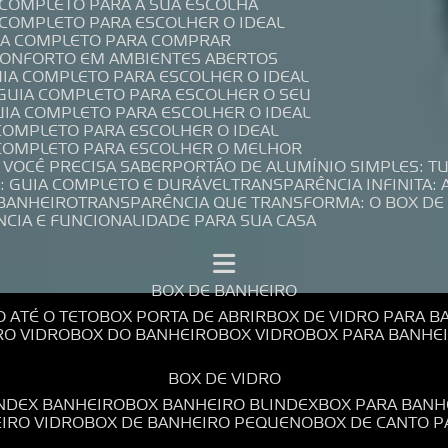
A COMPLETO PARA A SUA ESCOLHA
A COMPLETO PARA ESCOLHER O IDEAL
UIA COMPLETO PARA COMPRAR
 CONFORTO EM AMBIENTES ABERTOS
UIA COMPLETO PARA ESCOLHER O IDEAL
 GUIA COMPLETO PARA ESCOLHER O SEU
UIA COMPLETO PARA ESCOLHER O IDEAL
 COMPLETO PARA ESCOLHER O IDEAL
A COMPLETO PARA ESCOLHER O MELHOR
E VOCÊ PRECISA SABER
PORTÃO DE ALUMÍNIO SIMPLES: T
: GUIA COMPLETO E DURÁVEL
TRANSPARÊNCIA INFINITA:
 BANHEIRO
TRANSPARÊNCIA QUE TRANSFORMA: O BOX DE
NCIA E FUNCIONALIDADE PARA SUA CASA
BOX DE BANHEIRO
O ATÉ O TETO
BOX PORTA DE ABRIR
BOX DE VIDRO PARA 
RO VIDRO
BOX DO BANHEIRO
BOX VIDRO
BOX PARA BANH
BOX DE VIDRO
INDEX BANHEIRO
BOX BANHEIRO BLINDEX
BOX PARA BANH
EIRO VIDRO
BOX DE BANHEIRO PEQUENO
BOX DE CANTO 