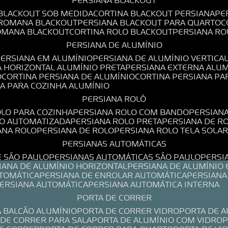
PERSIANA BLACKOUT
 BLACKOUT SOB MEDIDA
CORTINA BLACKOUT PERSIANA
P
 ROMANA BLACKOUT
PERSIANA BLACKOUT PARA QUARTO
ROMANA BLACKOUT
CORTINA ROLO BLACKOUT
PERSIANA R
PERSIANA DE ALUMÍNIO
PERSIANA EM ALUMÍNIO
PERSIANA DE ALUMÍNIO VERTICA
A HORIZONTAL ALUMÍNIO PRETA
PERSIANA EXTERNA ALU
O
CORTINA PERSIANA DE ALUMÍNIO
CORTINA PERSIANA P
NA PARA COZINHA ALUMÍNIO
PERSIANA ROLÔ
OLO PARA COZINHA
PERSIANA ROLO COM BANDO
PERSIAN
LO AUTOMATIZADA
PERSIANA ROLO PRETA
PERSIANA DE 
IANA ROLO
PERSIANA DE ROLO
PERSIANA ROLO TELA SOLA
PERSIANAS AUTOMÁTICAS
E SÃO PAULO
PERSIANAS AUTOMÁTICAS SÃO PAULO
PERS
SIANA DE ALUMÍNIO HORIZONTAL
PERSIANA DE ALUMÍNIO
UTOMÁTICA
PERSIANA DE ENROLAR AUTOMÁTICA
PERSIAN
PERSIANA AUTOMÁTICA
PERSIANA AUTOMÁTICA INTERNA
PORTA DE CORRER
A BALCÃO ALUMÍNIO
PORTA DE CORRER VIDRO
PORTA DE 
A DE CORRER PARA SALA
PORTA DE ALUMÍNIO COM VIDRO