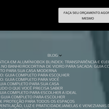
FAÇA SEU ORÇAMENTO AGO
pecialistas!
MESMO
BLOG
TÁTICA EM ALUMÍNIO
BOX BLINDEX: TRANSPARÊNCIA E E
A NO BANHEIRO
CORTINA DE VIDRO PARA SACADA: GUIA 
LETO PARA SUA CASA MODERNA
IO: GUIA COMPLETO PARA ESCOLHER
IO: GUIA COMPLETO PARA VOCÊ
GUIA COMPLETO PARA SUA CASA
TUDO O QUE VOCÊ PRECISA SABER
GUIA COMPLETO PARA ESCOLHER A IDEAL
O GUIA COMPLETO PARA ESCOLHER
A E PROTEÇÃO PARA TODOS OS ESPAÇOS
VENTILAÇÃO, LUZ E PRATICIDADE
JANELAS E VENEZIANAS 