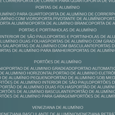
DE CORRER
PORTA DE CORRER PARA QUARTO
PORTA DE V
PORTAS DE ALUMÍNIO
ALUMÍNIO PARA QUARTO
PORTA DE ALUMÍNIO DE CORRER
LUMÍNIO COM VIDRO
PORTA PIVOTANTE DE ALUMÍNIO
POR
PORTA ALUMÍNIO
PORTA DE ALUMÍNIO BRANCO
PORTA DE 
PORTAS E PORTINHOLAS DE ALUMÍNIO
 INTERIOR DE SÃO PAULO
PORTAS E PORTINHOLAS DE AL
 ALUMÍNIO DUAS FOLHAS
PORTAS DE ALUMÍNIO COM GRAD
A SALA
PORTAS DE ALUMÍNIO COM BASCULANTE
PORTAS 
PORTAS DE ALUMÍNIO PARA BANHEIRO
PORTAS DE ALUMÍN
PORTÕES DE ALUMÍNIO
NIO
PORTAO DE ALUMINIO GRADEADO
PORTAO AUTOMATI
 DE ALUMINIO HORIZONTAL
PORTAO DE ALUMINIO ELETRÔ
O DE ALUMÍNIO PEQUENO
PORTAO DE ALUMINIO SOB ME
ORTÕES DE ALUMÍNIO INTERIOR DE SÃO PAULO
PORTÕES 
PORTÃO DE ALUMÍNIO DUAS FOLHAS
PORTÃO DE ALUMÍN
PORTÕES DE ALUMÍNIO BASCULANTE
PORTÃO DE ALUMÍNI
ORTÕES DE ALUMÍNIO PARA GARAGEM
PORTÕES DE ALUMÍ
VENEZIANA DE ALUMÍNIO
VENEZIANA BASCULANTE DE ALUMÍNIO
VENEZIANA RETRÁ