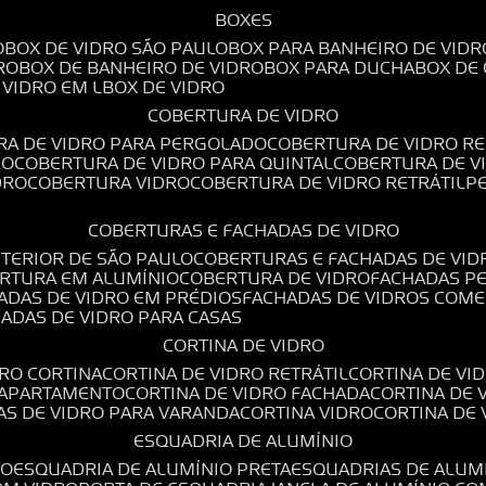
BOXES
O
BOX DE VIDRO SÃO PAULO
BOX PARA BANHEIRO DE VIDR
RO
BOX DE BANHEIRO DE VIDRO
BOX PARA DUCHA
BOX DE
E VIDRO EM L
BOX DE VIDRO
COBERTURA DE VIDRO
RA DE VIDRO PARA PERGOLADO
COBERTURA DE VIDRO RE
RO
COBERTURA DE VIDRO PARA QUINTAL
COBERTURA DE 
DRO
COBERTURA VIDRO
COBERTURA DE VIDRO RETRÁTIL
COBERTURAS E FACHADAS DE VIDRO
NTERIOR DE SÃO PAULO
COBERTURAS E FACHADAS DE VID
ERTURA EM ALUMÍNIO
COBERTURA DE VIDRO
FACHADAS P
HADAS DE VIDRO EM PRÉDIOS
FACHADAS DE VIDROS COME
HADAS DE VIDRO PARA CASAS
CORTINA DE VIDRO
DRO CORTINA
CORTINA DE VIDRO RETRÁTIL
CORTINA DE V
E APARTAMENTO
CORTINA DE VIDRO FACHADA
CORTINA DE
NAS DE VIDRO PARA VARANDA
CORTINA VIDRO
CORTINA DE
ESQUADRIA DE ALUMÍNIO
IO
ESQUADRIA DE ALUMÍNIO PRETA
ESQUADRIAS DE ALUM