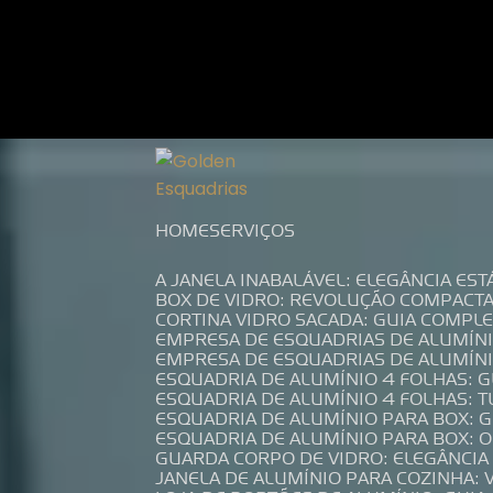
Entre em contato com um de nossos es
HOME
SERVIÇOS
A JANELA INABALÁVEL: ELEGÂNCIA ES
BOX DE VIDRO: REVOLUÇÃO COMPACT
CORTINA VIDRO SACADA: GUIA COMP
EMPRESA DE ESQUADRIAS DE ALUMÍN
EMPRESA DE ESQUADRIAS DE ALUMÍN
ESQUADRIA DE ALUMÍNIO 4 FOLHAS: 
ESQUADRIA DE ALUMÍNIO 4 FOLHAS: 
ESQUADRIA DE ALUMÍNIO PARA BOX: 
ESQUADRIA DE ALUMÍNIO PARA BOX: 
GUARDA CORPO DE VIDRO: ELEGÂNCI
JANELA DE ALUMÍNIO PARA COZINHA: 