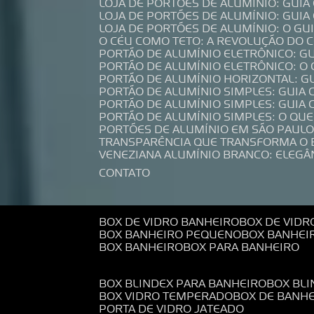
LOJA DE PORTÕES DE ALUMÍNIO: GUI
LOJA DE PORTÕES DE ALUMÍNIO: GUI
LOJA DE PORTÕES DE ALUMÍNIO: O G
O CÉU COMO TETO: A REVOLUÇÃO DO
PORTÃO DE ALUMÍNIO ELETRÔNICO: G
PORTÃO DE ALUMÍNIO ELETRÔNICO: O
PORTÃO DE ALUMÍNIO HORIZONTAL: G
PORTÃO DE ALUMÍNIO SIMPLES: GUIA
PORTÃO DE ALUMÍNIO SIMPLES: GUI
PORTÃO DE ALUMÍNIO SIMPLES: O QU
PORTÕES DE ALUMÍNIO EM SÃO PAULO
TRANSPARÊNCIA QUE TRANSFORMA O
VENEZIANA ALUMÍNIO BRANCO: ELEGÂ
CONTATO
BOX DE VIDRO BANHEIRO
BOX DE VIDR
BOX BANHEIRO PEQUENO
BOX BANHEI
BOX BANHEIRO
BOX PARA BANHEIRO
BOX BLINDEX PARA BANHEIRO
BOX BL
BOX VIDRO TEMPERADO
BOX DE BANH
PORTA DE VIDRO JATEADO