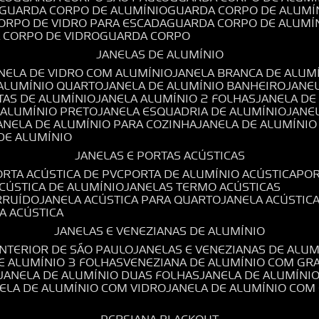
GUARDA CORPO DE ALUMÍNIO
GUARDA CORPO DE ALUMÍ
CORPO DE VIDRO PARA ESCADA
GUARDA CORPO DE ALUMÍ
A CORPO DE VIDRO
GUARDA CORPO
JANELAS DE ALUMÍNIO
ANELA DE VIDRO COM ALUMÍNIO
JANELA BRANCA DE ALUM
 ALUMÍNIO QUARTO
JANELA DE ALUMÍNIO BANHEIRO
JANE
TAS DE ALUMÍNIO
JANELA ALUMÍNIO 2 FOLHAS
JANELA D
 ALUMÍNIO PRETO
JANELA ESQUADRIA DE ALUMÍNIO
JANE
JANELA DE ALUMÍNIO PARA COZINHA
JANELA DE ALUMÍNIO
 DE ALUMÍNIO
JANELAS E PORTAS ACÚSTICAS
PORTA ACÚSTICA DE PVC
PORTA DE ALUMÍNIO ACÚSTICA
PO
ACÚSTICA DE ALUMÍNIO
JANELAS TERMO ACÚSTICAS
IRRUÍDO
JANELA ACÚSTICA PARA QUARTO
JANELA ACÚSTIC
LA ACÚSTICA
JANELAS E VENEZIANAS DE ALUMÍNIO
INTERIOR DE SÃO PAULO
JANELAS E VENEZIANAS DE ALU
DE ALUMÍNIO 3 FOLHAS
VENEZIANA DE ALUMÍNIO COM GR
JANELA DE ALUMÍNIO DUAS FOLHAS
JANELA DE ALUMÍNI
NELA DE ALUMÍNIO COM VIDRO
JANELA DE ALUMÍNIO COM