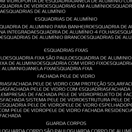
OM VIDRO
PORTA DE ESQUADRIA
JANELA DE ALUMÍNIO CO
ESQUADRIA DE VIDRO
ESQUADRIAS EM ALUMÍNIO
ESQUADR
DA
ESQUADRIAS DE ALUMÍNIO
ESQUADRIAS DE ALUMÍNIO
SQUADRIA DE ALUMINIO PARA BANHEIRO
ESQUADRIA DE 
ANA INTEGRADA
ESQUADRIA DE ALUMÍNIO 4 FOLHAS
ESQU
O
ESQUADRIAS DE ALUMÍNIO BRANCO
ESQUADRIAS DE AL
ESQUADRIAS FIXAS
ULO
ESQUADRIA FIXA SÃO PAULO
ESQUADRIA DE ALUMINIO
FIXA DE ALUMINIO
ESQUADRIA COM VIDRO FIXO
ESQUADRI
E ALUMINIO
JANELA FIXA
ESQUADRIA FIXA
FACHADA PELE DE VIDRO
RIAS
FACHADA PELE DE VIDRO COM PROTEÇÃO SOLAR
FA
SAS
FACHADA PELE DE VIDRO COM ESQUADRIAS
FACHADA
L
EMPRESAS DE FACHADA PELE DE VIDRO
PROJETO DE FA
OS
FACHADA SISTEMA PELE DE VIDRO
ESTRUTURA PELE DE
ESQUADRIA PELE DE VIDRO
PELE DE VIDRO ESPELHADO
 COM PELE DE VIDRO
PELE DE VIDRO FACHADA RESIDENCI
O FACHADA
GUARDA CORPOS
LO
GUARDA CORPO SÃO PAULO
GUARDA CORPO DE ALUM