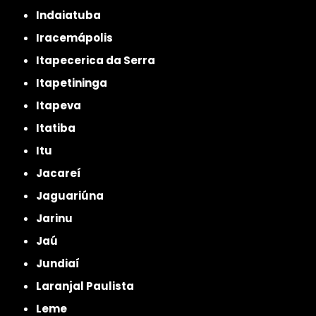
Indaiatuba
Iracemápolis
Itapecerica da Serra
Itapetininga
Itapeva
Itatiba
Itu
Jacareí
Jaguariúna
Jarinu
Jaú
Jundiaí
Laranjal Paulista
Leme