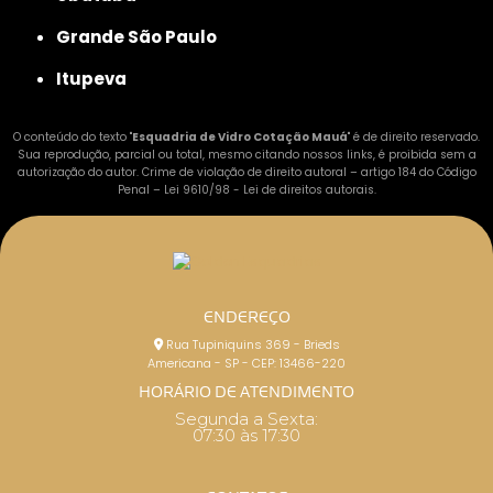
Grande São Paulo
Itupeva
O conteúdo do texto "
Esquadria de Vidro Cotação Mauá
" é de direito reservado.
Sua reprodução, parcial ou total, mesmo citando nossos links, é proibida sem a
autorização do autor. Crime de violação de direito autoral – artigo 184 do Código
Penal –
Lei 9610/98 - Lei de direitos autorais
.
ENDEREÇO
Rua Tupiniquins 369 - Brieds
Americana - SP - CEP: 13466-220
HORÁRIO DE ATENDIMENTO
Segunda a Sexta:
07:30 às 17:30