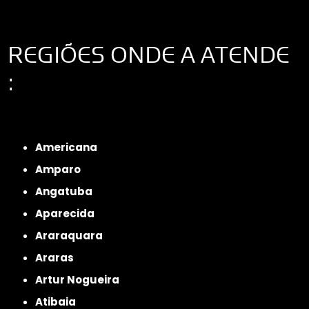
REGIÕES ONDE A ATENDE
:
Interior de São Paulo
Interior de São Paulo
Litoral de São Paulo
Região
Metropolitana de São Paulo
Americana
Amparo
Angatuba
Aparecida
Araraquara
Araras
Artur Nogueira
Atibaia