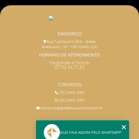
ENDEREÇO
Rua Tupiniquins 369 - Brieds
Americana - SP - CEP: 13466-220
HORÁRIO DE ATENDIMENTO
Segunda a Sexta:
07:30 às 17:30
CONTATOS
(19) 3455-3313
(19) 3455-3313
comercial@goldenesquadrias.com.br
MENU
OLÁ! FALE AGORA PELO WHATSAPP
HOME