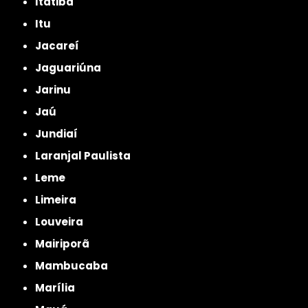
Itatiba
Itu
Jacareí
Jaguariúna
Jarinu
Jaú
Jundiaí
Laranjal Paulista
Leme
Limeira
Louveira
Mairiporã
Mambucaba
Marília