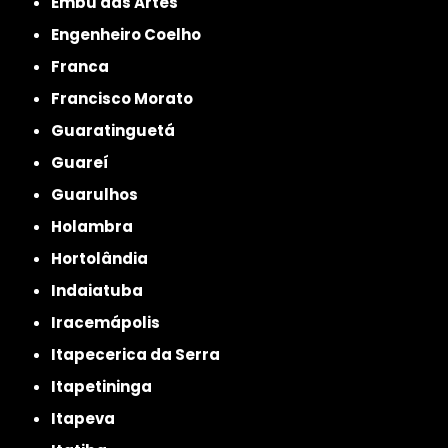
Embu das Artes
Engenheiro Coelho
Franca
Francisco Morato
Guaratinguetá
Guareí
Guarulhos
Holambra
Hortolândia
Indaiatuba
Iracemápolis
Itapecerica da Serra
Itapetininga
Itapeva