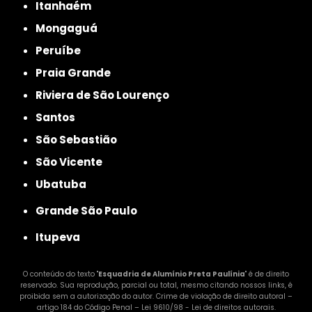
Itanhaém
Mongaguá
Peruíbe
Praia Grande
Riviera de São Lourenço
Santos
São Sebastião
São Vicente
Ubatuba
Grande São Paulo
Itupeva
O conteúdo do texto "
Esquadria de Alumínio Preta Paulínia
" é de direito
reservado. Sua reprodução, parcial ou total, mesmo citando nossos links, é
proibida sem a autorização do autor. Crime de violação de direito autoral –
artigo 184 do Código Penal –
Lei 9610/98 - Lei de direitos autorais
.