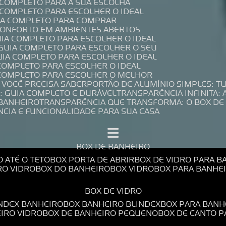
A COMPLETO PARA A SUA ESCOLHA
A COMPLETO PARA ESCOLHER O IDEAL
UIA COMPLETO PARA COMPRAR
 CONFORTO EM AMBIENTES ABERTOS
UIA COMPLETO PARA ESCOLHER O IDEAL
 GUIA COMPLETO PARA ESCOLHER O SEU
UIA COMPLETO PARA ESCOLHER O IDEAL
 COMPLETO PARA ESCOLHER O IDEAL
A COMPLETO PARA ESCOLHER O MELHOR
E VOCÊ PRECISA SABER
PORTÃO DE ALUMÍNIO SIMPLES: T
: GUIA COMPLETO E DURÁVEL
TRANSPARÊNCIA INFINITA:
 BANHEIRO
TRANSPARÊNCIA QUE TRANSFORMA: O BOX DE
NCIA E FUNCIONALIDADE PARA SUA CASA
BOX DE BANHEIRO
O ATÉ O TETO
BOX PORTA DE ABRIR
BOX DE VIDRO PARA 
RO VIDRO
BOX DO BANHEIRO
BOX VIDRO
BOX PARA BANH
BOX DE VIDRO
INDEX BANHEIRO
BOX BANHEIRO BLINDEX
BOX PARA BANH
EIRO VIDRO
BOX DE BANHEIRO PEQUENO
BOX DE CANTO 