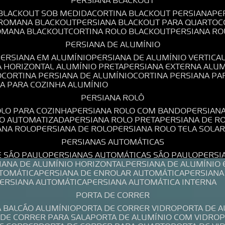
PERSIANA BLACKOUT
 BLACKOUT SOB MEDIDA
CORTINA BLACKOUT PERSIANA
P
 ROMANA BLACKOUT
PERSIANA BLACKOUT PARA QUARTO
ROMANA BLACKOUT
CORTINA ROLO BLACKOUT
PERSIANA R
PERSIANA DE ALUMÍNIO
PERSIANA EM ALUMÍNIO
PERSIANA DE ALUMÍNIO VERTICA
A HORIZONTAL ALUMÍNIO PRETA
PERSIANA EXTERNA ALU
O
CORTINA PERSIANA DE ALUMÍNIO
CORTINA PERSIANA P
NA PARA COZINHA ALUMÍNIO
PERSIANA ROLÔ
OLO PARA COZINHA
PERSIANA ROLO COM BANDO
PERSIAN
LO AUTOMATIZADA
PERSIANA ROLO PRETA
PERSIANA DE 
IANA ROLO
PERSIANA DE ROLO
PERSIANA ROLO TELA SOLA
PERSIANAS AUTOMÁTICAS
E SÃO PAULO
PERSIANAS AUTOMÁTICAS SÃO PAULO
PERS
SIANA DE ALUMÍNIO HORIZONTAL
PERSIANA DE ALUMÍNIO
UTOMÁTICA
PERSIANA DE ENROLAR AUTOMÁTICA
PERSIAN
PERSIANA AUTOMÁTICA
PERSIANA AUTOMÁTICA INTERNA
PORTA DE CORRER
A BALCÃO ALUMÍNIO
PORTA DE CORRER VIDRO
PORTA DE 
A DE CORRER PARA SALA
PORTA DE ALUMÍNIO COM VIDRO