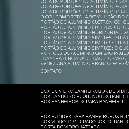
LOJA DE PORTÕES DE ALUMÍNIO: GUI
LOJA DE PORTÕES DE ALUMÍNIO: GUI
LOJA DE PORTÕES DE ALUMÍNIO: O G
O CÉU COMO TETO: A REVOLUÇÃO DO
PORTÃO DE ALUMÍNIO ELETRÔNICO: G
PORTÃO DE ALUMÍNIO ELETRÔNICO: O
PORTÃO DE ALUMÍNIO HORIZONTAL: G
PORTÃO DE ALUMÍNIO SIMPLES: GUIA
PORTÃO DE ALUMÍNIO SIMPLES: GUI
PORTÃO DE ALUMÍNIO SIMPLES: O QU
PORTÕES DE ALUMÍNIO EM SÃO PAULO
TRANSPARÊNCIA QUE TRANSFORMA O
VENEZIANA ALUMÍNIO BRANCO: ELEGÂ
CONTATO
BOX DE VIDRO BANHEIRO
BOX DE VIDR
BOX BANHEIRO PEQUENO
BOX BANHEI
BOX BANHEIRO
BOX PARA BANHEIRO
BOX BLINDEX PARA BANHEIRO
BOX BL
BOX VIDRO TEMPERADO
BOX DE BANH
PORTA DE VIDRO JATEADO