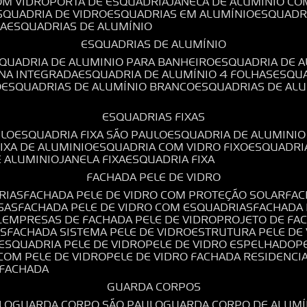
OM VIDRO
PORTA DE ESQUADRIA
JANELA DE ALUMÍNIO CO
ESQUADRIA DE VIDRO
ESQUADRIAS EM ALUMÍNIO
ESQUADR
DA
ESQUADRIAS DE ALUMÍNIO
ESQUADRIAS DE ALUMÍNIO
SQUADRIA DE ALUMINIO PARA BANHEIRO
ESQUADRIA DE 
ANA INTEGRADA
ESQUADRIA DE ALUMÍNIO 4 FOLHAS
ESQU
O
ESQUADRIAS DE ALUMÍNIO BRANCO
ESQUADRIAS DE AL
ESQUADRIAS FIXAS
ULO
ESQUADRIA FIXA SÃO PAULO
ESQUADRIA DE ALUMINIO
FIXA DE ALUMINIO
ESQUADRIA COM VIDRO FIXO
ESQUADRI
E ALUMINIO
JANELA FIXA
ESQUADRIA FIXA
FACHADA PELE DE VIDRO
RIAS
FACHADA PELE DE VIDRO COM PROTEÇÃO SOLAR
FA
SAS
FACHADA PELE DE VIDRO COM ESQUADRIAS
FACHADA
L
EMPRESAS DE FACHADA PELE DE VIDRO
PROJETO DE FA
OS
FACHADA SISTEMA PELE DE VIDRO
ESTRUTURA PELE DE
ESQUADRIA PELE DE VIDRO
PELE DE VIDRO ESPELHADO
 COM PELE DE VIDRO
PELE DE VIDRO FACHADA RESIDENCI
O FACHADA
GUARDA CORPOS
LO
GUARDA CORPO SÃO PAULO
GUARDA CORPO DE ALUM