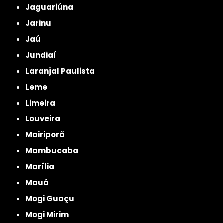
Jaguariúna
Jarinu
Jaú
Jundiaí
Laranjal Paulista
Leme
Limeira
Louveira
Mairiporã
Mambucaba
Marília
Mauá
Mogi Guaçu
Mogi Mirim