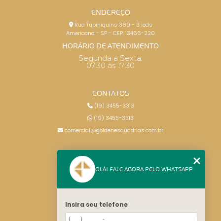
ENDEREÇO
Rua Tupiniquins 369 - Brieds
Americana - SP - CEP: 13466-220
HORÁRIO DE ATENDIMENTO
Segunda a Sexta:
07:30 às 17:30
CONTATOS
(19) 3455-3313
(19) 3455-3313
comercial@goldenesquadrias.com.br
MENU
OLÁ! FALE AGORA PELO WHATSAPP
HOME
SERVIÇOS
BLOG
Insira seu telefone
CONTATO