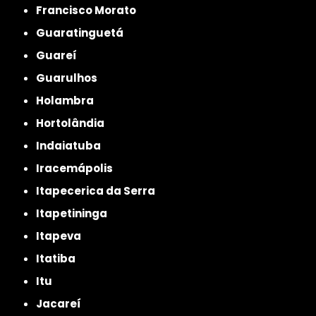
Francisco Morato
Guaratinguetá
Guareí
Guarulhos
Holambra
Hortolândia
Indaiatuba
Iracemápolis
Itapecerica da Serra
Itapetininga
Itapeva
Itatiba
Itu
Jacareí