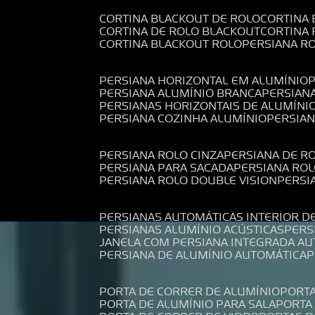
CORTINA BLACKOUT DE ROLO
CORTINA
CORTINA DE ROLO BLACKOUT
CORTINA
CORTINA BLACKOUT ROLO
PERSIANA 
PERSIANA HORIZONTAL EM ALUMÍNIO
PERSIANA ALUMÍNIO BRANCA
PERSIAN
PERSIANAS HORIZONTAIS DE ALUMÍNI
PERSIANA COZINHA ALUMÍNIO
PERSIA
PERSIANA ROLO CINZA
PERSIANA DE R
PERSIANA PARA SACADA
PERSIANA RO
PERSIANA ROLO DOUBLE VISION
PERS
PERSIANAS AUTOMÁTICAS INTERIOR D
PERSIANAS ALUMÍNIO ACÚSTICAS
PER
JANELA COM PERSIANA INTEGRADA A
PERSIANA DE ALUMÍNIO AUTOMÁTICA
PORTA DE CORRER DE ALUMÍNIO
PORT
PORTA DE ALUMÍNIO PARA SALA
PORT