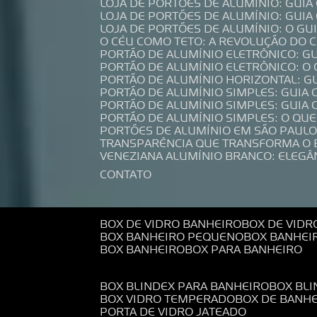
LOJA DE PORTÕES DE ALUMÍNIO: GUI
LOJA DE PORTÕES DE ALUMÍNIO: GUI
LOJA DE PORTÕES DE ALUMÍNIO: O G
O CÉU COMO TETO: A REVOLUÇÃO DO
PORTÃO DE ALUMÍNIO ELETRÔNICO: G
PORTÃO DE ALUMÍNIO ELETRÔNICO: O
PORTÃO DE ALUMÍNIO HORIZONTAL: G
PORTÃO DE ALUMÍNIO SIMPLES: GUIA
PORTÃO DE ALUMÍNIO SIMPLES: GUI
PORTÃO DE ALUMÍNIO SIMPLES: O QU
PORTÕES DE ALUMÍNIO EM SÃO PAULO
TRANSPARÊNCIA QUE TRANSFORMA O
VENEZIANA ALUMÍNIO BRANCO: ELEGÂ
CONTATO
BOX DE VIDRO BANHEIRO
BOX DE VIDR
BOX BANHEIRO PEQUENO
BOX BANHEI
BOX BANHEIRO
BOX PARA BANHEIRO
BOX BLINDEX PARA BANHEIRO
BOX BL
BOX VIDRO TEMPERADO
BOX DE BANH
PORTA DE VIDRO JATEADO