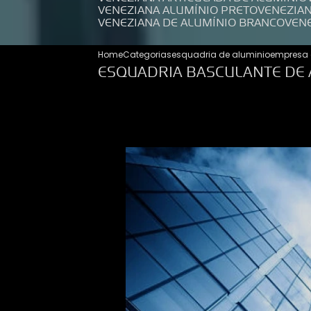
VENEZIANA ALUMÍNIO PRETO
VENEZIA
VENEZIANA DE ALUMÍNIO BRANCO
VEN
Home
Categorias
esquadria de aluminio
empresa 
ESQUADRIA BASCULANTE DE 