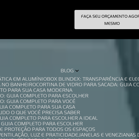
FAÇA SEU ORÇAMENTO AGO
pecialistas!
MESMO
BLOG
TÁTICA EM ALUMÍNIO
BOX BLINDEX: TRANSPARÊNCIA E E
A NO BANHEIRO
CORTINA DE VIDRO PARA SACADA: GUIA 
LETO PARA SUA CASA MODERNA
IO: GUIA COMPLETO PARA ESCOLHER
IO: GUIA COMPLETO PARA VOCÊ
GUIA COMPLETO PARA SUA CASA
TUDO O QUE VOCÊ PRECISA SABER
GUIA COMPLETO PARA ESCOLHER A IDEAL
O GUIA COMPLETO PARA ESCOLHER
A E PROTEÇÃO PARA TODOS OS ESPAÇOS
VENTILAÇÃO, LUZ E PRATICIDADE
JANELAS E VENEZIANAS 