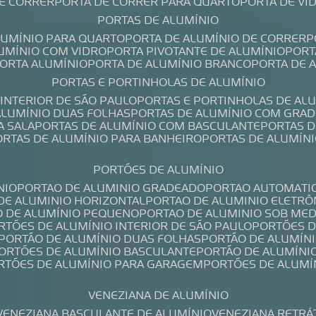
DE CORRER
PORTA DE CORRER PARA QUARTO
PORTA DE V
PORTAS DE ALUMÍNIO
ALUMÍNIO PARA QUARTO
PORTA DE ALUMÍNIO DE CORRER
LUMÍNIO COM VIDRO
PORTA PIVOTANTE DE ALUMÍNIO
POR
PORTA ALUMÍNIO
PORTA DE ALUMÍNIO BRANCO
PORTA DE 
PORTAS E PORTINHOLAS DE ALUMÍNIO
 INTERIOR DE SÃO PAULO
PORTAS E PORTINHOLAS DE AL
 ALUMÍNIO DUAS FOLHAS
PORTAS DE ALUMÍNIO COM GRAD
A SALA
PORTAS DE ALUMÍNIO COM BASCULANTE
PORTAS 
PORTAS DE ALUMÍNIO PARA BANHEIRO
PORTAS DE ALUMÍN
PORTÕES DE ALUMÍNIO
NIO
PORTAO DE ALUMINIO GRADEADO
PORTAO AUTOMATI
 DE ALUMINIO HORIZONTAL
PORTAO DE ALUMINIO ELETRÔ
O DE ALUMÍNIO PEQUENO
PORTAO DE ALUMINIO SOB ME
ORTÕES DE ALUMÍNIO INTERIOR DE SÃO PAULO
PORTÕES 
PORTÃO DE ALUMÍNIO DUAS FOLHAS
PORTÃO DE ALUMÍN
PORTÕES DE ALUMÍNIO BASCULANTE
PORTÃO DE ALUMÍNI
ORTÕES DE ALUMÍNIO PARA GARAGEM
PORTÕES DE ALUMÍ
VENEZIANA DE ALUMÍNIO
VENEZIANA BASCULANTE DE ALUMÍNIO
VENEZIANA RETRÁ