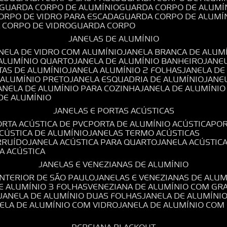
GUARDA CORPO DE ALUMÍNIO
GUARDA CORPO DE ALUMÍ
CORPO DE VIDRO PARA ESCADA
GUARDA CORPO DE ALUMÍ
A CORPO DE VIDRO
GUARDA CORPO
JANELAS DE ALUMÍNIO
ANELA DE VIDRO COM ALUMÍNIO
JANELA BRANCA DE ALUM
 ALUMÍNIO QUARTO
JANELA DE ALUMÍNIO BANHEIRO
JANE
TAS DE ALUMÍNIO
JANELA ALUMÍNIO 2 FOLHAS
JANELA D
 ALUMÍNIO PRETO
JANELA ESQUADRIA DE ALUMÍNIO
JANE
JANELA DE ALUMÍNIO PARA COZINHA
JANELA DE ALUMÍNIO
 DE ALUMÍNIO
JANELAS E PORTAS ACÚSTICAS
PORTA ACÚSTICA DE PVC
PORTA DE ALUMÍNIO ACÚSTICA
PO
ACÚSTICA DE ALUMÍNIO
JANELAS TERMO ACÚSTICAS
IRRUÍDO
JANELA ACÚSTICA PARA QUARTO
JANELA ACÚSTIC
LA ACÚSTICA
JANELAS E VENEZIANAS DE ALUMÍNIO
INTERIOR DE SÃO PAULO
JANELAS E VENEZIANAS DE ALU
DE ALUMÍNIO 3 FOLHAS
VENEZIANA DE ALUMÍNIO COM GR
JANELA DE ALUMÍNIO DUAS FOLHAS
JANELA DE ALUMÍNI
NELA DE ALUMÍNIO COM VIDRO
JANELA DE ALUMÍNIO COM