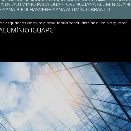
NA DE ALUMÍNIO PARA QUARTO
VENEZIANA ALUMÍNIO
JAN
EZIANA 3 FOLHAS
VENEZIANA ALUMÍNIO BRANCO
de esquadrias de aluminio
esquadria basculante de aluminio iguape
ALUMÍNIO IGUAPE