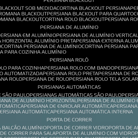
PERSIANA BLACKOUT
 BLACKOUT SOB MEDIDA
CORTINA BLACKOUT PERSIANA
P
 ROMANA BLACKOUT
PERSIANA BLACKOUT PARA QUARTO
ROMANA BLACKOUT
CORTINA ROLO BLACKOUT
PERSIANA R
PERSIANA DE ALUMÍNIO
PERSIANA EM ALUMÍNIO
PERSIANA DE ALUMÍNIO VERTICA
A HORIZONTAL ALUMÍNIO PRETA
PERSIANA EXTERNA ALU
O
CORTINA PERSIANA DE ALUMÍNIO
CORTINA PERSIANA P
NA PARA COZINHA ALUMÍNIO
PERSIANA ROLÔ
OLO PARA COZINHA
PERSIANA ROLO COM BANDO
PERSIAN
LO AUTOMATIZADA
PERSIANA ROLO PRETA
PERSIANA DE 
IANA ROLO
PERSIANA DE ROLO
PERSIANA ROLO TELA SOLA
PERSIANAS AUTOMÁTICAS
E SÃO PAULO
PERSIANAS AUTOMÁTICAS SÃO PAULO
PERS
SIANA DE ALUMÍNIO HORIZONTAL
PERSIANA DE ALUMÍNIO
UTOMÁTICA
PERSIANA DE ENROLAR AUTOMÁTICA
PERSIAN
PERSIANA AUTOMÁTICA
PERSIANA AUTOMÁTICA INTERNA
PORTA DE CORRER
A BALCÃO ALUMÍNIO
PORTA DE CORRER VIDRO
PORTA DE 
A DE CORRER PARA SALA
PORTA DE ALUMÍNIO COM VIDRO