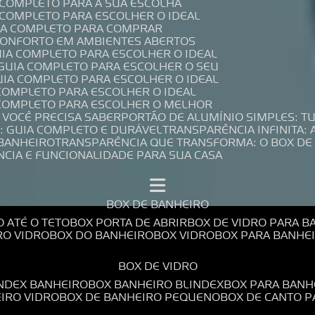
A COMPLETO PARA A SUA ESCOLHA
A COMPLETO PARA ESCOLHER O IDEAL
UIA COMPLETO PARA COMPRAR
 CONFORTO EM AMBIENTES ABERTOS
UIA COMPLETO PARA ESCOLHER O IDEAL
 GUIA COMPLETO PARA ESCOLHER O SEU
UIA COMPLETO PARA ESCOLHER O IDEAL
 COMPLETO PARA ESCOLHER O IDEAL
A COMPLETO PARA ESCOLHER O MELHOR
E VOCÊ PRECISA SABER
PORTÃO DE ALUMÍNIO SIMPLES: T
: GUIA COMPLETO E DURÁVEL
TRANSPARÊNCIA INFINITA:
 BANHEIRO
TRANSPARÊNCIA QUE TRANSFORMA: O BOX DE
NCIA E FUNCIONALIDADE PARA SUA CASA
BOX DE BANHEIRO
O ATÉ O TETO
BOX PORTA DE ABRIR
BOX DE VIDRO PARA 
RO VIDRO
BOX DO BANHEIRO
BOX VIDRO
BOX PARA BANH
BOX DE VIDRO
INDEX BANHEIRO
BOX BANHEIRO BLINDEX
BOX PARA BANH
EIRO VIDRO
BOX DE BANHEIRO PEQUENO
BOX DE CANTO 