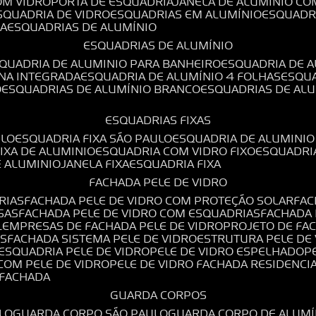
OM VIDRO
PORTA DE ESQUADRIA
JANELA DE ALUMÍNIO CO
ESQUADRIA DE VIDRO
ESQUADRIAS EM ALUMÍNIO
ESQUADR
DA
ESQUADRIAS DE ALUMÍNIO
ESQUADRIAS DE ALUMÍNIO
SQUADRIA DE ALUMINIO PARA BANHEIRO
ESQUADRIA DE 
ANA INTEGRADA
ESQUADRIA DE ALUMÍNIO 4 FOLHAS
ESQU
O
ESQUADRIAS DE ALUMÍNIO BRANCO
ESQUADRIAS DE AL
ESQUADRIAS FIXAS
ULO
ESQUADRIA FIXA SÃO PAULO
ESQUADRIA DE ALUMINIO
FIXA DE ALUMINIO
ESQUADRIA COM VIDRO FIXO
ESQUADRI
E ALUMINIO
JANELA FIXA
ESQUADRIA FIXA
FACHADA PELE DE VIDRO
RIAS
FACHADA PELE DE VIDRO COM PROTEÇÃO SOLAR
FA
SAS
FACHADA PELE DE VIDRO COM ESQUADRIAS
FACHADA
L
EMPRESAS DE FACHADA PELE DE VIDRO
PROJETO DE FA
OS
FACHADA SISTEMA PELE DE VIDRO
ESTRUTURA PELE DE
ESQUADRIA PELE DE VIDRO
PELE DE VIDRO ESPELHADO
 COM PELE DE VIDRO
PELE DE VIDRO FACHADA RESIDENCI
O FACHADA
GUARDA CORPOS
LO
GUARDA CORPO SÃO PAULO
GUARDA CORPO DE ALUM