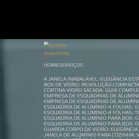
Entre em contato com um de nossos es
HOME
SERVIÇOS
A JANELA INABALÁVEL: ELEGÂNCIA ES
BOX DE VIDRO: REVOLUÇÃO COMPACT
CORTINA VIDRO SACADA: GUIA COMP
EMPRESA DE ESQUADRIAS DE ALUMÍN
EMPRESA DE ESQUADRIAS DE ALUMÍN
ESQUADRIA DE ALUMÍNIO 4 FOLHAS: 
ESQUADRIA DE ALUMÍNIO 4 FOLHAS: 
ESQUADRIA DE ALUMÍNIO PARA BOX: 
ESQUADRIA DE ALUMÍNIO PARA BOX: 
GUARDA CORPO DE VIDRO: ELEGÂNCI
JANELA DE ALUMÍNIO PARA COZINHA: 