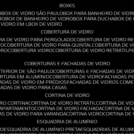
BOXES
O
BOX DE VIDRO SÃO PAULO
BOX PARA BANHEIRO DE VIDR
RO
BOX DE BANHEIRO DE VIDRO
BOX PARA DUCHA
BOX DE
E VIDRO EM L
BOX DE VIDRO
COBERTURA DE VIDRO
RA DE VIDRO PARA PERGOLADO
COBERTURA DE VIDRO RE
RO
COBERTURA DE VIDRO PARA QUINTAL
COBERTURA DE 
DRO
COBERTURA VIDRO
COBERTURA DE VIDRO RETRÁTIL
COBERTURAS E FACHADAS DE VIDRO
NTERIOR DE SÃO PAULO
COBERTURAS E FACHADAS DE VID
ERTURA EM ALUMÍNIO
COBERTURA DE VIDRO
FACHADAS P
HADAS DE VIDRO EM PRÉDIOS
FACHADAS DE VIDROS COME
HADAS DE VIDRO PARA CASAS
CORTINA DE VIDRO
DRO CORTINA
CORTINA DE VIDRO RETRÁTIL
CORTINA DE V
E APARTAMENTO
CORTINA DE VIDRO FACHADA
CORTINA DE
NAS DE VIDRO PARA VARANDA
CORTINA VIDRO
CORTINA DE
ESQUADRIA DE ALUMÍNIO
IO
ESQUADRIA DE ALUMÍNIO PRETA
ESQUADRIAS DE ALUM