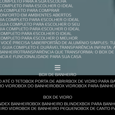
A COMPLETO PARA A SUA ESCOLHA
A COMPLETO PARA ESCOLHER O IDEAL
UIA COMPLETO PARA COMPRAR
 CONFORTO EM AMBIENTES ABERTOS
UIA COMPLETO PARA ESCOLHER O IDEAL
 GUIA COMPLETO PARA ESCOLHER O SEU
UIA COMPLETO PARA ESCOLHER O IDEAL
 COMPLETO PARA ESCOLHER O IDEAL
A COMPLETO PARA ESCOLHER O MELHOR
E VOCÊ PRECISA SABER
PORTÃO DE ALUMÍNIO SIMPLES: T
: GUIA COMPLETO E DURÁVEL
TRANSPARÊNCIA INFINITA:
 BANHEIRO
TRANSPARÊNCIA QUE TRANSFORMA: O BOX DE
NCIA E FUNCIONALIDADE PARA SUA CASA
BOX DE BANHEIRO
O ATÉ O TETO
BOX PORTA DE ABRIR
BOX DE VIDRO PARA 
RO VIDRO
BOX DO BANHEIRO
BOX VIDRO
BOX PARA BANH
BOX DE VIDRO
INDEX BANHEIRO
BOX BANHEIRO BLINDEX
BOX PARA BANH
EIRO VIDRO
BOX DE BANHEIRO PEQUENO
BOX DE CANTO 