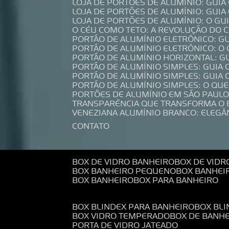
LOJA DE PORTÕES DE ALUMÍNIO: GUI
LOJA DE PORTÕES DE ALUMÍNIO: GUI
LOJA DE PORTÕES DE ALUMÍNIO: O G
O CÉU COMO TETO: A REVOLUÇÃO DO
PORTÃO DE ALUMÍNIO ELETRÔNICO: G
PORTÃO DE ALUMÍNIO ELETRÔNICO: O
PORTÃO DE ALUMÍNIO HORIZONTAL: G
PORTÃO DE ALUMÍNIO SIMPLES: GUIA
PORTÃO DE ALUMÍNIO SIMPLES: GUI
PORTÃO DE ALUMÍNIO SIMPLES: O QU
PORTÕES DE ALUMÍNIO EM SÃO PAULO
TRANSPARÊNCIA QUE TRANSFORMA O
VENEZIANA ALUMÍNIO BRANCO: ELEGÂ
CONTATO
BOX DE VIDRO BANHEIRO
BOX DE VIDR
BOX BANHEIRO PEQUENO
BOX BANHEI
BOX BANHEIRO
BOX PARA BANHEIRO
BOX BLINDEX PARA BANHEIRO
BOX BL
BOX VIDRO TEMPERADO
BOX DE BANH
PORTA DE VIDRO JATEADO