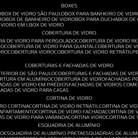
BOXES
O
BOX DE VIDRO SÃO PAULO
BOX PARA BANHEIRO DE VIDR
RO
BOX DE BANHEIRO DE VIDRO
BOX PARA DUCHA
BOX DE
E VIDRO EM L
BOX DE VIDRO
COBERTURA DE VIDRO
RA DE VIDRO PARA PERGOLADO
COBERTURA DE VIDRO RE
RO
COBERTURA DE VIDRO PARA QUINTAL
COBERTURA DE 
DRO
COBERTURA VIDRO
COBERTURA DE VIDRO RETRÁTIL
COBERTURAS E FACHADAS DE VIDRO
NTERIOR DE SÃO PAULO
COBERTURAS E FACHADAS DE VID
ERTURA EM ALUMÍNIO
COBERTURA DE VIDRO
FACHADAS P
HADAS DE VIDRO EM PRÉDIOS
FACHADAS DE VIDROS COME
HADAS DE VIDRO PARA CASAS
CORTINA DE VIDRO
DRO CORTINA
CORTINA DE VIDRO RETRÁTIL
CORTINA DE V
E APARTAMENTO
CORTINA DE VIDRO FACHADA
CORTINA DE
NAS DE VIDRO PARA VARANDA
CORTINA VIDRO
CORTINA DE
ESQUADRIA DE ALUMÍNIO
IO
ESQUADRIA DE ALUMÍNIO PRETA
ESQUADRIAS DE ALUM