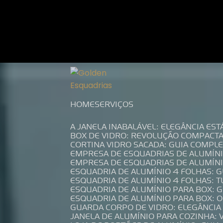
Entre em contato com um de nossos es
HOME
SERVIÇOS
A JANELA INABALÁVEL: ELEGÂNCIA ES
BOX DE VIDRO: REVOLUÇÃO COMPACT
CORTINA VIDRO SACADA: GUIA COMP
EMPRESA DE ESQUADRIAS DE ALUMÍN
EMPRESA DE ESQUADRIAS DE ALUMÍN
ESQUADRIA DE ALUMÍNIO 4 FOLHAS: 
ESQUADRIA DE ALUMÍNIO 4 FOLHAS: 
ESQUADRIA DE ALUMÍNIO PARA BOX: 
ESQUADRIA DE ALUMÍNIO PARA BOX: 
GUARDA CORPO DE VIDRO: ELEGÂNCI
JANELA DE ALUMÍNIO PARA COZINHA: 