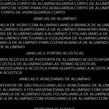
GUARDA CORPO DE ALUMÍNIO
GUARDA CORPO DE ALUMÍ
CORPO DE VIDRO PARA ESCADA
GUARDA CORPO DE ALUMÍ
A CORPO DE VIDRO
GUARDA CORPO
JANELAS DE ALUMÍNIO
ANELA DE VIDRO COM ALUMÍNIO
JANELA BRANCA DE ALUM
 ALUMÍNIO QUARTO
JANELA DE ALUMÍNIO BANHEIRO
JANE
TAS DE ALUMÍNIO
JANELA ALUMÍNIO 2 FOLHAS
JANELA D
 ALUMÍNIO PRETO
JANELA ESQUADRIA DE ALUMÍNIO
JANE
JANELA DE ALUMÍNIO PARA COZINHA
JANELA DE ALUMÍNIO
 DE ALUMÍNIO
JANELAS E PORTAS ACÚSTICAS
PORTA ACÚSTICA DE PVC
PORTA DE ALUMÍNIO ACÚSTICA
PO
ACÚSTICA DE ALUMÍNIO
JANELAS TERMO ACÚSTICAS
IRRUÍDO
JANELA ACÚSTICA PARA QUARTO
JANELA ACÚSTIC
LA ACÚSTICA
JANELAS E VENEZIANAS DE ALUMÍNIO
INTERIOR DE SÃO PAULO
JANELAS E VENEZIANAS DE ALU
DE ALUMÍNIO 3 FOLHAS
VENEZIANA DE ALUMÍNIO COM GR
JANELA DE ALUMÍNIO DUAS FOLHAS
JANELA DE ALUMÍNI
NELA DE ALUMÍNIO COM VIDRO
JANELA DE ALUMÍNIO COM