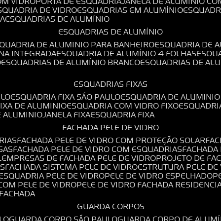
OM VIDRO
PORTA DE ESQUADRIA
JANELA DE ALUMÍNIO CO
ESQUADRIA DE VIDRO
ESQUADRIAS EM ALUMÍNIO
ESQUADR
DA
ESQUADRIAS DE ALUMÍNIO
ESQUADRIAS DE ALUMÍNIO
SQUADRIA DE ALUMINIO PARA BANHEIRO
ESQUADRIA DE 
ANA INTEGRADA
ESQUADRIA DE ALUMÍNIO 4 FOLHAS
ESQU
O
ESQUADRIAS DE ALUMÍNIO BRANCO
ESQUADRIAS DE AL
ESQUADRIAS FIXAS
ULO
ESQUADRIA FIXA SÃO PAULO
ESQUADRIA DE ALUMINIO
FIXA DE ALUMINIO
ESQUADRIA COM VIDRO FIXO
ESQUADRI
E ALUMINIO
JANELA FIXA
ESQUADRIA FIXA
FACHADA PELE DE VIDRO
RIAS
FACHADA PELE DE VIDRO COM PROTEÇÃO SOLAR
FA
SAS
FACHADA PELE DE VIDRO COM ESQUADRIAS
FACHADA
L
EMPRESAS DE FACHADA PELE DE VIDRO
PROJETO DE FA
OS
FACHADA SISTEMA PELE DE VIDRO
ESTRUTURA PELE DE
ESQUADRIA PELE DE VIDRO
PELE DE VIDRO ESPELHADO
 COM PELE DE VIDRO
PELE DE VIDRO FACHADA RESIDENCI
O FACHADA
GUARDA CORPOS
LO
GUARDA CORPO SÃO PAULO
GUARDA CORPO DE ALUM