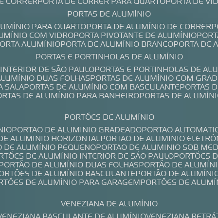
DE CORRER
PORTA DE CORRER PARA QUARTO
PORTA DE V
PORTAS DE ALUMÍNIO
ALUMÍNIO PARA QUARTO
PORTA DE ALUMÍNIO DE CORRER
LUMÍNIO COM VIDRO
PORTA PIVOTANTE DE ALUMÍNIO
POR
PORTA ALUMÍNIO
PORTA DE ALUMÍNIO BRANCO
PORTA DE 
PORTAS E PORTINHOLAS DE ALUMÍNIO
 INTERIOR DE SÃO PAULO
PORTAS E PORTINHOLAS DE AL
 ALUMÍNIO DUAS FOLHAS
PORTAS DE ALUMÍNIO COM GRAD
A SALA
PORTAS DE ALUMÍNIO COM BASCULANTE
PORTAS 
PORTAS DE ALUMÍNIO PARA BANHEIRO
PORTAS DE ALUMÍN
PORTÕES DE ALUMÍNIO
NIO
PORTAO DE ALUMINIO GRADEADO
PORTAO AUTOMATI
 DE ALUMINIO HORIZONTAL
PORTAO DE ALUMINIO ELETRÔ
O DE ALUMÍNIO PEQUENO
PORTAO DE ALUMINIO SOB ME
ORTÕES DE ALUMÍNIO INTERIOR DE SÃO PAULO
PORTÕES 
PORTÃO DE ALUMÍNIO DUAS FOLHAS
PORTÃO DE ALUMÍN
PORTÕES DE ALUMÍNIO BASCULANTE
PORTÃO DE ALUMÍNI
ORTÕES DE ALUMÍNIO PARA GARAGEM
PORTÕES DE ALUMÍ
VENEZIANA DE ALUMÍNIO
VENEZIANA BASCULANTE DE ALUMÍNIO
VENEZIANA RETRÁ