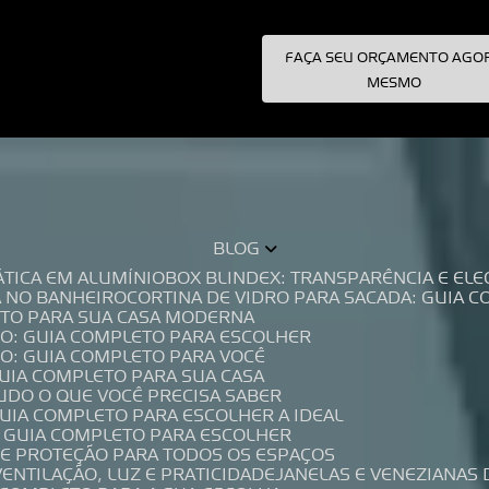
FAÇA SEU ORÇAMENTO AGO
pecialistas!
MESMO
BLOG
TÁTICA EM ALUMÍNIO
BOX BLINDEX: TRANSPARÊNCIA E E
A NO BANHEIRO
CORTINA DE VIDRO PARA SACADA: GUIA 
LETO PARA SUA CASA MODERNA
IO: GUIA COMPLETO PARA ESCOLHER
IO: GUIA COMPLETO PARA VOCÊ
GUIA COMPLETO PARA SUA CASA
TUDO O QUE VOCÊ PRECISA SABER
GUIA COMPLETO PARA ESCOLHER A IDEAL
O GUIA COMPLETO PARA ESCOLHER
A E PROTEÇÃO PARA TODOS OS ESPAÇOS
VENTILAÇÃO, LUZ E PRATICIDADE
JANELAS E VENEZIANAS 