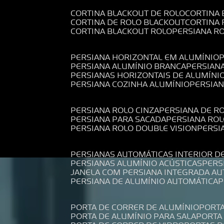
CORTINA BLACKOUT DE ROLO
CORTINA
CORTINA DE ROLO BLACKOUT
CORTINA
CORTINA BLACKOUT ROLO
PERSIANA 
PERSIANA HORIZONTAL EM ALUMÍNIO
PERSIANA ALUMÍNIO BRANCA
PERSIAN
PERSIANAS HORIZONTAIS DE ALUMÍNI
PERSIANA COZINHA ALUMÍNIO
PERSIA
PERSIANA ROLO CINZA
PERSIANA DE R
PERSIANA PARA SACADA
PERSIANA RO
PERSIANA ROLO DOUBLE VISION
PERS
PERSIANAS AUTOMÁTICAS INTERIOR D
PERSIANAS ALUMÍNIO ACÚSTICAS
PER
JANELA COM PERSIANA INTEGRADA A
PERSIANA DE ALUMÍNIO AUTOMÁTICA
PORTA DE CORRER DE ALUMÍNIO
PORT
PORTA DE ALUMÍNIO PARA SALA
PORT