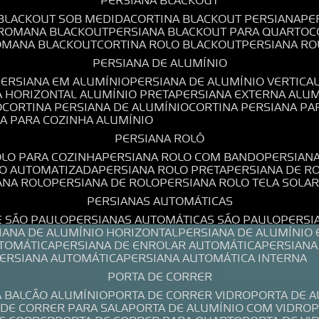
PERSIANA BLACKOUT
 BLACKOUT SOB MEDIDA
CORTINA BLACKOUT PERSIANA
P
 ROMANA BLACKOUT
PERSIANA BLACKOUT PARA QUARTO
ROMANA BLACKOUT
CORTINA ROLO BLACKOUT
PERSIANA R
PERSIANA DE ALUMÍNIO
PERSIANA EM ALUMÍNIO
PERSIANA DE ALUMÍNIO VERTICA
A HORIZONTAL ALUMÍNIO PRETA
PERSIANA EXTERNA ALU
O
CORTINA PERSIANA DE ALUMÍNIO
CORTINA PERSIANA P
NA PARA COZINHA ALUMÍNIO
PERSIANA ROLÔ
OLO PARA COZINHA
PERSIANA ROLO COM BANDO
PERSIAN
LO AUTOMATIZADA
PERSIANA ROLO PRETA
PERSIANA DE 
IANA ROLO
PERSIANA DE ROLO
PERSIANA ROLO TELA SOLA
PERSIANAS AUTOMÁTICAS
E SÃO PAULO
PERSIANAS AUTOMÁTICAS SÃO PAULO
PERS
SIANA DE ALUMÍNIO HORIZONTAL
PERSIANA DE ALUMÍNIO
UTOMÁTICA
PERSIANA DE ENROLAR AUTOMÁTICA
PERSIAN
PERSIANA AUTOMÁTICA
PERSIANA AUTOMÁTICA INTERNA
PORTA DE CORRER
A BALCÃO ALUMÍNIO
PORTA DE CORRER VIDRO
PORTA DE 
A DE CORRER PARA SALA
PORTA DE ALUMÍNIO COM VIDRO