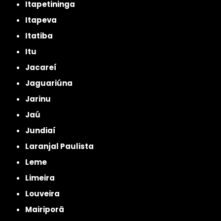
Itapetininga
Itapeva
Itatiba
Itu
Jacareí
Jaguariúna
Jarinu
Jaú
Jundiaí
Laranjal Paulista
Leme
Limeira
Louveira
Mairiporã