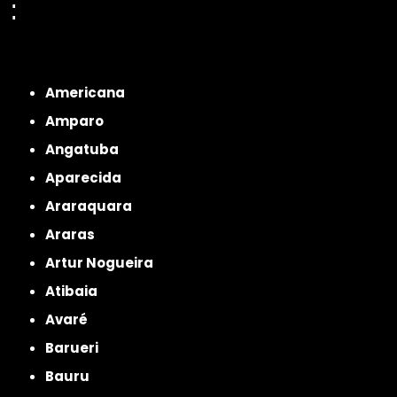
:
Interior de São Paulo
Interior de São Paulo
Litoral de São Paulo
Região
Metropolitana de São Paulo
Americana
Amparo
Angatuba
Aparecida
Araraquara
Araras
Artur Nogueira
Atibaia
Avaré
Barueri
Bauru