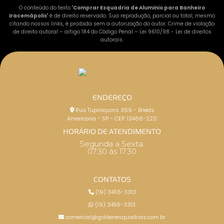
O conteúdo do texto "
Comprar Esquadria de Aluminio para Banheiro
Iracemápolis
" é de direito reservado. Sua reprodução, parcial ou total, mesmo
citando nossos links, é proibida sem a autorização do autor. Crime de violação
de direito autoral – artigo 184 do Código Penal –
Lei 9610/98 - Lei de direitos
autorais
.
ENDEREÇO
Rua Tupiniquins 369 - Brieds
Americana - SP - CEP: 13466-220
HORÁRIO DE ATENDIMENTO
Segunda a Sexta:
07:30 às 17:30
CONTATOS
(19) 3455-3313
(19) 3455-3313
comercial@goldenesquadrias.com.br