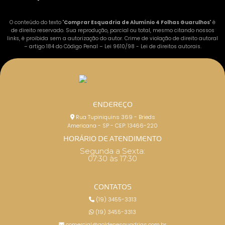
O conteúdo do texto "
Comprar Esquadria de Alumínio 4 Folhas Guarulhos
" é
de direito reservado. Sua reprodução, parcial ou total, mesmo citando nossos
links, é proibida sem a autorização do autor. Crime de violação de direito autoral
– artigo 184 do Código Penal –
Lei 9610/98 - Lei de direitos autorais
.
ENDEREÇO
Rua Tupiniquins 369 - Brieds
Americana - SP - CEP: 13466-220
HORÁRIO DE ATENDIMENTO
Segunda a Sexta:
07:30 às 17:30
CONTATOS
(19) 3455-3313
(19) 3455-3313
comercial@goldenesquadrias.com.br