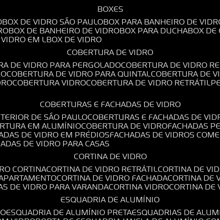
BOXES
O
BOX DE VIDRO SÃO PAULO
BOX PARA BANHEIRO DE VIDR
RO
BOX DE BANHEIRO DE VIDRO
BOX PARA DUCHA
BOX DE
E VIDRO EM L
BOX DE VIDRO
COBERTURA DE VIDRO
RA DE VIDRO PARA PERGOLADO
COBERTURA DE VIDRO RE
RO
COBERTURA DE VIDRO PARA QUINTAL
COBERTURA DE 
DRO
COBERTURA VIDRO
COBERTURA DE VIDRO RETRÁTIL
COBERTURAS E FACHADAS DE VIDRO
NTERIOR DE SÃO PAULO
COBERTURAS E FACHADAS DE VID
ERTURA EM ALUMÍNIO
COBERTURA DE VIDRO
FACHADAS P
HADAS DE VIDRO EM PRÉDIOS
FACHADAS DE VIDROS COME
HADAS DE VIDRO PARA CASAS
CORTINA DE VIDRO
DRO CORTINA
CORTINA DE VIDRO RETRÁTIL
CORTINA DE V
E APARTAMENTO
CORTINA DE VIDRO FACHADA
CORTINA DE
NAS DE VIDRO PARA VARANDA
CORTINA VIDRO
CORTINA DE
ESQUADRIA DE ALUMÍNIO
IO
ESQUADRIA DE ALUMÍNIO PRETA
ESQUADRIAS DE ALUM