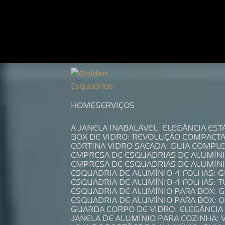
Entre em contato com um de nossos es
HOME
SERVIÇOS
A JANELA INABALÁVEL: ELEGÂNCIA ES
BOX DE VIDRO: REVOLUÇÃO COMPACT
CORTINA VIDRO SACADA: GUIA COMP
EMPRESA DE ESQUADRIAS DE ALUMÍN
EMPRESA DE ESQUADRIAS DE ALUMÍN
ESQUADRIA DE ALUMÍNIO 4 FOLHAS: 
ESQUADRIA DE ALUMÍNIO 4 FOLHAS: 
ESQUADRIA DE ALUMÍNIO PARA BOX: 
ESQUADRIA DE ALUMÍNIO PARA BOX: 
GUARDA CORPO DE VIDRO: ELEGÂNCI
JANELA DE ALUMÍNIO PARA COZINHA: 