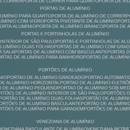
DE CORRER
PORTA DE CORRER PARA QUARTO
PORTA DE V
PORTAS DE ALUMÍNIO
ALUMÍNIO PARA QUARTO
PORTA DE ALUMÍNIO DE CORRER
LUMÍNIO COM VIDRO
PORTA PIVOTANTE DE ALUMÍNIO
POR
PORTA ALUMÍNIO
PORTA DE ALUMÍNIO BRANCO
PORTA DE 
PORTAS E PORTINHOLAS DE ALUMÍNIO
 INTERIOR DE SÃO PAULO
PORTAS E PORTINHOLAS DE AL
 ALUMÍNIO DUAS FOLHAS
PORTAS DE ALUMÍNIO COM GRAD
A SALA
PORTAS DE ALUMÍNIO COM BASCULANTE
PORTAS 
PORTAS DE ALUMÍNIO PARA BANHEIRO
PORTAS DE ALUMÍN
PORTÕES DE ALUMÍNIO
NIO
PORTAO DE ALUMINIO GRADEADO
PORTAO AUTOMATI
 DE ALUMINIO HORIZONTAL
PORTAO DE ALUMINIO ELETRÔ
O DE ALUMÍNIO PEQUENO
PORTAO DE ALUMINIO SOB ME
ORTÕES DE ALUMÍNIO INTERIOR DE SÃO PAULO
PORTÕES 
PORTÃO DE ALUMÍNIO DUAS FOLHAS
PORTÃO DE ALUMÍN
PORTÕES DE ALUMÍNIO BASCULANTE
PORTÃO DE ALUMÍNI
ORTÕES DE ALUMÍNIO PARA GARAGEM
PORTÕES DE ALUMÍ
VENEZIANA DE ALUMÍNIO
VENEZIANA BASCULANTE DE ALUMÍNIO
VENEZIANA RETRÁ