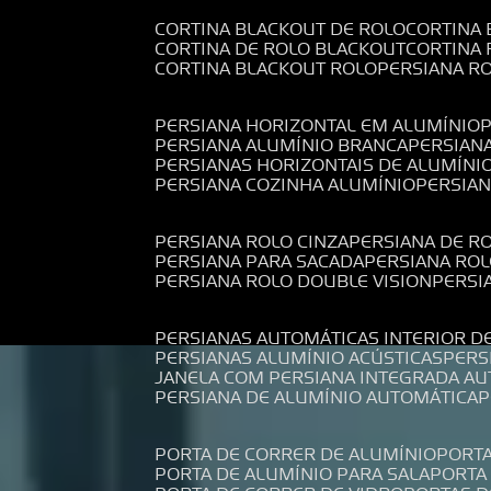
CORTINA BLACKOUT DE ROLO
CORTINA
CORTINA DE ROLO BLACKOUT
CORTINA
CORTINA BLACKOUT ROLO
PERSIANA 
PERSIANA HORIZONTAL EM ALUMÍNIO
PERSIANA ALUMÍNIO BRANCA
PERSIAN
PERSIANAS HORIZONTAIS DE ALUMÍNI
PERSIANA COZINHA ALUMÍNIO
PERSIA
PERSIANA ROLO CINZA
PERSIANA DE R
PERSIANA PARA SACADA
PERSIANA RO
PERSIANA ROLO DOUBLE VISION
PERS
PERSIANAS AUTOMÁTICAS INTERIOR D
PERSIANAS ALUMÍNIO ACÚSTICAS
PER
JANELA COM PERSIANA INTEGRADA A
PERSIANA DE ALUMÍNIO AUTOMÁTICA
PORTA DE CORRER DE ALUMÍNIO
PORT
PORTA DE ALUMÍNIO PARA SALA
PORT