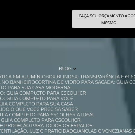
FAÇA SEU ORÇAMENTO AGO
pecialistas!
MESMO
BLOG
TÁTICA EM ALUMÍNIO
BOX BLINDEX: TRANSPARÊNCIA E E
A NO BANHEIRO
CORTINA DE VIDRO PARA SACADA: GUIA 
LETO PARA SUA CASA MODERNA
IO: GUIA COMPLETO PARA ESCOLHER
IO: GUIA COMPLETO PARA VOCÊ
GUIA COMPLETO PARA SUA CASA
TUDO O QUE VOCÊ PRECISA SABER
GUIA COMPLETO PARA ESCOLHER A IDEAL
O GUIA COMPLETO PARA ESCOLHER
A E PROTEÇÃO PARA TODOS OS ESPAÇOS
VENTILAÇÃO, LUZ E PRATICIDADE
JANELAS E VENEZIANAS 