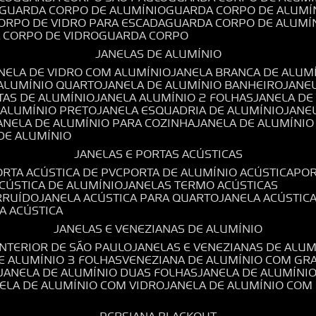
GUARDA CORPO DE ALUMÍNIO
GUARDA CORPO DE ALUMÍ
CORPO DE VIDRO PARA ESCADA
GUARDA CORPO DE ALUMÍ
A CORPO DE VIDRO
GUARDA CORPO
JANELAS DE ALUMÍNIO
ANELA DE VIDRO COM ALUMÍNIO
JANELA BRANCA DE ALUM
 ALUMÍNIO QUARTO
JANELA DE ALUMÍNIO BANHEIRO
JANE
TAS DE ALUMÍNIO
JANELA ALUMÍNIO 2 FOLHAS
JANELA D
 ALUMÍNIO PRETO
JANELA ESQUADRIA DE ALUMÍNIO
JANE
JANELA DE ALUMÍNIO PARA COZINHA
JANELA DE ALUMÍNIO
 DE ALUMÍNIO
JANELAS E PORTAS ACÚSTICAS
PORTA ACÚSTICA DE PVC
PORTA DE ALUMÍNIO ACÚSTICA
PO
ACÚSTICA DE ALUMÍNIO
JANELAS TERMO ACÚSTICAS
IRRUÍDO
JANELA ACÚSTICA PARA QUARTO
JANELA ACÚSTIC
LA ACÚSTICA
JANELAS E VENEZIANAS DE ALUMÍNIO
INTERIOR DE SÃO PAULO
JANELAS E VENEZIANAS DE ALU
DE ALUMÍNIO 3 FOLHAS
VENEZIANA DE ALUMÍNIO COM GR
JANELA DE ALUMÍNIO DUAS FOLHAS
JANELA DE ALUMÍNI
NELA DE ALUMÍNIO COM VIDRO
JANELA DE ALUMÍNIO COM