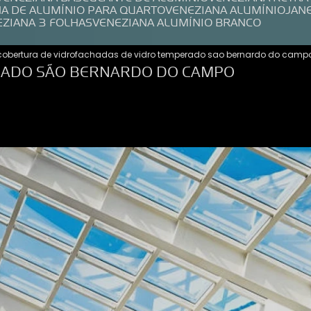
NA DE ALUMÍNIO PARA QUARTO
VENEZIANA ALUMÍNIO
JAN
EZIANA 3 FOLHAS
VENEZIANA ALUMÍNIO BRANCO
cobertura de vidro
fachadas de vidro temperado sao bernardo do camp
RADO SÃO BERNARDO DO CAMPO