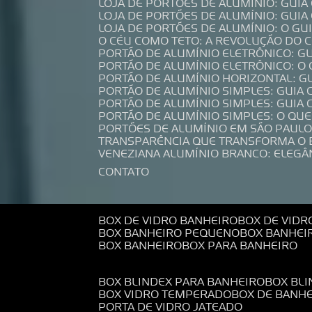
LOJA DE PORTÕES DE ALUMÍNIO: GUI
LOJA DE PORTÕES DE ALUMÍNIO: GUI
LOJA DE PORTÕES DE ALUMÍNIO: O G
O CÉU COMO TETO: A REVOLUÇÃO DO
PORTÃO DE ALUMÍNIO ELETRÔNICO: G
PORTÃO DE ALUMÍNIO ELETRÔNICO: O
PORTÃO DE ALUMÍNIO HORIZONTAL: G
PORTÃO DE ALUMÍNIO SIMPLES: GUIA
PORTÃO DE ALUMÍNIO SIMPLES: GUI
PORTÃO DE ALUMÍNIO SIMPLES: O QU
PORTÕES DE ALUMÍNIO EM SÃO PAULO
TRANSPARÊNCIA QUE TRANSFORMA O
VENEZIANA ALUMÍNIO BRANCO: ELEGÂ
CONTATO
BOX DE VIDRO BANHEIRO
BOX DE VIDR
BOX BANHEIRO PEQUENO
BOX BANHEI
BOX BANHEIRO
BOX PARA BANHEIRO
BOX BLINDEX PARA BANHEIRO
BOX BL
BOX VIDRO TEMPERADO
BOX DE BANH
PORTA DE VIDRO JATEADO