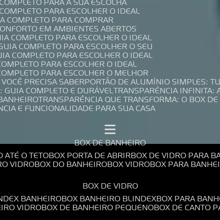
A COMPLETO PARA A SUA ESCOLHA
A COMPLETO PARA ESCOLHER O IDEAL
UIA COMPLETO PARA COMPRAR
 CONFORTO EM AMBIENTES ABERTOS
UIA COMPLETO PARA ESCOLHER O IDEAL
 GUIA COMPLETO PARA ESCOLHER O SEU
UIA COMPLETO PARA ESCOLHER O IDEAL
 COMPLETO PARA ESCOLHER O IDEAL
A COMPLETO PARA ESCOLHER O MELHOR
E VOCÊ PRECISA SABER
PORTÃO DE ALUMÍNIO SIMPLES: T
: GUIA COMPLETO E DURÁVEL
TRANSPARÊNCIA INFINITA:
 BANHEIRO
TRANSPARÊNCIA QUE TRANSFORMA: O BOX DE
NCIA E FUNCIONALIDADE PARA SUA CASA
BOX DE BANHEIRO
O ATÉ O TETO
BOX PORTA DE ABRIR
BOX DE VIDRO PARA 
RO VIDRO
BOX DO BANHEIRO
BOX VIDRO
BOX PARA BANH
BOX DE VIDRO
INDEX BANHEIRO
BOX BANHEIRO BLINDEX
BOX PARA BANH
EIRO VIDRO
BOX DE BANHEIRO PEQUENO
BOX DE CANTO 