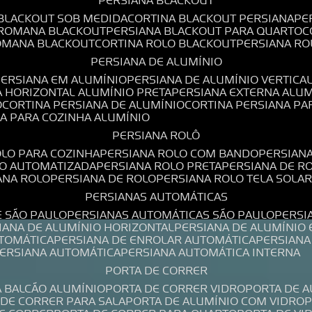
PERSIANA BLACKOUT
 BLACKOUT SOB MEDIDA
CORTINA BLACKOUT PERSIANA
P
 ROMANA BLACKOUT
PERSIANA BLACKOUT PARA QUARTO
ROMANA BLACKOUT
CORTINA ROLO BLACKOUT
PERSIANA R
PERSIANA DE ALUMÍNIO
PERSIANA EM ALUMÍNIO
PERSIANA DE ALUMÍNIO VERTICA
A HORIZONTAL ALUMÍNIO PRETA
PERSIANA EXTERNA ALU
O
CORTINA PERSIANA DE ALUMÍNIO
CORTINA PERSIANA P
NA PARA COZINHA ALUMÍNIO
PERSIANA ROLÔ
OLO PARA COZINHA
PERSIANA ROLO COM BANDO
PERSIAN
LO AUTOMATIZADA
PERSIANA ROLO PRETA
PERSIANA DE 
IANA ROLO
PERSIANA DE ROLO
PERSIANA ROLO TELA SOLA
PERSIANAS AUTOMÁTICAS
E SÃO PAULO
PERSIANAS AUTOMÁTICAS SÃO PAULO
PERS
SIANA DE ALUMÍNIO HORIZONTAL
PERSIANA DE ALUMÍNIO
UTOMÁTICA
PERSIANA DE ENROLAR AUTOMÁTICA
PERSIAN
PERSIANA AUTOMÁTICA
PERSIANA AUTOMÁTICA INTERNA
PORTA DE CORRER
A BALCÃO ALUMÍNIO
PORTA DE CORRER VIDRO
PORTA DE 
A DE CORRER PARA SALA
PORTA DE ALUMÍNIO COM VIDRO