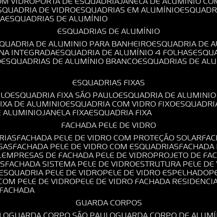
OM VIDRO
PORTA DE ESQUADRIA
JANELA DE ALUMÍNIO CO
ESQUADRIA DE VIDRO
ESQUADRIAS EM ALUMÍNIO
ESQUADR
DA
ESQUADRIAS DE ALUMÍNIO
ESQUADRIAS DE ALUMÍNIO
SQUADRIA DE ALUMINIO PARA BANHEIRO
ESQUADRIA DE 
ANA INTEGRADA
ESQUADRIA DE ALUMÍNIO 4 FOLHAS
ESQU
O
ESQUADRIAS DE ALUMÍNIO BRANCO
ESQUADRIAS DE AL
ESQUADRIAS FIXAS
ULO
ESQUADRIA FIXA SÃO PAULO
ESQUADRIA DE ALUMINIO
FIXA DE ALUMINIO
ESQUADRIA COM VIDRO FIXO
ESQUADRI
E ALUMINIO
JANELA FIXA
ESQUADRIA FIXA
FACHADA PELE DE VIDRO
RIAS
FACHADA PELE DE VIDRO COM PROTEÇÃO SOLAR
FA
SAS
FACHADA PELE DE VIDRO COM ESQUADRIAS
FACHADA
L
EMPRESAS DE FACHADA PELE DE VIDRO
PROJETO DE FA
OS
FACHADA SISTEMA PELE DE VIDRO
ESTRUTURA PELE DE
ESQUADRIA PELE DE VIDRO
PELE DE VIDRO ESPELHADO
 COM PELE DE VIDRO
PELE DE VIDRO FACHADA RESIDENCI
O FACHADA
GUARDA CORPOS
LO
GUARDA CORPO SÃO PAULO
GUARDA CORPO DE ALUM