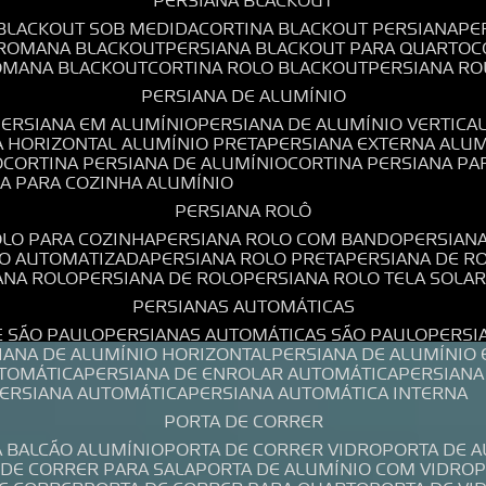
PERSIANA BLACKOUT
 BLACKOUT SOB MEDIDA
CORTINA BLACKOUT PERSIANA
P
 ROMANA BLACKOUT
PERSIANA BLACKOUT PARA QUARTO
ROMANA BLACKOUT
CORTINA ROLO BLACKOUT
PERSIANA R
PERSIANA DE ALUMÍNIO
PERSIANA EM ALUMÍNIO
PERSIANA DE ALUMÍNIO VERTICA
A HORIZONTAL ALUMÍNIO PRETA
PERSIANA EXTERNA ALU
O
CORTINA PERSIANA DE ALUMÍNIO
CORTINA PERSIANA P
NA PARA COZINHA ALUMÍNIO
PERSIANA ROLÔ
OLO PARA COZINHA
PERSIANA ROLO COM BANDO
PERSIAN
LO AUTOMATIZADA
PERSIANA ROLO PRETA
PERSIANA DE 
IANA ROLO
PERSIANA DE ROLO
PERSIANA ROLO TELA SOLA
PERSIANAS AUTOMÁTICAS
E SÃO PAULO
PERSIANAS AUTOMÁTICAS SÃO PAULO
PERS
SIANA DE ALUMÍNIO HORIZONTAL
PERSIANA DE ALUMÍNIO
UTOMÁTICA
PERSIANA DE ENROLAR AUTOMÁTICA
PERSIAN
PERSIANA AUTOMÁTICA
PERSIANA AUTOMÁTICA INTERNA
PORTA DE CORRER
A BALCÃO ALUMÍNIO
PORTA DE CORRER VIDRO
PORTA DE 
A DE CORRER PARA SALA
PORTA DE ALUMÍNIO COM VIDRO