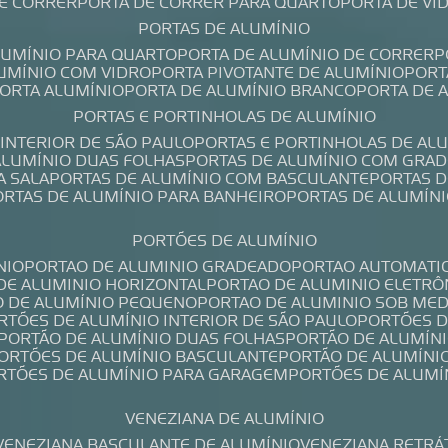
DE CORRER
PORTA DE CORRER PARA QUARTO
PORTA DE V
PORTAS DE ALUMÍNIO
ALUMÍNIO PARA QUARTO
PORTA DE ALUMÍNIO DE CORRER
LUMÍNIO COM VIDRO
PORTA PIVOTANTE DE ALUMÍNIO
POR
PORTA ALUMÍNIO
PORTA DE ALUMÍNIO BRANCO
PORTA DE 
PORTAS E PORTINHOLAS DE ALUMÍNIO
 INTERIOR DE SÃO PAULO
PORTAS E PORTINHOLAS DE AL
 ALUMÍNIO DUAS FOLHAS
PORTAS DE ALUMÍNIO COM GRAD
A SALA
PORTAS DE ALUMÍNIO COM BASCULANTE
PORTAS 
PORTAS DE ALUMÍNIO PARA BANHEIRO
PORTAS DE ALUMÍN
PORTÕES DE ALUMÍNIO
NIO
PORTAO DE ALUMINIO GRADEADO
PORTAO AUTOMATI
 DE ALUMINIO HORIZONTAL
PORTAO DE ALUMINIO ELETRÔ
O DE ALUMÍNIO PEQUENO
PORTAO DE ALUMINIO SOB ME
ORTÕES DE ALUMÍNIO INTERIOR DE SÃO PAULO
PORTÕES 
PORTÃO DE ALUMÍNIO DUAS FOLHAS
PORTÃO DE ALUMÍN
PORTÕES DE ALUMÍNIO BASCULANTE
PORTÃO DE ALUMÍNI
ORTÕES DE ALUMÍNIO PARA GARAGEM
PORTÕES DE ALUMÍ
VENEZIANA DE ALUMÍNIO
VENEZIANA BASCULANTE DE ALUMÍNIO
VENEZIANA RETRÁ