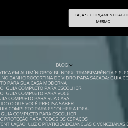
FAÇA SEU ORÇAMENTO AGO
pecialistas!
MESMO
BLOG
TÁTICA EM ALUMÍNIO
BOX BLINDEX: TRANSPARÊNCIA E E
A NO BANHEIRO
CORTINA DE VIDRO PARA SACADA: GUIA 
LETO PARA SUA CASA MODERNA
IO: GUIA COMPLETO PARA ESCOLHER
IO: GUIA COMPLETO PARA VOCÊ
GUIA COMPLETO PARA SUA CASA
TUDO O QUE VOCÊ PRECISA SABER
GUIA COMPLETO PARA ESCOLHER A IDEAL
O GUIA COMPLETO PARA ESCOLHER
A E PROTEÇÃO PARA TODOS OS ESPAÇOS
VENTILAÇÃO, LUZ E PRATICIDADE
JANELAS E VENEZIANAS 