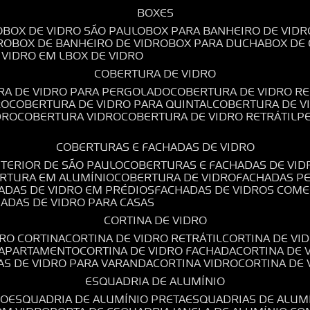
BOXES
O
BOX DE VIDRO SÃO PAULO
BOX PARA BANHEIRO DE VIDR
RO
BOX DE BANHEIRO DE VIDRO
BOX PARA DUCHA
BOX DE
E VIDRO EM L
BOX DE VIDRO
COBERTURA DE VIDRO
RA DE VIDRO PARA PERGOLADO
COBERTURA DE VIDRO RE
RO
COBERTURA DE VIDRO PARA QUINTAL
COBERTURA DE 
DRO
COBERTURA VIDRO
COBERTURA DE VIDRO RETRÁTIL
COBERTURAS E FACHADAS DE VIDRO
NTERIOR DE SÃO PAULO
COBERTURAS E FACHADAS DE VID
ERTURA EM ALUMÍNIO
COBERTURA DE VIDRO
FACHADAS P
HADAS DE VIDRO EM PRÉDIOS
FACHADAS DE VIDROS COME
HADAS DE VIDRO PARA CASAS
CORTINA DE VIDRO
DRO CORTINA
CORTINA DE VIDRO RETRÁTIL
CORTINA DE V
E APARTAMENTO
CORTINA DE VIDRO FACHADA
CORTINA DE
NAS DE VIDRO PARA VARANDA
CORTINA VIDRO
CORTINA DE
ESQUADRIA DE ALUMÍNIO
IO
ESQUADRIA DE ALUMÍNIO PRETA
ESQUADRIAS DE ALUM