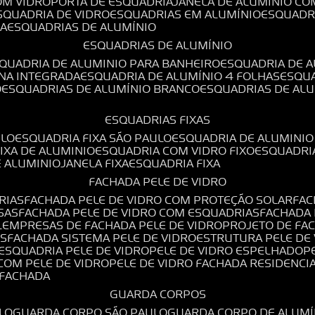
OM VIDRO
PORTA DE ESQUADRIA
JANELA DE ALUMÍNIO CO
ESQUADRIA DE VIDRO
ESQUADRIAS EM ALUMÍNIO
ESQUADR
DA
ESQUADRIAS DE ALUMÍNIO
ESQUADRIAS DE ALUMÍNIO
SQUADRIA DE ALUMINIO PARA BANHEIRO
ESQUADRIA DE 
ANA INTEGRADA
ESQUADRIA DE ALUMÍNIO 4 FOLHAS
ESQU
O
ESQUADRIAS DE ALUMÍNIO BRANCO
ESQUADRIAS DE AL
ESQUADRIAS FIXAS
ULO
ESQUADRIA FIXA SÃO PAULO
ESQUADRIA DE ALUMINIO
FIXA DE ALUMINIO
ESQUADRIA COM VIDRO FIXO
ESQUADRI
E ALUMINIO
JANELA FIXA
ESQUADRIA FIXA
FACHADA PELE DE VIDRO
RIAS
FACHADA PELE DE VIDRO COM PROTEÇÃO SOLAR
FA
SAS
FACHADA PELE DE VIDRO COM ESQUADRIAS
FACHADA
L
EMPRESAS DE FACHADA PELE DE VIDRO
PROJETO DE FA
OS
FACHADA SISTEMA PELE DE VIDRO
ESTRUTURA PELE DE
ESQUADRIA PELE DE VIDRO
PELE DE VIDRO ESPELHADO
 COM PELE DE VIDRO
PELE DE VIDRO FACHADA RESIDENCI
O FACHADA
GUARDA CORPOS
LO
GUARDA CORPO SÃO PAULO
GUARDA CORPO DE ALUM