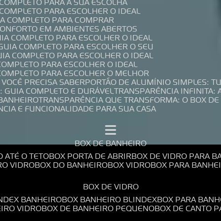
A COMPLETO PARA A SUA ESCOLHA
A COMPLETO PARA ESCOLHER O IDEAL
UIA COMPLETO PARA COMPRAR
 CONFORTO EM AMBIENTES ABERTOS
UIA COMPLETO PARA ESCOLHER O IDEAL
 GUIA COMPLETO PARA ESCOLHER O SEU
UIA COMPLETO PARA ESCOLHER O IDEAL
 COMPLETO PARA ESCOLHER O IDEAL
A COMPLETO PARA ESCOLHER O MELHOR
E VOCÊ PRECISA SABER
PORTÃO DE ALUMÍNIO SIMPLES: T
: GUIA COMPLETO E DURÁVEL
TRANSPARÊNCIA INFINITA:
 BANHEIRO
TRANSPARÊNCIA QUE TRANSFORMA: O BOX DE
NCIA E FUNCIONALIDADE PARA SUA CASA
BOX DE BANHEIRO
O ATÉ O TETO
BOX PORTA DE ABRIR
BOX DE VIDRO PARA 
RO VIDRO
BOX DO BANHEIRO
BOX VIDRO
BOX PARA BANH
BOX DE VIDRO
INDEX BANHEIRO
BOX BANHEIRO BLINDEX
BOX PARA BANH
EIRO VIDRO
BOX DE BANHEIRO PEQUENO
BOX DE CANTO 