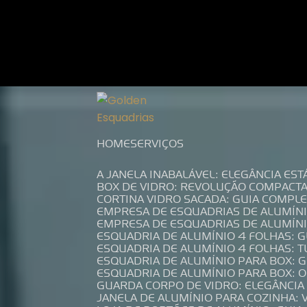
Entre em contato com um de nossos es
HOME
SERVIÇOS
A JANELA INABALÁVEL: ELEGÂNCIA ES
BOX DE VIDRO: REVOLUÇÃO COMPACT
CORTINA VIDRO SACADA: GUIA COMP
EMPRESA DE ESQUADRIAS DE ALUMÍN
EMPRESA DE ESQUADRIAS DE ALUMÍN
ESQUADRIA DE ALUMÍNIO 4 FOLHAS: 
ESQUADRIA DE ALUMÍNIO 4 FOLHAS: 
ESQUADRIA DE ALUMÍNIO PARA BOX: 
ESQUADRIA DE ALUMÍNIO PARA BOX: 
GUARDA CORPO DE VIDRO: ELEGÂNCI
JANELA DE ALUMÍNIO PARA COZINHA: 