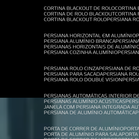
CORTINA BLACKOUT DE ROLO
CORTINA
CORTINA DE ROLO BLACKOUT
CORTINA
CORTINA BLACKOUT ROLO
PERSIANA 
PERSIANA HORIZONTAL EM ALUMÍNIO
PERSIANA ALUMÍNIO BRANCA
PERSIAN
PERSIANAS HORIZONTAIS DE ALUMÍNI
PERSIANA COZINHA ALUMÍNIO
PERSIA
PERSIANA ROLO CINZA
PERSIANA DE R
PERSIANA PARA SACADA
PERSIANA RO
PERSIANA ROLO DOUBLE VISION
PERS
PERSIANAS AUTOMÁTICAS INTERIOR D
PERSIANAS ALUMÍNIO ACÚSTICAS
PER
JANELA COM PERSIANA INTEGRADA A
PERSIANA DE ALUMÍNIO AUTOMÁTICA
PORTA DE CORRER DE ALUMÍNIO
PORT
PORTA DE ALUMÍNIO PARA SALA
PORT