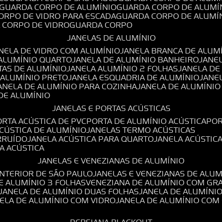
GUARDA CORPO DE ALUMÍNIO
GUARDA CORPO DE ALUMÍ
CORPO DE VIDRO PARA ESCADA
GUARDA CORPO DE ALUMÍ
A CORPO DE VIDRO
GUARDA CORPO
JANELAS DE ALUMÍNIO
ANELA DE VIDRO COM ALUMÍNIO
JANELA BRANCA DE ALUM
 ALUMÍNIO QUARTO
JANELA DE ALUMÍNIO BANHEIRO
JANE
TAS DE ALUMÍNIO
JANELA ALUMÍNIO 2 FOLHAS
JANELA D
 ALUMÍNIO PRETO
JANELA ESQUADRIA DE ALUMÍNIO
JANE
JANELA DE ALUMÍNIO PARA COZINHA
JANELA DE ALUMÍNIO
 DE ALUMÍNIO
JANELAS E PORTAS ACÚSTICAS
PORTA ACÚSTICA DE PVC
PORTA DE ALUMÍNIO ACÚSTICA
PO
ACÚSTICA DE ALUMÍNIO
JANELAS TERMO ACÚSTICAS
IRRUÍDO
JANELA ACÚSTICA PARA QUARTO
JANELA ACÚSTIC
LA ACÚSTICA
JANELAS E VENEZIANAS DE ALUMÍNIO
INTERIOR DE SÃO PAULO
JANELAS E VENEZIANAS DE ALU
DE ALUMÍNIO 3 FOLHAS
VENEZIANA DE ALUMÍNIO COM GR
JANELA DE ALUMÍNIO DUAS FOLHAS
JANELA DE ALUMÍNI
NELA DE ALUMÍNIO COM VIDRO
JANELA DE ALUMÍNIO COM