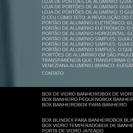
LOJA DE PORTÕES DE ALUMÍNIO: GUI
LOJA DE PORTÕES DE ALUMÍNIO: GUI
LOJA DE PORTÕES DE ALUMÍNIO: O G
O CÉU COMO TETO: A REVOLUÇÃO DO
PORTÃO DE ALUMÍNIO ELETRÔNICO: G
PORTÃO DE ALUMÍNIO ELETRÔNICO: O
PORTÃO DE ALUMÍNIO HORIZONTAL: G
PORTÃO DE ALUMÍNIO SIMPLES: GUIA
PORTÃO DE ALUMÍNIO SIMPLES: GUI
PORTÃO DE ALUMÍNIO SIMPLES: O QU
PORTÕES DE ALUMÍNIO EM SÃO PAULO
TRANSPARÊNCIA QUE TRANSFORMA O
VENEZIANA ALUMÍNIO BRANCO: ELEGÂ
CONTATO
BOX DE VIDRO BANHEIRO
BOX DE VIDR
BOX BANHEIRO PEQUENO
BOX BANHEI
BOX BANHEIRO
BOX PARA BANHEIRO
BOX BLINDEX PARA BANHEIRO
BOX BL
BOX VIDRO TEMPERADO
BOX DE BANH
PORTA DE VIDRO JATEADO