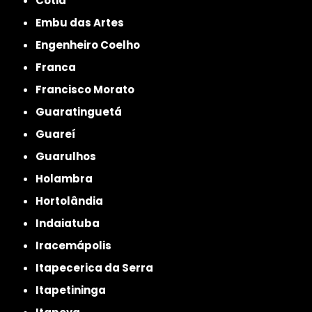
Cotia
Embu das Artes
Engenheiro Coelho
Franca
Francisco Morato
Guaratinguetá
Guareí
Guarulhos
Holambra
Hortolândia
Indaiatuba
Iracemápolis
Itapecerica da Serra
Itapetininga