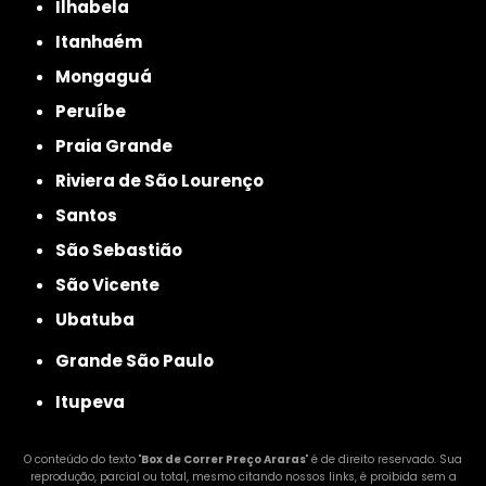
Ilhabela
Itanhaém
Mongaguá
Peruíbe
Praia Grande
Riviera de São Lourenço
Santos
São Sebastião
São Vicente
Ubatuba
Grande São Paulo
Itupeva
O conteúdo do texto "
Box de Correr Preço Araras
" é de direito reservado. Sua
reprodução, parcial ou total, mesmo citando nossos links, é proibida sem a