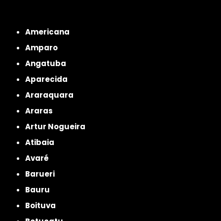
Interior de São Paulo
Interior de São Paulo
Litoral de São Paulo
Região
Metropolitana de São Paulo
Americana
Amparo
Angatuba
Aparecida
Araraquara
Araras
Artur Nogueira
Atibaia
Avaré
Barueri
Bauru
Boituva