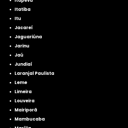
Itapeva
Itatiba
Itu
Jacareí
Jaguariúna
Jarinu
Jaú
Jundiaí
Laranjal Paulista
Leme
Limeira
Louveira
Mairiporã
Mambucaba