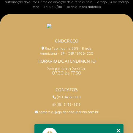
autorização do autor. Crime de violação de direito autoral – artigo 184 do Código
Penal –
Lei 9610/98 - Lei de direitos autorais
.
ENDEREÇO
Rua Tupiniquins 369 - Brieds
Americana - SP - CEP: 13466-220
HORÁRIO DE ATENDIMENTO
Segunda a Sexta:
07:30 às 17:30
CONTATOS
(19) 3455-3313
(19) 3455-3313
comercial@goldenesquadrias.com.br
MENU