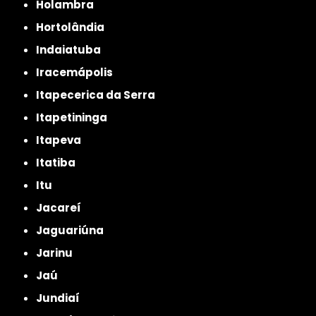
Holambra
Hortolândia
Indaiatuba
Iracemápolis
Itapecerica da Serra
Itapetininga
Itapeva
Itatiba
Itu
Jacareí
Jaguariúna
Jarinu
Jaú
Jundiaí