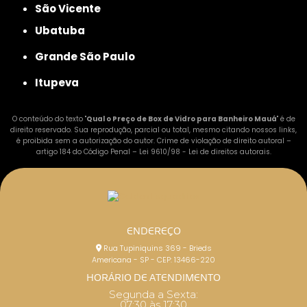
São Vicente
Ubatuba
Grande São Paulo
Itupeva
O conteúdo do texto "
Qual o Preço de Box de Vidro para Banheiro Mauá
" é de
direito reservado. Sua reprodução, parcial ou total, mesmo citando nossos links,
é proibida sem a autorização do autor. Crime de violação de direito autoral –
artigo 184 do Código Penal –
Lei 9610/98 - Lei de direitos autorais
.
ENDEREÇO
Rua Tupiniquins 369 - Brieds
Americana - SP - CEP: 13466-220
HORÁRIO DE ATENDIMENTO
Segunda a Sexta:
07:30 às 17:30