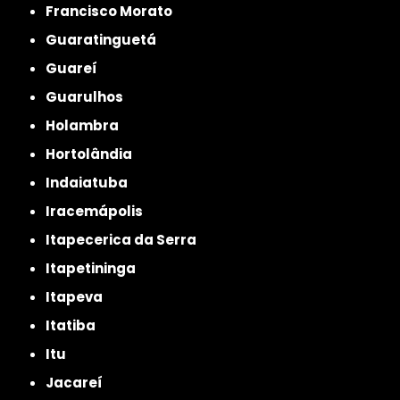
Francisco Morato
Guaratinguetá
Guareí
Guarulhos
Holambra
Hortolândia
Indaiatuba
Iracemápolis
Itapecerica da Serra
Itapetininga
Itapeva
Itatiba
Itu
Jacareí