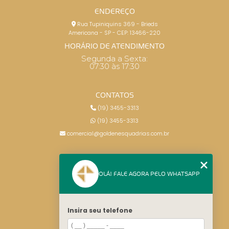
ENDEREÇO
Rua Tupiniquins 369 - Brieds
Americana - SP - CEP: 13466-220
HORÁRIO DE ATENDIMENTO
Segunda a Sexta:
07:30 às 17:30
CONTATOS
(19) 3455-3313
(19) 3455-3313
comercial@goldenesquadrias.com.br
MENU
OLÁ! FALE AGORA PELO WHATSAPP
HOME
SERVIÇOS
BLOG
Insira seu telefone
CONTATO