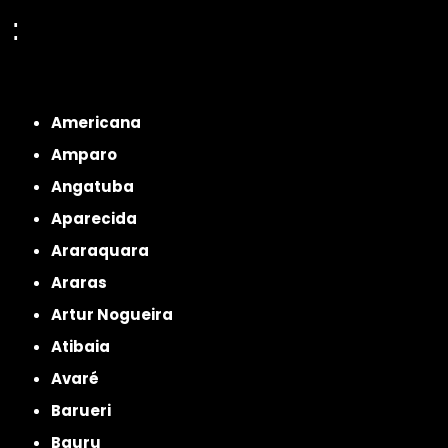
:
Interior de São Paulo
Interior de São Paulo
Litoral de São Paulo
Região
Metropolitana de São Paulo
Americana
Amparo
Angatuba
Aparecida
Araraquara
Araras
Artur Nogueira
Atibaia
Avaré
Barueri
Bauru