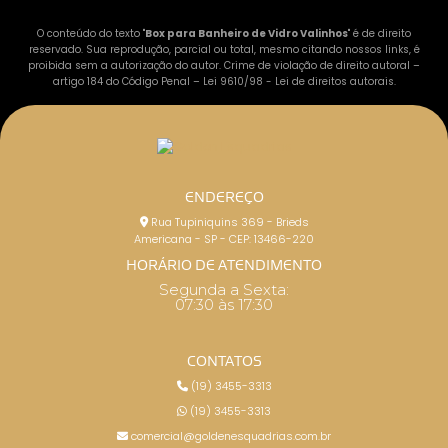
O conteúdo do texto "
Box para Banheiro de Vidro Valinhos
" é de direito
reservado. Sua reprodução, parcial ou total, mesmo citando nossos links, é
proibida sem a autorização do autor. Crime de violação de direito autoral –
artigo 184 do Código Penal –
Lei 9610/98 - Lei de direitos autorais
.
ENDEREÇO
Rua Tupiniquins 369 - Brieds
Americana - SP - CEP: 13466-220
HORÁRIO DE ATENDIMENTO
Segunda a Sexta:
07:30 às 17:30
CONTATOS
(19) 3455-3313
(19) 3455-3313
comercial@goldenesquadrias.com.br