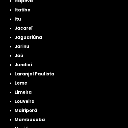
Itapeva
Itatiba
Itu
Jacareí
Jaguariúna
Jarinu
Jaú
Jundiaí
Laranjal Paulista
Leme
Limeira
Louveira
Mairiporã
Mambucaba