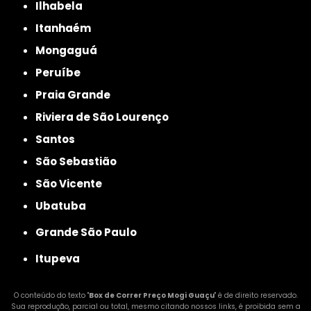
Ilhabela
Itanhaém
Mongaguá
Peruíbe
Praia Grande
Riviera de São Lourenço
Santos
São Sebastião
São Vicente
Ubatuba
Grande São Paulo
Itupeva
O conteúdo do texto "
Box de Correr Preço Mogi Guaçu
" é de direito reservado.
Sua reprodução, parcial ou total, mesmo citando nossos links, é proibida sem a