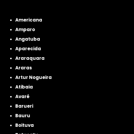
Interior de São Paulo
Interior de São Paulo
Litoral de São Paulo
Região
Metropolitana de São Paulo
Americana
Amparo
Angatuba
Aparecida
Araraquara
Araras
Artur Nogueira
Atibaia
Avaré
Barueri
Bauru
Boituva