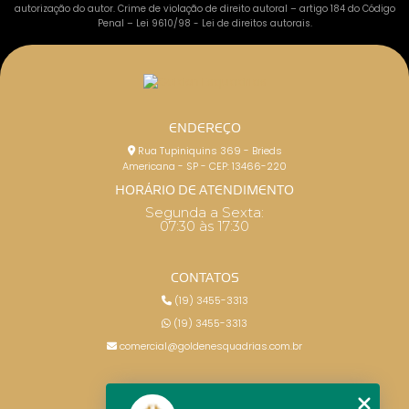
autorização do autor. Crime de violação de direito autoral – artigo 184 do Código
Penal –
Lei 9610/98 - Lei de direitos autorais
.
ENDEREÇO
Rua Tupiniquins 369 - Brieds
Americana - SP - CEP: 13466-220
HORÁRIO DE ATENDIMENTO
Segunda a Sexta:
07:30 às 17:30
CONTATOS
(19) 3455-3313
(19) 3455-3313
comercial@goldenesquadrias.com.br
MENU