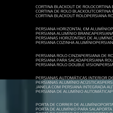
CORTINA BLACKOUT DE ROLO
CORTINA
CORTINA DE ROLO BLACKOUT
CORTINA
CORTINA BLACKOUT ROLO
PERSIANA 
PERSIANA HORIZONTAL EM ALUMÍNIO
PERSIANA ALUMÍNIO BRANCA
PERSIAN
PERSIANAS HORIZONTAIS DE ALUMÍNI
PERSIANA COZINHA ALUMÍNIO
PERSIA
PERSIANA ROLO CINZA
PERSIANA DE R
PERSIANA PARA SACADA
PERSIANA RO
PERSIANA ROLO DOUBLE VISION
PERS
PERSIANAS AUTOMÁTICAS INTERIOR D
PERSIANAS ALUMÍNIO ACÚSTICAS
PER
JANELA COM PERSIANA INTEGRADA A
PERSIANA DE ALUMÍNIO AUTOMÁTICA
PORTA DE CORRER DE ALUMÍNIO
PORT
PORTA DE ALUMÍNIO PARA SALA
PORT