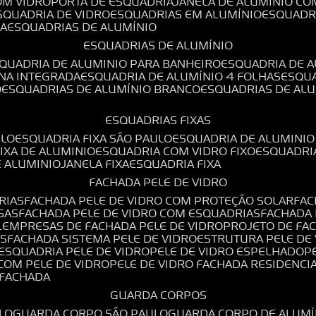
OM VIDRO
PORTA DE ESQUADRIA
JANELA DE ALUMÍNIO CO
ESQUADRIA DE VIDRO
ESQUADRIAS EM ALUMÍNIO
ESQUADR
DA
ESQUADRIAS DE ALUMÍNIO
ESQUADRIAS DE ALUMÍNIO
SQUADRIA DE ALUMINIO PARA BANHEIRO
ESQUADRIA DE 
ANA INTEGRADA
ESQUADRIA DE ALUMÍNIO 4 FOLHAS
ESQU
O
ESQUADRIAS DE ALUMÍNIO BRANCO
ESQUADRIAS DE AL
ESQUADRIAS FIXAS
ULO
ESQUADRIA FIXA SÃO PAULO
ESQUADRIA DE ALUMINIO
FIXA DE ALUMINIO
ESQUADRIA COM VIDRO FIXO
ESQUADRI
E ALUMINIO
JANELA FIXA
ESQUADRIA FIXA
FACHADA PELE DE VIDRO
RIAS
FACHADA PELE DE VIDRO COM PROTEÇÃO SOLAR
FA
SAS
FACHADA PELE DE VIDRO COM ESQUADRIAS
FACHADA
L
EMPRESAS DE FACHADA PELE DE VIDRO
PROJETO DE FA
OS
FACHADA SISTEMA PELE DE VIDRO
ESTRUTURA PELE DE
ESQUADRIA PELE DE VIDRO
PELE DE VIDRO ESPELHADO
 COM PELE DE VIDRO
PELE DE VIDRO FACHADA RESIDENCI
O FACHADA
GUARDA CORPOS
LO
GUARDA CORPO SÃO PAULO
GUARDA CORPO DE ALUM