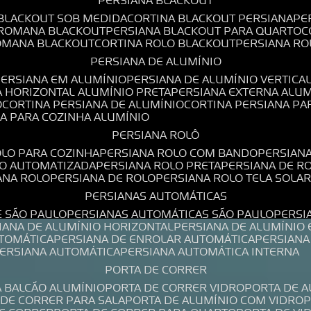
PERSIANA BLACKOUT
 BLACKOUT SOB MEDIDA
CORTINA BLACKOUT PERSIANA
P
 ROMANA BLACKOUT
PERSIANA BLACKOUT PARA QUARTO
ROMANA BLACKOUT
CORTINA ROLO BLACKOUT
PERSIANA R
PERSIANA DE ALUMÍNIO
PERSIANA EM ALUMÍNIO
PERSIANA DE ALUMÍNIO VERTICA
A HORIZONTAL ALUMÍNIO PRETA
PERSIANA EXTERNA ALU
O
CORTINA PERSIANA DE ALUMÍNIO
CORTINA PERSIANA P
NA PARA COZINHA ALUMÍNIO
PERSIANA ROLÔ
OLO PARA COZINHA
PERSIANA ROLO COM BANDO
PERSIAN
LO AUTOMATIZADA
PERSIANA ROLO PRETA
PERSIANA DE 
IANA ROLO
PERSIANA DE ROLO
PERSIANA ROLO TELA SOLA
PERSIANAS AUTOMÁTICAS
E SÃO PAULO
PERSIANAS AUTOMÁTICAS SÃO PAULO
PERS
SIANA DE ALUMÍNIO HORIZONTAL
PERSIANA DE ALUMÍNIO
UTOMÁTICA
PERSIANA DE ENROLAR AUTOMÁTICA
PERSIAN
PERSIANA AUTOMÁTICA
PERSIANA AUTOMÁTICA INTERNA
PORTA DE CORRER
A BALCÃO ALUMÍNIO
PORTA DE CORRER VIDRO
PORTA DE 
A DE CORRER PARA SALA
PORTA DE ALUMÍNIO COM VIDRO