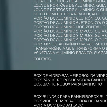
LOJA DE PORTÕES DE ALUMÍNIO: GUI
LOJA DE PORTÕES DE ALUMÍNIO: GUI
LOJA DE PORTÕES DE ALUMÍNIO: O G
O CÉU COMO TETO: A REVOLUÇÃO DO
PORTÃO DE ALUMÍNIO ELETRÔNICO: G
PORTÃO DE ALUMÍNIO ELETRÔNICO: O
PORTÃO DE ALUMÍNIO HORIZONTAL: G
PORTÃO DE ALUMÍNIO SIMPLES: GUIA
PORTÃO DE ALUMÍNIO SIMPLES: GUI
PORTÃO DE ALUMÍNIO SIMPLES: O QU
PORTÕES DE ALUMÍNIO EM SÃO PAULO
TRANSPARÊNCIA QUE TRANSFORMA O
VENEZIANA ALUMÍNIO BRANCO: ELEGÂ
CONTATO
BOX DE VIDRO BANHEIRO
BOX DE VIDR
BOX BANHEIRO PEQUENO
BOX BANHEI
BOX BANHEIRO
BOX PARA BANHEIRO
BOX BLINDEX PARA BANHEIRO
BOX BL
BOX VIDRO TEMPERADO
BOX DE BANH
PORTA DE VIDRO JATEADO