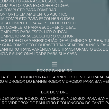
A COMPLETO PARA A SUA ESCOLHA
A COMPLETO PARA ESCOLHER O IDEAL
UIA COMPLETO PARA COMPRAR
 CONFORTO EM AMBIENTES ABERTOS
UIA COMPLETO PARA ESCOLHER O IDEAL
 GUIA COMPLETO PARA ESCOLHER O SEU
UIA COMPLETO PARA ESCOLHER O IDEAL
 COMPLETO PARA ESCOLHER O IDEAL
A COMPLETO PARA ESCOLHER O MELHOR
E VOCÊ PRECISA SABER
PORTÃO DE ALUMÍNIO SIMPLES: T
: GUIA COMPLETO E DURÁVEL
TRANSPARÊNCIA INFINITA:
 BANHEIRO
TRANSPARÊNCIA QUE TRANSFORMA: O BOX DE
NCIA E FUNCIONALIDADE PARA SUA CASA
BOX DE BANHEIRO
O ATÉ O TETO
BOX PORTA DE ABRIR
BOX DE VIDRO PARA 
RO VIDRO
BOX DO BANHEIRO
BOX VIDRO
BOX PARA BANH
BOX DE VIDRO
INDEX BANHEIRO
BOX BANHEIRO BLINDEX
BOX PARA BANH
EIRO VIDRO
BOX DE BANHEIRO PEQUENO
BOX DE CANTO 