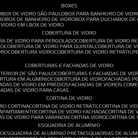
BOXES
O
BOX DE VIDRO SÃO PAULO
BOX PARA BANHEIRO DE VIDR
RO
BOX DE BANHEIRO DE VIDRO
BOX PARA DUCHA
BOX DE
E VIDRO EM L
BOX DE VIDRO
COBERTURA DE VIDRO
RA DE VIDRO PARA PERGOLADO
COBERTURA DE VIDRO RE
RO
COBERTURA DE VIDRO PARA QUINTAL
COBERTURA DE 
DRO
COBERTURA VIDRO
COBERTURA DE VIDRO RETRÁTIL
COBERTURAS E FACHADAS DE VIDRO
NTERIOR DE SÃO PAULO
COBERTURAS E FACHADAS DE VID
ERTURA EM ALUMÍNIO
COBERTURA DE VIDRO
FACHADAS P
HADAS DE VIDRO EM PRÉDIOS
FACHADAS DE VIDROS COME
HADAS DE VIDRO PARA CASAS
CORTINA DE VIDRO
DRO CORTINA
CORTINA DE VIDRO RETRÁTIL
CORTINA DE V
E APARTAMENTO
CORTINA DE VIDRO FACHADA
CORTINA DE
NAS DE VIDRO PARA VARANDA
CORTINA VIDRO
CORTINA DE
ESQUADRIA DE ALUMÍNIO
IO
ESQUADRIA DE ALUMÍNIO PRETA
ESQUADRIAS DE ALUM