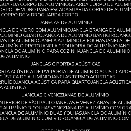
GUARDA CORPO DE ALUMÍNIO
GUARDA CORPO DE ALUMÍ
CORPO DE VIDRO PARA ESCADA
GUARDA CORPO DE ALUMÍ
A CORPO DE VIDRO
GUARDA CORPO
JANELAS DE ALUMÍNIO
ANELA DE VIDRO COM ALUMÍNIO
JANELA BRANCA DE ALUM
 ALUMÍNIO QUARTO
JANELA DE ALUMÍNIO BANHEIRO
JANE
TAS DE ALUMÍNIO
JANELA ALUMÍNIO 2 FOLHAS
JANELA D
 ALUMÍNIO PRETO
JANELA ESQUADRIA DE ALUMÍNIO
JANE
JANELA DE ALUMÍNIO PARA COZINHA
JANELA DE ALUMÍNIO
 DE ALUMÍNIO
JANELAS E PORTAS ACÚSTICAS
PORTA ACÚSTICA DE PVC
PORTA DE ALUMÍNIO ACÚSTICA
PO
ACÚSTICA DE ALUMÍNIO
JANELAS TERMO ACÚSTICAS
IRRUÍDO
JANELA ACÚSTICA PARA QUARTO
JANELA ACÚSTIC
LA ACÚSTICA
JANELAS E VENEZIANAS DE ALUMÍNIO
INTERIOR DE SÃO PAULO
JANELAS E VENEZIANAS DE ALU
DE ALUMÍNIO 3 FOLHAS
VENEZIANA DE ALUMÍNIO COM GR
JANELA DE ALUMÍNIO DUAS FOLHAS
JANELA DE ALUMÍNI
NELA DE ALUMÍNIO COM VIDRO
JANELA DE ALUMÍNIO COM