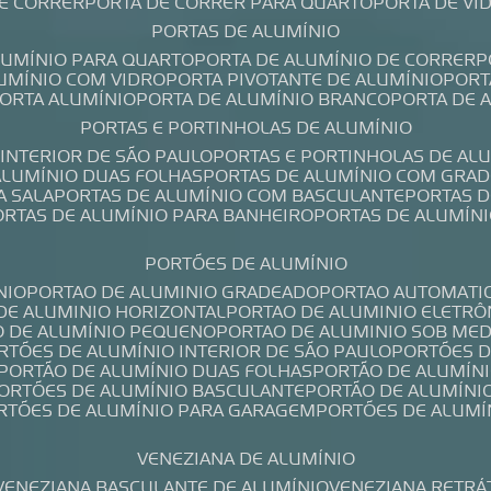
DE CORRER
PORTA DE CORRER PARA QUARTO
PORTA DE V
PORTAS DE ALUMÍNIO
ALUMÍNIO PARA QUARTO
PORTA DE ALUMÍNIO DE CORRER
LUMÍNIO COM VIDRO
PORTA PIVOTANTE DE ALUMÍNIO
POR
PORTA ALUMÍNIO
PORTA DE ALUMÍNIO BRANCO
PORTA DE 
PORTAS E PORTINHOLAS DE ALUMÍNIO
 INTERIOR DE SÃO PAULO
PORTAS E PORTINHOLAS DE AL
 ALUMÍNIO DUAS FOLHAS
PORTAS DE ALUMÍNIO COM GRAD
A SALA
PORTAS DE ALUMÍNIO COM BASCULANTE
PORTAS 
PORTAS DE ALUMÍNIO PARA BANHEIRO
PORTAS DE ALUMÍN
PORTÕES DE ALUMÍNIO
NIO
PORTAO DE ALUMINIO GRADEADO
PORTAO AUTOMATI
 DE ALUMINIO HORIZONTAL
PORTAO DE ALUMINIO ELETRÔ
O DE ALUMÍNIO PEQUENO
PORTAO DE ALUMINIO SOB ME
ORTÕES DE ALUMÍNIO INTERIOR DE SÃO PAULO
PORTÕES 
PORTÃO DE ALUMÍNIO DUAS FOLHAS
PORTÃO DE ALUMÍN
PORTÕES DE ALUMÍNIO BASCULANTE
PORTÃO DE ALUMÍNI
ORTÕES DE ALUMÍNIO PARA GARAGEM
PORTÕES DE ALUMÍ
VENEZIANA DE ALUMÍNIO
VENEZIANA BASCULANTE DE ALUMÍNIO
VENEZIANA RETRÁ