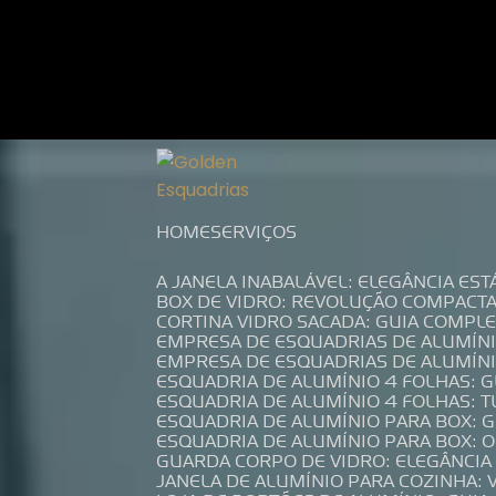
Entre em contato com um de nossos es
HOME
SERVIÇOS
A JANELA INABALÁVEL: ELEGÂNCIA ES
BOX DE VIDRO: REVOLUÇÃO COMPACT
CORTINA VIDRO SACADA: GUIA COMP
EMPRESA DE ESQUADRIAS DE ALUMÍN
EMPRESA DE ESQUADRIAS DE ALUMÍN
ESQUADRIA DE ALUMÍNIO 4 FOLHAS: 
ESQUADRIA DE ALUMÍNIO 4 FOLHAS: 
ESQUADRIA DE ALUMÍNIO PARA BOX: 
ESQUADRIA DE ALUMÍNIO PARA BOX: 
GUARDA CORPO DE VIDRO: ELEGÂNCI
JANELA DE ALUMÍNIO PARA COZINHA: 