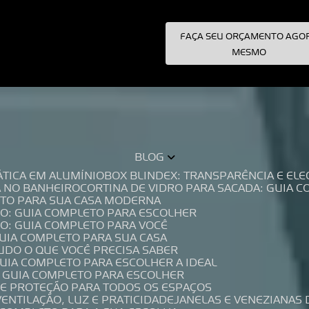
FAÇA SEU ORÇAMENTO AGO
pecialistas!
MESMO
BLOG
TÁTICA EM ALUMÍNIO
BOX BLINDEX: TRANSPARÊNCIA E E
A NO BANHEIRO
CORTINA DE VIDRO PARA SACADA: GUIA 
LETO PARA SUA CASA MODERNA
IO: GUIA COMPLETO PARA ESCOLHER
IO: GUIA COMPLETO PARA VOCÊ
GUIA COMPLETO PARA SUA CASA
TUDO O QUE VOCÊ PRECISA SABER
GUIA COMPLETO PARA ESCOLHER A IDEAL
O GUIA COMPLETO PARA ESCOLHER
A E PROTEÇÃO PARA TODOS OS ESPAÇOS
VENTILAÇÃO, LUZ E PRATICIDADE
JANELAS E VENEZIANAS 