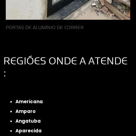
PORTAS DE ALUMÍNIO DE CORRER
REGIÕES ONDE A ATENDE
:
Interior de São Paulo
Interior de São Paulo
Litoral de São Paulo
Região
Metropolitana de São Paulo
Americana
Amparo
Angatuba
Aparecida