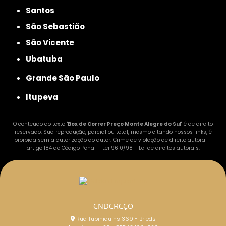
Santos
São Sebastião
São Vicente
Ubatuba
Grande São Paulo
Itupeva
O conteúdo do texto "
Box de Correr Preço Monte Alegre do Sul
" é de direito
reservado. Sua reprodução, parcial ou total, mesmo citando nossos links, é
proibida sem a autorização do autor. Crime de violação de direito autoral –
artigo 184 do Código Penal –
Lei 9610/98 - Lei de direitos autorais
.
ENDEREÇO
Rua Tupiniquins 369 - Brieds