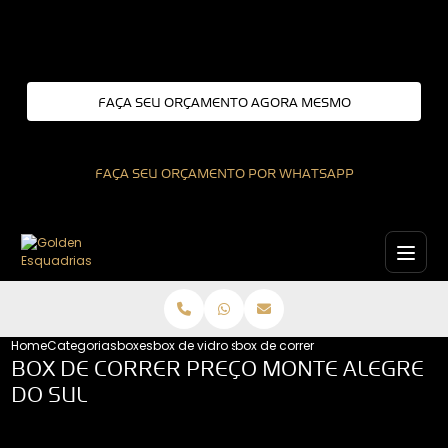
Entre em contato com um de nossos especialistas!
FAÇA SEU ORÇAMENTO AGORA MESMO
FAÇA SEU ORÇAMENTO POR WHATSAPP
Home
Categorias
boxes
box de vidro sao paulo
box de correr preco monte alegre d
BOX DE CORRER PREÇO MONTE ALEGRE
DO SUL