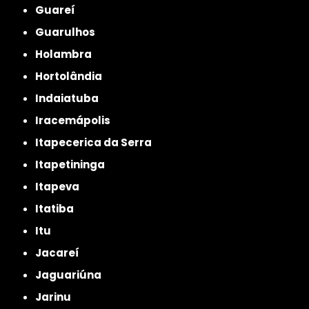
Guareí
Guarulhos
Holambra
Hortolândia
Indaiatuba
Iracemápolis
Itapecerica da Serra
Itapetininga
Itapeva
Itatiba
Itu
Jacareí
Jaguariúna
Jarinu