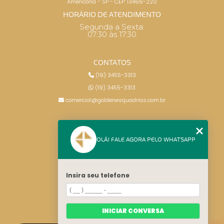
Americana - SP - CEP: 13466-220
HORÁRIO DE ATENDIMENTO
Segunda a Sexta:
07:30 às 17:30
CONTATOS
(19) 3455-3313
(19) 3455-3313
comercial@goldenesquadrias.com.br
MENU
OLÁ! FALE AGORA PELO WHATSAPP
HOME
SERVIÇOS
BLOG
Insira seu telefone
CONTATO
CATEGORIAS
MAPA DO SITE
INICIAR CONVERSA