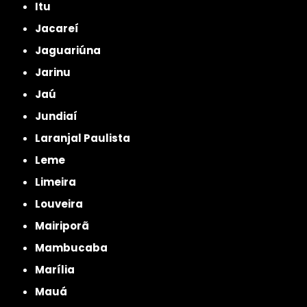
Itu
Jacareí
Jaguariúna
Jarinu
Jaú
Jundiaí
Laranjal Paulista
Leme
Limeira
Louveira
Mairiporã
Mambucaba
Marília
Mauá