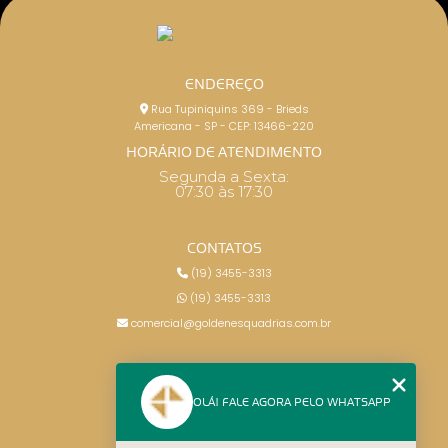
ENDEREÇO
Rua Tupiniquins 369 - Brieds
Americana - SP - CEP: 13466-220
HORÁRIO DE ATENDIMENTO
Segunda a Sexta:
07:30 às 17:30
CONTATOS
(19) 3455-3313
(19) 3455-3313
comercial@goldenesquadrias.com.br
MENU
OLÁ! FALE AGORA PELO WHATSAPP
HOME
SERVIÇOS