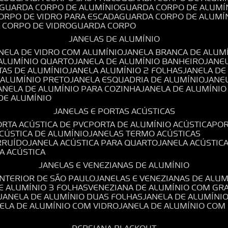
GUARDA CORPO DE ALUMÍNIO
GUARDA CORPO DE ALUMÍ
CORPO DE VIDRO PARA ESCADA
GUARDA CORPO DE ALUMÍ
A CORPO DE VIDRO
GUARDA CORPO
JANELAS DE ALUMÍNIO
ANELA DE VIDRO COM ALUMÍNIO
JANELA BRANCA DE ALUM
 ALUMÍNIO QUARTO
JANELA DE ALUMÍNIO BANHEIRO
JANE
TAS DE ALUMÍNIO
JANELA ALUMÍNIO 2 FOLHAS
JANELA D
 ALUMÍNIO PRETO
JANELA ESQUADRIA DE ALUMÍNIO
JANE
JANELA DE ALUMÍNIO PARA COZINHA
JANELA DE ALUMÍNIO
 DE ALUMÍNIO
JANELAS E PORTAS ACÚSTICAS
PORTA ACÚSTICA DE PVC
PORTA DE ALUMÍNIO ACÚSTICA
PO
ACÚSTICA DE ALUMÍNIO
JANELAS TERMO ACÚSTICAS
IRRUÍDO
JANELA ACÚSTICA PARA QUARTO
JANELA ACÚSTIC
LA ACÚSTICA
JANELAS E VENEZIANAS DE ALUMÍNIO
INTERIOR DE SÃO PAULO
JANELAS E VENEZIANAS DE ALU
DE ALUMÍNIO 3 FOLHAS
VENEZIANA DE ALUMÍNIO COM GR
JANELA DE ALUMÍNIO DUAS FOLHAS
JANELA DE ALUMÍNI
NELA DE ALUMÍNIO COM VIDRO
JANELA DE ALUMÍNIO COM