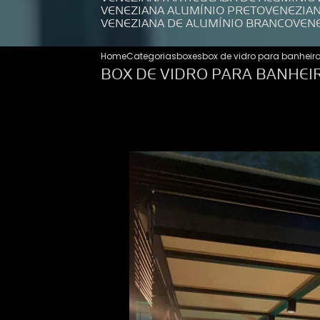
VENEZIANA ALUMÍNIO PRETO
VENEZIA
VENEZIANA DE ALUMÍNIO BRANCO
VEN
Home
Categorias
boxes
box de vidro para banheir
BOX DE VIDRO PARA BANHEI