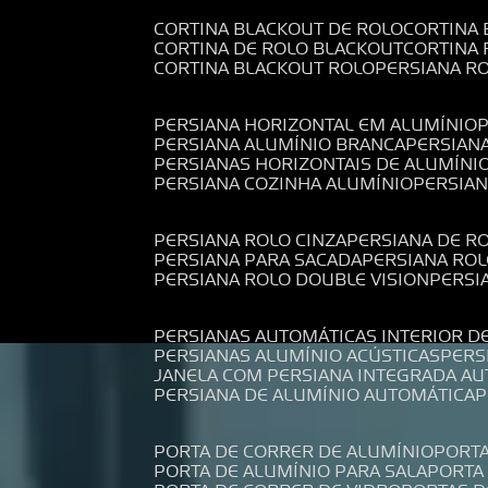
CORTINA BLACKOUT DE ROLO
CORTINA
CORTINA DE ROLO BLACKOUT
CORTINA
CORTINA BLACKOUT ROLO
PERSIANA 
PERSIANA HORIZONTAL EM ALUMÍNIO
PERSIANA ALUMÍNIO BRANCA
PERSIAN
PERSIANAS HORIZONTAIS DE ALUMÍNI
PERSIANA COZINHA ALUMÍNIO
PERSIA
PERSIANA ROLO CINZA
PERSIANA DE R
PERSIANA PARA SACADA
PERSIANA RO
PERSIANA ROLO DOUBLE VISION
PERS
PERSIANAS AUTOMÁTICAS INTERIOR D
PERSIANAS ALUMÍNIO ACÚSTICAS
PER
JANELA COM PERSIANA INTEGRADA A
PERSIANA DE ALUMÍNIO AUTOMÁTICA
PORTA DE CORRER DE ALUMÍNIO
PORT
PORTA DE ALUMÍNIO PARA SALA
PORT