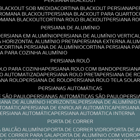
PERSIANA BLACKOUT
 BLACKOUT SOB MEDIDA
CORTINA BLACKOUT PERSIANA
P
 ROMANA BLACKOUT
PERSIANA BLACKOUT PARA QUARTO
ROMANA BLACKOUT
CORTINA ROLO BLACKOUT
PERSIANA R
PERSIANA DE ALUMÍNIO
PERSIANA EM ALUMÍNIO
PERSIANA DE ALUMÍNIO VERTICA
A HORIZONTAL ALUMÍNIO PRETA
PERSIANA EXTERNA ALU
O
CORTINA PERSIANA DE ALUMÍNIO
CORTINA PERSIANA P
NA PARA COZINHA ALUMÍNIO
PERSIANA ROLÔ
OLO PARA COZINHA
PERSIANA ROLO COM BANDO
PERSIAN
LO AUTOMATIZADA
PERSIANA ROLO PRETA
PERSIANA DE 
IANA ROLO
PERSIANA DE ROLO
PERSIANA ROLO TELA SOLA
PERSIANAS AUTOMÁTICAS
E SÃO PAULO
PERSIANAS AUTOMÁTICAS SÃO PAULO
PERS
SIANA DE ALUMÍNIO HORIZONTAL
PERSIANA DE ALUMÍNIO
UTOMÁTICA
PERSIANA DE ENROLAR AUTOMÁTICA
PERSIAN
PERSIANA AUTOMÁTICA
PERSIANA AUTOMÁTICA INTERNA
PORTA DE CORRER
A BALCÃO ALUMÍNIO
PORTA DE CORRER VIDRO
PORTA DE 
A DE CORRER PARA SALA
PORTA DE ALUMÍNIO COM VIDRO