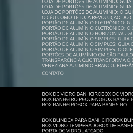
LOJA DE PORTÕES DE ALUMÍNIO: GUI
LOJA DE PORTÕES DE ALUMÍNIO: GUI
LOJA DE PORTÕES DE ALUMÍNIO: O G
O CÉU COMO TETO: A REVOLUÇÃO DO
PORTÃO DE ALUMÍNIO ELETRÔNICO: G
PORTÃO DE ALUMÍNIO ELETRÔNICO: O
PORTÃO DE ALUMÍNIO HORIZONTAL: G
PORTÃO DE ALUMÍNIO SIMPLES: GUIA
PORTÃO DE ALUMÍNIO SIMPLES: GUI
PORTÃO DE ALUMÍNIO SIMPLES: O QU
PORTÕES DE ALUMÍNIO EM SÃO PAULO
TRANSPARÊNCIA QUE TRANSFORMA O
VENEZIANA ALUMÍNIO BRANCO: ELEGÂ
CONTATO
BOX DE VIDRO BANHEIRO
BOX DE VIDR
BOX BANHEIRO PEQUENO
BOX BANHEI
BOX BANHEIRO
BOX PARA BANHEIRO
BOX BLINDEX PARA BANHEIRO
BOX BL
BOX VIDRO TEMPERADO
BOX DE BANH
PORTA DE VIDRO JATEADO