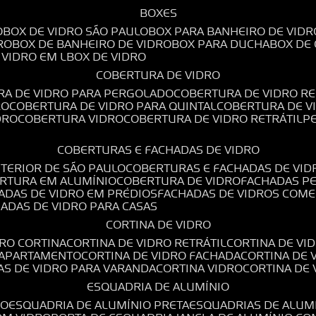
BOXES
O
BOX DE VIDRO SÃO PAULO
BOX PARA BANHEIRO DE VIDR
RO
BOX DE BANHEIRO DE VIDRO
BOX PARA DUCHA
BOX DE
E VIDRO EM L
BOX DE VIDRO
COBERTURA DE VIDRO
RA DE VIDRO PARA PERGOLADO
COBERTURA DE VIDRO RE
RO
COBERTURA DE VIDRO PARA QUINTAL
COBERTURA DE 
DRO
COBERTURA VIDRO
COBERTURA DE VIDRO RETRÁTIL
COBERTURAS E FACHADAS DE VIDRO
NTERIOR DE SÃO PAULO
COBERTURAS E FACHADAS DE VID
ERTURA EM ALUMÍNIO
COBERTURA DE VIDRO
FACHADAS P
HADAS DE VIDRO EM PRÉDIOS
FACHADAS DE VIDROS COME
HADAS DE VIDRO PARA CASAS
CORTINA DE VIDRO
DRO CORTINA
CORTINA DE VIDRO RETRÁTIL
CORTINA DE V
E APARTAMENTO
CORTINA DE VIDRO FACHADA
CORTINA DE
NAS DE VIDRO PARA VARANDA
CORTINA VIDRO
CORTINA DE
ESQUADRIA DE ALUMÍNIO
IO
ESQUADRIA DE ALUMÍNIO PRETA
ESQUADRIAS DE ALUM