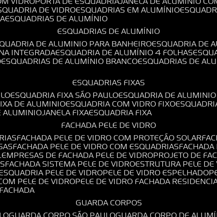
OM VIDRO
PORTA DE ESQUADRIA
JANELA DE ALUMÍNIO CO
ESQUADRIA DE VIDRO
ESQUADRIAS EM ALUMÍNIO
ESQUADR
DA
ESQUADRIAS DE ALUMÍNIO
ESQUADRIAS DE ALUMÍNIO
SQUADRIA DE ALUMINIO PARA BANHEIRO
ESQUADRIA DE 
ANA INTEGRADA
ESQUADRIA DE ALUMÍNIO 4 FOLHAS
ESQU
O
ESQUADRIAS DE ALUMÍNIO BRANCO
ESQUADRIAS DE AL
ESQUADRIAS FIXAS
ULO
ESQUADRIA FIXA SÃO PAULO
ESQUADRIA DE ALUMINIO
FIXA DE ALUMINIO
ESQUADRIA COM VIDRO FIXO
ESQUADRI
E ALUMINIO
JANELA FIXA
ESQUADRIA FIXA
FACHADA PELE DE VIDRO
RIAS
FACHADA PELE DE VIDRO COM PROTEÇÃO SOLAR
FA
SAS
FACHADA PELE DE VIDRO COM ESQUADRIAS
FACHADA
L
EMPRESAS DE FACHADA PELE DE VIDRO
PROJETO DE FA
OS
FACHADA SISTEMA PELE DE VIDRO
ESTRUTURA PELE DE
ESQUADRIA PELE DE VIDRO
PELE DE VIDRO ESPELHADO
 COM PELE DE VIDRO
PELE DE VIDRO FACHADA RESIDENCI
O FACHADA
GUARDA CORPOS
LO
GUARDA CORPO SÃO PAULO
GUARDA CORPO DE ALUM