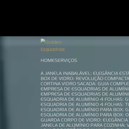
Entre em contato com um de nossos es
HOME
SERVIÇOS
A JANELA INABALÁVEL: ELEGÂNCIA ES
BOX DE VIDRO: REVOLUÇÃO COMPACT
CORTINA VIDRO SACADA: GUIA COMP
EMPRESA DE ESQUADRIAS DE ALUMÍN
EMPRESA DE ESQUADRIAS DE ALUMÍN
ESQUADRIA DE ALUMÍNIO 4 FOLHAS: 
ESQUADRIA DE ALUMÍNIO 4 FOLHAS: 
ESQUADRIA DE ALUMÍNIO PARA BOX: 
ESQUADRIA DE ALUMÍNIO PARA BOX: 
GUARDA CORPO DE VIDRO: ELEGÂNCI
JANELA DE ALUMÍNIO PARA COZINHA: 