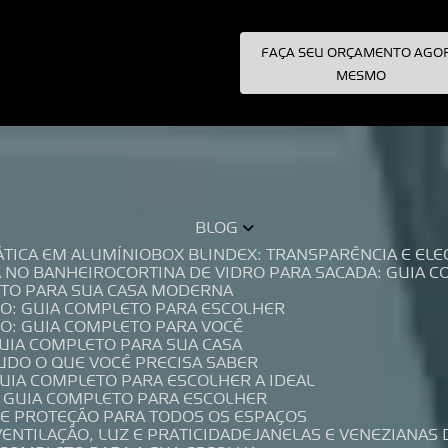
FAÇA SEU ORÇAMENTO AGO
pecialistas!
MESMO
BLOG
TÁTICA EM ALUMÍNIO
BOX BLINDEX: TRANSPARÊNCIA E E
A NO BANHEIRO
CORTINA DE VIDRO PARA SACADA: GUIA 
LETO PARA SUA CASA MODERNA
IO: GUIA COMPLETO PARA ESCOLHER
IO: GUIA COMPLETO PARA VOCÊ
GUIA COMPLETO PARA SUA CASA
TUDO O QUE VOCÊ PRECISA SABER
GUIA COMPLETO PARA ESCOLHER A IDEAL
O GUIA COMPLETO PARA ESCOLHER
A E PROTEÇÃO PARA TODOS OS ESPAÇOS
VENTILAÇÃO, LUZ E PRATICIDADE
JANELAS E VENEZIANAS 