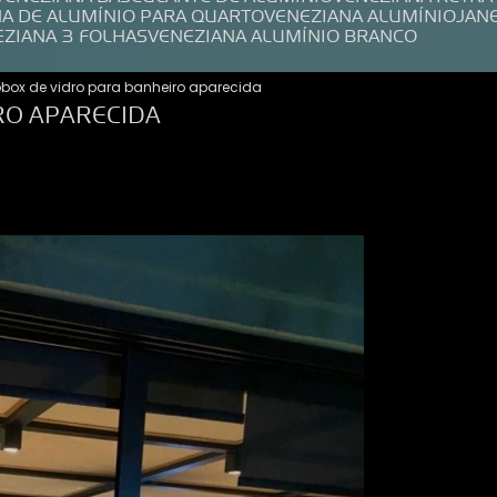
NA DE ALUMÍNIO PARA QUARTO
VENEZIANA ALUMÍNIO
JAN
EZIANA 3 FOLHAS
VENEZIANA ALUMÍNIO BRANCO
o
box de vidro para banheiro aparecida
RO APARECIDA