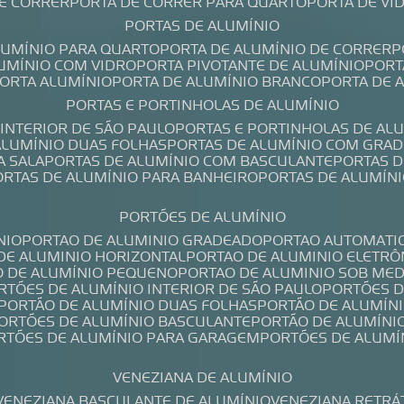
DE CORRER
PORTA DE CORRER PARA QUARTO
PORTA DE V
PORTAS DE ALUMÍNIO
ALUMÍNIO PARA QUARTO
PORTA DE ALUMÍNIO DE CORRER
LUMÍNIO COM VIDRO
PORTA PIVOTANTE DE ALUMÍNIO
POR
PORTA ALUMÍNIO
PORTA DE ALUMÍNIO BRANCO
PORTA DE 
PORTAS E PORTINHOLAS DE ALUMÍNIO
 INTERIOR DE SÃO PAULO
PORTAS E PORTINHOLAS DE AL
 ALUMÍNIO DUAS FOLHAS
PORTAS DE ALUMÍNIO COM GRAD
A SALA
PORTAS DE ALUMÍNIO COM BASCULANTE
PORTAS 
PORTAS DE ALUMÍNIO PARA BANHEIRO
PORTAS DE ALUMÍN
PORTÕES DE ALUMÍNIO
NIO
PORTAO DE ALUMINIO GRADEADO
PORTAO AUTOMATI
 DE ALUMINIO HORIZONTAL
PORTAO DE ALUMINIO ELETRÔ
O DE ALUMÍNIO PEQUENO
PORTAO DE ALUMINIO SOB ME
ORTÕES DE ALUMÍNIO INTERIOR DE SÃO PAULO
PORTÕES 
PORTÃO DE ALUMÍNIO DUAS FOLHAS
PORTÃO DE ALUMÍN
PORTÕES DE ALUMÍNIO BASCULANTE
PORTÃO DE ALUMÍNI
ORTÕES DE ALUMÍNIO PARA GARAGEM
PORTÕES DE ALUMÍ
VENEZIANA DE ALUMÍNIO
VENEZIANA BASCULANTE DE ALUMÍNIO
VENEZIANA RETRÁ