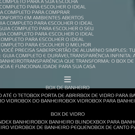
A COMPLETO PARA A SUA ESCOLHA
A COMPLETO PARA ESCOLHER O IDEAL
UIA COMPLETO PARA COMPRAR
 CONFORTO EM AMBIENTES ABERTOS
UIA COMPLETO PARA ESCOLHER O IDEAL
 GUIA COMPLETO PARA ESCOLHER O SEU
UIA COMPLETO PARA ESCOLHER O IDEAL
 COMPLETO PARA ESCOLHER O IDEAL
A COMPLETO PARA ESCOLHER O MELHOR
E VOCÊ PRECISA SABER
PORTÃO DE ALUMÍNIO SIMPLES: T
: GUIA COMPLETO E DURÁVEL
TRANSPARÊNCIA INFINITA:
 BANHEIRO
TRANSPARÊNCIA QUE TRANSFORMA: O BOX DE
NCIA E FUNCIONALIDADE PARA SUA CASA
BOX DE BANHEIRO
O ATÉ O TETO
BOX PORTA DE ABRIR
BOX DE VIDRO PARA 
RO VIDRO
BOX DO BANHEIRO
BOX VIDRO
BOX PARA BANH
BOX DE VIDRO
INDEX BANHEIRO
BOX BANHEIRO BLINDEX
BOX PARA BANH
EIRO VIDRO
BOX DE BANHEIRO PEQUENO
BOX DE CANTO 