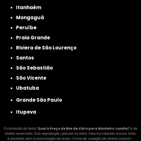
Itanhaém
Mongaguá
Peruíbe
Praia Grande
Riviera de São Lourenço
Santos
São Sebastião
São Vicente
Ubatuba
Grande São Paulo
Itupeva
O conteúdo do texto "
Qual o Preço de Box de Vidro para Banheiro Jundiaí
" é de
direito reservado. Sua reprodução, parcial ou total, mesmo citando nossos links,
é proibida sem a autorização do autor. Crime de violação de direito autoral –