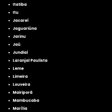
Itatiba
Itu
Jacareí
Jaguariúna
Jarinu
Jaú
Jundiaí
Laranjal Paulista
Leme
Limeira
Louveira
Mairiporã
Mambucaba
Marília