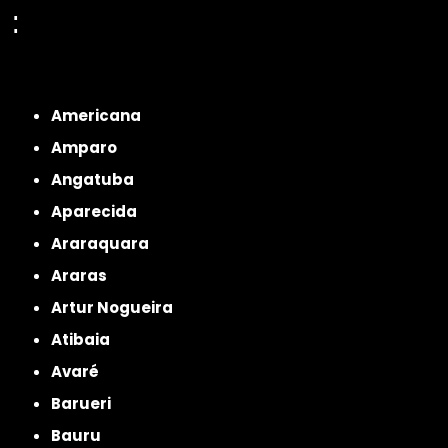
:
Interior de São Paulo
Interior de São Paulo
Litoral de São Paulo
Região
Metropolitana de São Paulo
Americana
Amparo
Angatuba
Aparecida
Araraquara
Araras
Artur Nogueira
Atibaia
Avaré
Barueri
Bauru