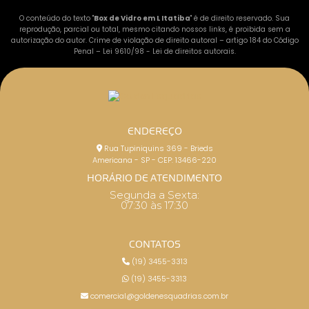
O conteúdo do texto "
Box de Vidro em L Itatiba
" é de direito reservado. Sua
reprodução, parcial ou total, mesmo citando nossos links, é proibida sem a
autorização do autor. Crime de violação de direito autoral – artigo 184 do Código
Penal –
Lei 9610/98 - Lei de direitos autorais
.
ENDEREÇO
Rua Tupiniquins 369 - Brieds
Americana - SP - CEP: 13466-220
HORÁRIO DE ATENDIMENTO
Segunda a Sexta:
07:30 às 17:30
CONTATOS
(19) 3455-3313
(19) 3455-3313
comercial@goldenesquadrias.com.br