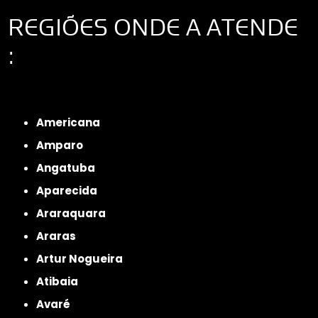
REGIÕES ONDE A ATENDE
:
Interior de São Paulo
Interior de São Paulo
Litoral de São Paulo
Região
Metropolitana de São Paulo
Americana
Amparo
Angatuba
Aparecida
Araraquara
Araras
Artur Nogueira
Atibaia
Avaré