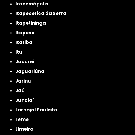
Iracemápolis
Itapecerica da Serra
Itapetininga
Itapeva
Itatiba
Itu
Jacareí
Jaguariúna
Jarinu
Jaú
Jundiaí
Laranjal Paulista
Leme
Limeira