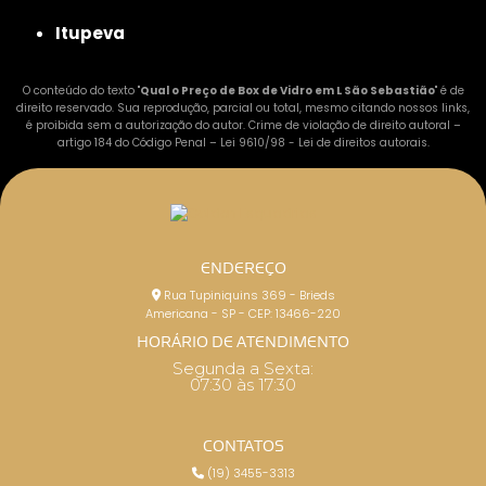
Itupeva
O conteúdo do texto "
Qual o Preço de Box de Vidro em L São Sebastião
" é de
direito reservado. Sua reprodução, parcial ou total, mesmo citando nossos links,
é proibida sem a autorização do autor. Crime de violação de direito autoral –
artigo 184 do Código Penal –
Lei 9610/98 - Lei de direitos autorais
.
ENDEREÇO
Rua Tupiniquins 369 - Brieds
Americana - SP - CEP: 13466-220
HORÁRIO DE ATENDIMENTO
Segunda a Sexta:
07:30 às 17:30
CONTATOS
(19) 3455-3313