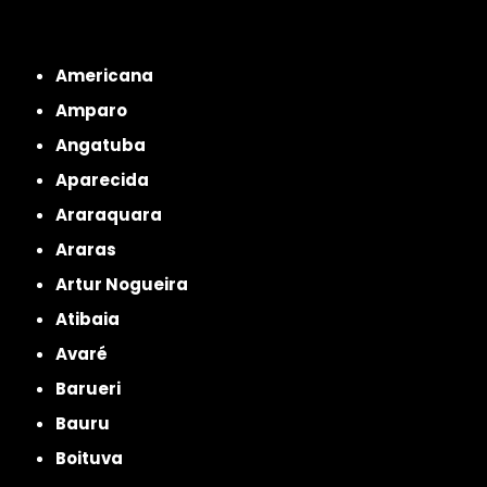
Interior de São Paulo
Interior de São Paulo
Litoral de São Paulo
Região
Metropolitana de São Paulo
Americana
Amparo
Angatuba
Aparecida
Araraquara
Araras
Artur Nogueira
Atibaia
Avaré
Barueri
Bauru
Boituva