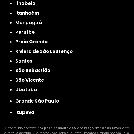
Ilhabela
Itanhaém
Mongaguá
Peruíbe
Praia Grande
Riviera de São Lourenço
Santos
São Sebastião
São Vicente
Ubatuba
Grande São Paulo
Itupeva
O conteúdo do texto "
Box para Banheiro de Vidro Preço Embu das Artes
" é de
direito reservado. Sua reprodução, parcial ou total, mesmo citando nossos links,