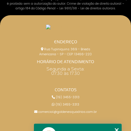
é proibida sem a autorização do autor. Crime de violação de direito autoral –
artigo 184 do Código Penal –
Lei 9610/98 - Lei de direitos autorais
.
ENDEREÇO
Rua Tupiniquins 369 - Brieds
Americana - SP - CEP: 13466-220
HORÁRIO DE ATENDIMENTO
Segunda a Sexta:
07:30 às 17:30
CONTATOS
(19) 3455-3313
(19) 3455-3313
comercial@goldenesquadrias.com.br
MENU