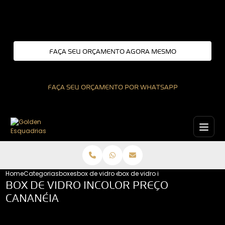
Entre em contato com um de nossos especialistas!
FAÇA SEU ORÇAMENTO AGORA MESMO
FAÇA SEU ORÇAMENTO POR WHATSAPP
Home
Categorias
boxes
box de vidro em l
box de vidro incolor preco canane
BOX DE VIDRO INCOLOR PREÇO
CANANÉIA