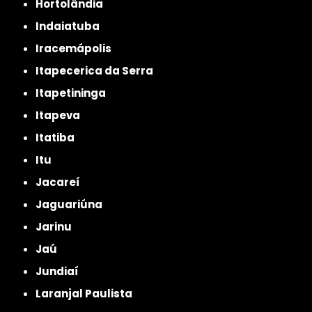
Hortolândia
Indaiatuba
Iracemápolis
Itapecerica da Serra
Itapetininga
Itapeva
Itatiba
Itu
Jacareí
Jaguariúna
Jarinu
Jaú
Jundiaí
Laranjal Paulista