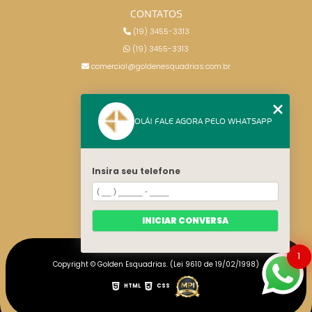
CONTATOS
(19) 3455-3313
(19) 3455-3313
comercial@goldenesquadrias.com.br
MENU
OLÁ! FALE AGORA PELO WHATSAPP
HOME
SERVIÇOS
BLOG
Insira seu telefone
CONTATO
CATEGORIAS
MAPA DO SITE
INICIAR CONVERSA
1
Copyright © Golden Esquadrias. (Lei 9610 de 19/02/1998)
HTML
CSS