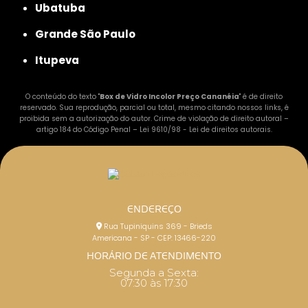
Ubatuba
Grande São Paulo
Itupeva
O conteúdo do texto "
Box de Vidro Incolor Preço Cananéia
" é de direito
reservado. Sua reprodução, parcial ou total, mesmo citando nossos links, é
proibida sem a autorização do autor. Crime de violação de direito autoral –
artigo 184 do Código Penal –
Lei 9610/98 - Lei de direitos autorais
.
ENDEREÇO
Rua Tupiniquins 369 - Brieds
Americana - SP - CEP: 13466-220
HORÁRIO DE ATENDIMENTO
Segunda a Sexta:
07:30 às 17:30