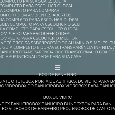
A COMPLETO PARA A SUA ESCOLHA
A COMPLETO PARA ESCOLHER O IDEAL
UIA COMPLETO PARA COMPRAR
 CONFORTO EM AMBIENTES ABERTOS
UIA COMPLETO PARA ESCOLHER O IDEAL
 GUIA COMPLETO PARA ESCOLHER O SEU
UIA COMPLETO PARA ESCOLHER O IDEAL
 COMPLETO PARA ESCOLHER O IDEAL
A COMPLETO PARA ESCOLHER O MELHOR
E VOCÊ PRECISA SABER
PORTÃO DE ALUMÍNIO SIMPLES: T
: GUIA COMPLETO E DURÁVEL
TRANSPARÊNCIA INFINITA:
 BANHEIRO
TRANSPARÊNCIA QUE TRANSFORMA: O BOX DE
NCIA E FUNCIONALIDADE PARA SUA CASA
BOX DE BANHEIRO
O ATÉ O TETO
BOX PORTA DE ABRIR
BOX DE VIDRO PARA 
RO VIDRO
BOX DO BANHEIRO
BOX VIDRO
BOX PARA BANH
BOX DE VIDRO
INDEX BANHEIRO
BOX BANHEIRO BLINDEX
BOX PARA BANH
EIRO VIDRO
BOX DE BANHEIRO PEQUENO
BOX DE CANTO 