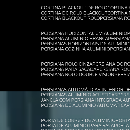
CORTINA BLACKOUT DE ROLO
CORTINA
CORTINA DE ROLO BLACKOUT
CORTINA
CORTINA BLACKOUT ROLO
PERSIANA 
PERSIANA HORIZONTAL EM ALUMÍNIO
PERSIANA ALUMÍNIO BRANCA
PERSIAN
PERSIANAS HORIZONTAIS DE ALUMÍNI
PERSIANA COZINHA ALUMÍNIO
PERSIA
PERSIANA ROLO CINZA
PERSIANA DE R
PERSIANA PARA SACADA
PERSIANA RO
PERSIANA ROLO DOUBLE VISION
PERS
PERSIANAS AUTOMÁTICAS INTERIOR D
PERSIANAS ALUMÍNIO ACÚSTICAS
PER
JANELA COM PERSIANA INTEGRADA A
PERSIANA DE ALUMÍNIO AUTOMÁTICA
PORTA DE CORRER DE ALUMÍNIO
PORT
PORTA DE ALUMÍNIO PARA SALA
PORT