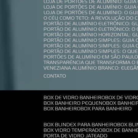
LOJA DE PORTÕES DE ALUMÍNIO: GUI
LOJA DE PORTÕES DE ALUMÍNIO: GUI
LOJA DE PORTÕES DE ALUMÍNIO: O G
O CÉU COMO TETO: A REVOLUÇÃO DO
PORTÃO DE ALUMÍNIO ELETRÔNICO: G
PORTÃO DE ALUMÍNIO ELETRÔNICO: O
PORTÃO DE ALUMÍNIO HORIZONTAL: G
PORTÃO DE ALUMÍNIO SIMPLES: GUIA
PORTÃO DE ALUMÍNIO SIMPLES: GUI
PORTÃO DE ALUMÍNIO SIMPLES: O QU
PORTÕES DE ALUMÍNIO EM SÃO PAULO
TRANSPARÊNCIA QUE TRANSFORMA O
VENEZIANA ALUMÍNIO BRANCO: ELEGÂ
CONTATO
BOX DE VIDRO BANHEIRO
BOX DE VIDR
BOX BANHEIRO PEQUENO
BOX BANHEI
BOX BANHEIRO
BOX PARA BANHEIRO
BOX BLINDEX PARA BANHEIRO
BOX BL
BOX VIDRO TEMPERADO
BOX DE BANH
PORTA DE VIDRO JATEADO