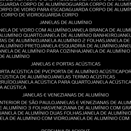
GUARDA CORPO DE ALUMÍNIO
GUARDA CORPO DE ALUMÍ
CORPO DE VIDRO PARA ESCADA
GUARDA CORPO DE ALUMÍ
A CORPO DE VIDRO
GUARDA CORPO
JANELAS DE ALUMÍNIO
ANELA DE VIDRO COM ALUMÍNIO
JANELA BRANCA DE ALUM
 ALUMÍNIO QUARTO
JANELA DE ALUMÍNIO BANHEIRO
JANE
TAS DE ALUMÍNIO
JANELA ALUMÍNIO 2 FOLHAS
JANELA D
 ALUMÍNIO PRETO
JANELA ESQUADRIA DE ALUMÍNIO
JANE
JANELA DE ALUMÍNIO PARA COZINHA
JANELA DE ALUMÍNIO
 DE ALUMÍNIO
JANELAS E PORTAS ACÚSTICAS
PORTA ACÚSTICA DE PVC
PORTA DE ALUMÍNIO ACÚSTICA
PO
ACÚSTICA DE ALUMÍNIO
JANELAS TERMO ACÚSTICAS
IRRUÍDO
JANELA ACÚSTICA PARA QUARTO
JANELA ACÚSTIC
LA ACÚSTICA
JANELAS E VENEZIANAS DE ALUMÍNIO
INTERIOR DE SÃO PAULO
JANELAS E VENEZIANAS DE ALU
DE ALUMÍNIO 3 FOLHAS
VENEZIANA DE ALUMÍNIO COM GR
JANELA DE ALUMÍNIO DUAS FOLHAS
JANELA DE ALUMÍNI
NELA DE ALUMÍNIO COM VIDRO
JANELA DE ALUMÍNIO COM