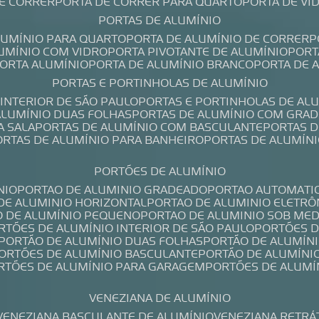
DE CORRER
PORTA DE CORRER PARA QUARTO
PORTA DE V
PORTAS DE ALUMÍNIO
ALUMÍNIO PARA QUARTO
PORTA DE ALUMÍNIO DE CORRER
LUMÍNIO COM VIDRO
PORTA PIVOTANTE DE ALUMÍNIO
POR
PORTA ALUMÍNIO
PORTA DE ALUMÍNIO BRANCO
PORTA DE 
PORTAS E PORTINHOLAS DE ALUMÍNIO
 INTERIOR DE SÃO PAULO
PORTAS E PORTINHOLAS DE AL
 ALUMÍNIO DUAS FOLHAS
PORTAS DE ALUMÍNIO COM GRAD
A SALA
PORTAS DE ALUMÍNIO COM BASCULANTE
PORTAS 
PORTAS DE ALUMÍNIO PARA BANHEIRO
PORTAS DE ALUMÍN
PORTÕES DE ALUMÍNIO
NIO
PORTAO DE ALUMINIO GRADEADO
PORTAO AUTOMATI
 DE ALUMINIO HORIZONTAL
PORTAO DE ALUMINIO ELETRÔ
O DE ALUMÍNIO PEQUENO
PORTAO DE ALUMINIO SOB ME
ORTÕES DE ALUMÍNIO INTERIOR DE SÃO PAULO
PORTÕES 
PORTÃO DE ALUMÍNIO DUAS FOLHAS
PORTÃO DE ALUMÍN
PORTÕES DE ALUMÍNIO BASCULANTE
PORTÃO DE ALUMÍNI
ORTÕES DE ALUMÍNIO PARA GARAGEM
PORTÕES DE ALUMÍ
VENEZIANA DE ALUMÍNIO
VENEZIANA BASCULANTE DE ALUMÍNIO
VENEZIANA RETRÁ