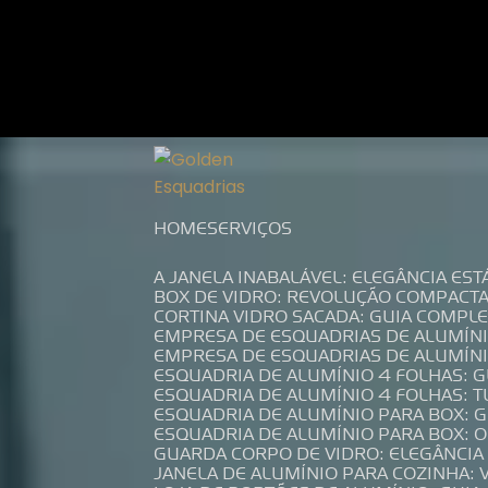
Entre em contato com um de nossos es
HOME
SERVIÇOS
A JANELA INABALÁVEL: ELEGÂNCIA ES
BOX DE VIDRO: REVOLUÇÃO COMPACT
CORTINA VIDRO SACADA: GUIA COMP
EMPRESA DE ESQUADRIAS DE ALUMÍN
EMPRESA DE ESQUADRIAS DE ALUMÍN
ESQUADRIA DE ALUMÍNIO 4 FOLHAS: 
ESQUADRIA DE ALUMÍNIO 4 FOLHAS: 
ESQUADRIA DE ALUMÍNIO PARA BOX: 
ESQUADRIA DE ALUMÍNIO PARA BOX: 
GUARDA CORPO DE VIDRO: ELEGÂNCI
JANELA DE ALUMÍNIO PARA COZINHA: 