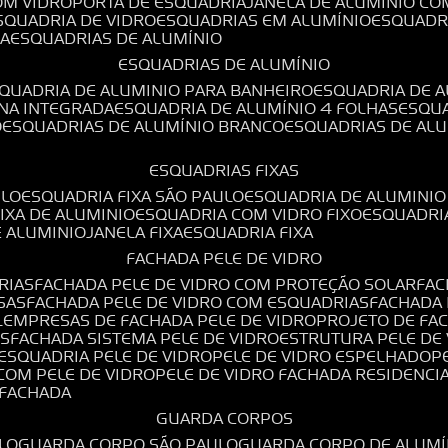
OM VIDRO
PORTA DE ESQUADRIA
JANELA DE ALUMÍNIO CO
ESQUADRIA DE VIDRO
ESQUADRIAS EM ALUMÍNIO
ESQUADR
DA
ESQUADRIAS DE ALUMÍNIO
ESQUADRIAS DE ALUMÍNIO
SQUADRIA DE ALUMINIO PARA BANHEIRO
ESQUADRIA DE 
ANA INTEGRADA
ESQUADRIA DE ALUMÍNIO 4 FOLHAS
ESQU
O
ESQUADRIAS DE ALUMÍNIO BRANCO
ESQUADRIAS DE AL
ESQUADRIAS FIXAS
ULO
ESQUADRIA FIXA SÃO PAULO
ESQUADRIA DE ALUMINIO
FIXA DE ALUMINIO
ESQUADRIA COM VIDRO FIXO
ESQUADRI
E ALUMINIO
JANELA FIXA
ESQUADRIA FIXA
FACHADA PELE DE VIDRO
RIAS
FACHADA PELE DE VIDRO COM PROTEÇÃO SOLAR
FA
SAS
FACHADA PELE DE VIDRO COM ESQUADRIAS
FACHADA
L
EMPRESAS DE FACHADA PELE DE VIDRO
PROJETO DE FA
OS
FACHADA SISTEMA PELE DE VIDRO
ESTRUTURA PELE DE
ESQUADRIA PELE DE VIDRO
PELE DE VIDRO ESPELHADO
 COM PELE DE VIDRO
PELE DE VIDRO FACHADA RESIDENCI
O FACHADA
GUARDA CORPOS
LO
GUARDA CORPO SÃO PAULO
GUARDA CORPO DE ALUM