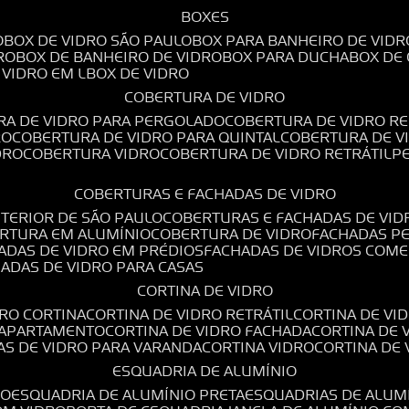
BOXES
O
BOX DE VIDRO SÃO PAULO
BOX PARA BANHEIRO DE VIDR
RO
BOX DE BANHEIRO DE VIDRO
BOX PARA DUCHA
BOX DE
E VIDRO EM L
BOX DE VIDRO
COBERTURA DE VIDRO
RA DE VIDRO PARA PERGOLADO
COBERTURA DE VIDRO RE
RO
COBERTURA DE VIDRO PARA QUINTAL
COBERTURA DE 
DRO
COBERTURA VIDRO
COBERTURA DE VIDRO RETRÁTIL
COBERTURAS E FACHADAS DE VIDRO
NTERIOR DE SÃO PAULO
COBERTURAS E FACHADAS DE VID
ERTURA EM ALUMÍNIO
COBERTURA DE VIDRO
FACHADAS P
HADAS DE VIDRO EM PRÉDIOS
FACHADAS DE VIDROS COME
HADAS DE VIDRO PARA CASAS
CORTINA DE VIDRO
DRO CORTINA
CORTINA DE VIDRO RETRÁTIL
CORTINA DE V
E APARTAMENTO
CORTINA DE VIDRO FACHADA
CORTINA DE
NAS DE VIDRO PARA VARANDA
CORTINA VIDRO
CORTINA DE
ESQUADRIA DE ALUMÍNIO
IO
ESQUADRIA DE ALUMÍNIO PRETA
ESQUADRIAS DE ALUM