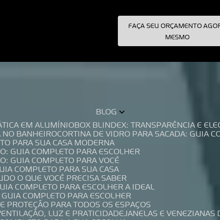
FAÇA SEU ORÇAMENTO AGO
pecialistas!
MESMO
BLOG
TÁTICA EM ALUMÍNIO
BOX BLINDEX: TRANSPARÊNCIA E E
A NO BANHEIRO
CORTINA DE VIDRO PARA SACADA: GUIA 
LETO PARA SUA CASA MODERNA
IO: GUIA COMPLETO PARA ESCOLHER
IO: GUIA COMPLETO PARA VOCÊ
GUIA COMPLETO PARA SUA CASA
TUDO O QUE VOCÊ PRECISA SABER
GUIA COMPLETO PARA ESCOLHER A IDEAL
O GUIA COMPLETO PARA ESCOLHER
A E PROTEÇÃO PARA TODOS OS ESPAÇOS
VENTILAÇÃO, LUZ E PRATICIDADE
JANELAS E VENEZIANAS 