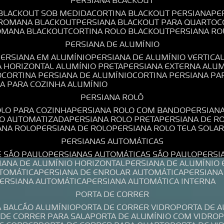
PERSIANA BLACKOUT
 BLACKOUT SOB MEDIDA
CORTINA BLACKOUT PERSIANA
P
 ROMANA BLACKOUT
PERSIANA BLACKOUT PARA QUARTO
ROMANA BLACKOUT
CORTINA ROLO BLACKOUT
PERSIANA R
PERSIANA DE ALUMÍNIO
PERSIANA EM ALUMÍNIO
PERSIANA DE ALUMÍNIO VERTICA
A HORIZONTAL ALUMÍNIO PRETA
PERSIANA EXTERNA ALU
O
CORTINA PERSIANA DE ALUMÍNIO
CORTINA PERSIANA P
NA PARA COZINHA ALUMÍNIO
PERSIANA ROLÔ
OLO PARA COZINHA
PERSIANA ROLO COM BANDO
PERSIAN
LO AUTOMATIZADA
PERSIANA ROLO PRETA
PERSIANA DE 
IANA ROLO
PERSIANA DE ROLO
PERSIANA ROLO TELA SOLA
PERSIANAS AUTOMÁTICAS
E SÃO PAULO
PERSIANAS AUTOMÁTICAS SÃO PAULO
PERS
SIANA DE ALUMÍNIO HORIZONTAL
PERSIANA DE ALUMÍNIO
UTOMÁTICA
PERSIANA DE ENROLAR AUTOMÁTICA
PERSIAN
PERSIANA AUTOMÁTICA
PERSIANA AUTOMÁTICA INTERNA
PORTA DE CORRER
A BALCÃO ALUMÍNIO
PORTA DE CORRER VIDRO
PORTA DE 
A DE CORRER PARA SALA
PORTA DE ALUMÍNIO COM VIDRO