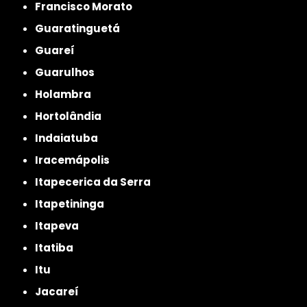
Francisco Morato
Guaratinguetá
Guareí
Guarulhos
Holambra
Hortolândia
Indaiatuba
Iracemápolis
Itapecerica da Serra
Itapetininga
Itapeva
Itatiba
Itu
Jacareí