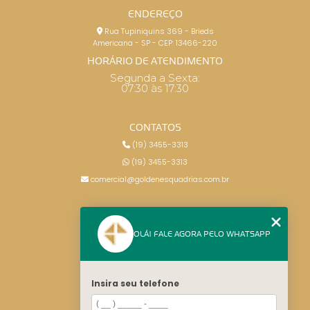
ENDEREÇO
Rua Tupiniquins 369 - Brieds
Americana - SP - CEP: 13466-220
HORÁRIO DE ATENDIMENTO
Segunda a Sexta:
07:30 às 17:30
CONTATOS
(19) 3455-3313
(19) 3455-3313
comercial@goldenesquadrias.com.br
MENU
OLÁ! FALE AGORA PELO WHATSAPP
HOME
SERVIÇOS
BLOG
Insira seu telefone
CONTATO
CATEGORIAS