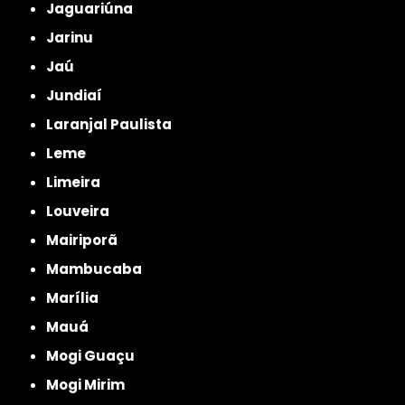
Jaguariúna
Jarinu
Jaú
Jundiaí
Laranjal Paulista
Leme
Limeira
Louveira
Mairiporã
Mambucaba
Marília
Mauá
Mogi Guaçu
Mogi Mirim