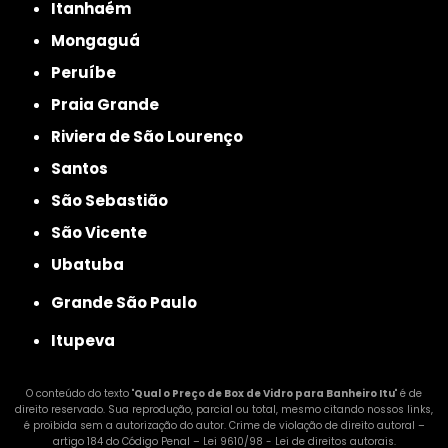
Itanhaém
Mongaguá
Peruíbe
Praia Grande
Riviera de São Lourenço
Santos
São Sebastião
São Vicente
Ubatuba
Grande São Paulo
Itupeva
O conteúdo do texto "
Qual o Preço de Box de Vidro para Banheiro Itu
" é de
direito reservado. Sua reprodução, parcial ou total, mesmo citando nossos links,
é proibida sem a autorização do autor. Crime de violação de direito autoral –
artigo 184 do Código Penal –
Lei 9610/98 - Lei de direitos autorais
.