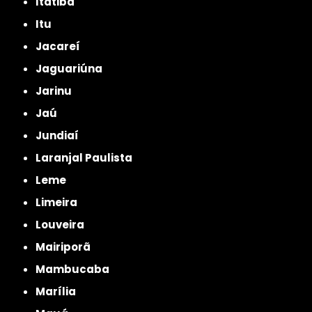
Itatiba
Itu
Jacareí
Jaguariúna
Jarinu
Jaú
Jundiaí
Laranjal Paulista
Leme
Limeira
Louveira
Mairiporã
Mambucaba
Marília