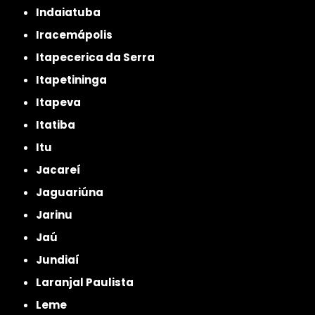
Indaiatuba
Iracemápolis
Itapecerica da Serra
Itapetininga
Itapeva
Itatiba
Itu
Jacareí
Jaguariúna
Jarinu
Jaú
Jundiaí
Laranjal Paulista
Leme