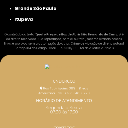
Grande São Paulo
Itupeva
O conteúdo do texto "
Qual o Preço de Box de Abrir São Bernardo do Campo
" é
de direito reservado. Sua reprodução, parcial ou total, mesmo citando nossos
links, é proibida sem a autorização do autor. Crime de violação de direito autoral
– artigo 184 do Código Penal –
Lei 9610/98 - Lei de direitos autorais
.
ENDEREÇO
Rua Tupiniquins 369 - Brieds
Americana - SP - CEP: 13466-220
HORÁRIO DE ATENDIMENTO
Segunda a Sexta:
07:30 às 17:30
CONTATOS