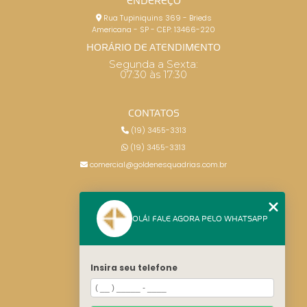
ENDEREÇO
Rua Tupiniquins 369 - Brieds
Americana - SP - CEP: 13466-220
HORÁRIO DE ATENDIMENTO
Segunda a Sexta:
07:30 às 17:30
CONTATOS
(19) 3455-3313
(19) 3455-3313
comercial@goldenesquadrias.com.br
MENU
OLÁ! FALE AGORA PELO WHATSAPP
HOME
SERVIÇOS
BLOG
Insira seu telefone
CONTATO
CATEGORIAS