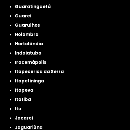
Guaratinguetá
Guareí
Guarulhos
Holambra
Hortolândia
Indaiatuba
Iracemápolis
Itapecerica da Serra
Itapetininga
Itapeva
Itatiba
Itu
Jacareí
Jaguariúna