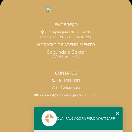
ENDEREÇO
Rua Tupiniquins 369 - Brieds
Americana - SP - CEP: 13466-220
HORÁRIO DE ATENDIMENTO
Segunda a Sexta:
07:30 às 17:30
CONTATOS
(19) 3455-3313
(19) 3455-3313
comercial@goldenesquadrias.com.br
MENU
OLÁ! FALE AGORA PELO WHATSAPP
HOME
SERVIÇOS