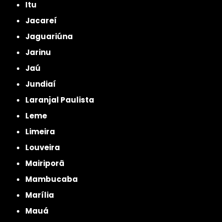
Itu
Jacareí
Jaguariúna
Jarinu
Jaú
Jundiaí
Laranjal Paulista
Leme
Limeira
Louveira
Mairiporã
Mambucaba
Marília
Mauá