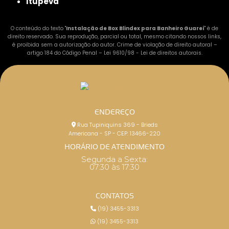
Itupeva
O conteúdo do texto "
Instalação de Box Blindex para Banheiro Guareí
" é de
direito reservado. Sua reprodução, parcial ou total, mesmo citando nossos links,
é proibida sem a autorização do autor. Crime de violação de direito autoral –
artigo 184 do Código Penal –
Lei 9610/98 - Lei de direitos autorais
.
ENDEREÇO
Rua Tupiniquins 369 - Brieds
Americana - SP - CEP: 13466-220
HORÁRIO DE ATENDIMENTO
Segunda a Sexta:
07:30 às 17:30
CONTATOS
(19) 3455-3313
(19) 3455-3313