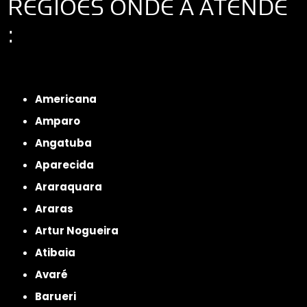
REGIÕES ONDE A ATENDE
:
Interior de São Paulo
Interior de São Paulo
Litoral de São Paulo
Região
Metropolitana de São Paulo
Americana
Amparo
Angatuba
Aparecida
Araraquara
Araras
Artur Nogueira
Atibaia
Avaré
Barueri