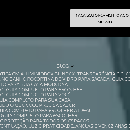
FAÇA SEU ORÇAMENTO AGO
pecialistas!
MESMO
BLOG
TÁTICA EM ALUMÍNIO
BOX BLINDEX: TRANSPARÊNCIA E E
A NO BANHEIRO
CORTINA DE VIDRO PARA SACADA: GUIA 
LETO PARA SUA CASA MODERNA
IO: GUIA COMPLETO PARA ESCOLHER
IO: GUIA COMPLETO PARA VOCÊ
GUIA COMPLETO PARA SUA CASA
TUDO O QUE VOCÊ PRECISA SABER
GUIA COMPLETO PARA ESCOLHER A IDEAL
O GUIA COMPLETO PARA ESCOLHER
A E PROTEÇÃO PARA TODOS OS ESPAÇOS
VENTILAÇÃO, LUZ E PRATICIDADE
JANELAS E VENEZIANAS 