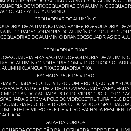
OM VIDRO
PORTA DE ESQUADRIA
JANELA DE ALUMÍNIO CO
ESQUADRIA DE VIDRO
ESQUADRIAS EM ALUMÍNIO
ESQUADR
DA
ESQUADRIAS DE ALUMÍNIO
ESQUADRIAS DE ALUMÍNIO
SQUADRIA DE ALUMINIO PARA BANHEIRO
ESQUADRIA DE 
ANA INTEGRADA
ESQUADRIA DE ALUMÍNIO 4 FOLHAS
ESQU
O
ESQUADRIAS DE ALUMÍNIO BRANCO
ESQUADRIAS DE AL
ESQUADRIAS FIXAS
ULO
ESQUADRIA FIXA SÃO PAULO
ESQUADRIA DE ALUMINIO
FIXA DE ALUMINIO
ESQUADRIA COM VIDRO FIXO
ESQUADRI
E ALUMINIO
JANELA FIXA
ESQUADRIA FIXA
FACHADA PELE DE VIDRO
RIAS
FACHADA PELE DE VIDRO COM PROTEÇÃO SOLAR
FA
SAS
FACHADA PELE DE VIDRO COM ESQUADRIAS
FACHADA
L
EMPRESAS DE FACHADA PELE DE VIDRO
PROJETO DE FA
OS
FACHADA SISTEMA PELE DE VIDRO
ESTRUTURA PELE DE
ESQUADRIA PELE DE VIDRO
PELE DE VIDRO ESPELHADO
 COM PELE DE VIDRO
PELE DE VIDRO FACHADA RESIDENCI
O FACHADA
GUARDA CORPOS
LO
GUARDA CORPO SÃO PAULO
GUARDA CORPO DE ALUM