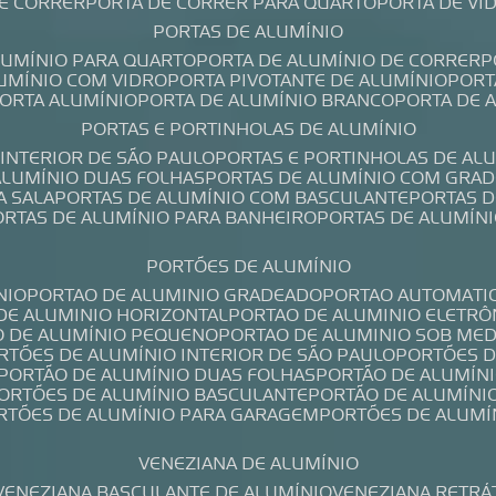
DE CORRER
PORTA DE CORRER PARA QUARTO
PORTA DE V
PORTAS DE ALUMÍNIO
ALUMÍNIO PARA QUARTO
PORTA DE ALUMÍNIO DE CORRER
LUMÍNIO COM VIDRO
PORTA PIVOTANTE DE ALUMÍNIO
POR
PORTA ALUMÍNIO
PORTA DE ALUMÍNIO BRANCO
PORTA DE 
PORTAS E PORTINHOLAS DE ALUMÍNIO
 INTERIOR DE SÃO PAULO
PORTAS E PORTINHOLAS DE AL
 ALUMÍNIO DUAS FOLHAS
PORTAS DE ALUMÍNIO COM GRAD
A SALA
PORTAS DE ALUMÍNIO COM BASCULANTE
PORTAS 
PORTAS DE ALUMÍNIO PARA BANHEIRO
PORTAS DE ALUMÍN
PORTÕES DE ALUMÍNIO
NIO
PORTAO DE ALUMINIO GRADEADO
PORTAO AUTOMATI
 DE ALUMINIO HORIZONTAL
PORTAO DE ALUMINIO ELETRÔ
O DE ALUMÍNIO PEQUENO
PORTAO DE ALUMINIO SOB ME
ORTÕES DE ALUMÍNIO INTERIOR DE SÃO PAULO
PORTÕES 
PORTÃO DE ALUMÍNIO DUAS FOLHAS
PORTÃO DE ALUMÍN
PORTÕES DE ALUMÍNIO BASCULANTE
PORTÃO DE ALUMÍNI
ORTÕES DE ALUMÍNIO PARA GARAGEM
PORTÕES DE ALUMÍ
VENEZIANA DE ALUMÍNIO
VENEZIANA BASCULANTE DE ALUMÍNIO
VENEZIANA RETRÁ