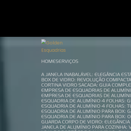
Entre em contato com um de nossos es
HOME
SERVIÇOS
A JANELA INABALÁVEL: ELEGÂNCIA ES
BOX DE VIDRO: REVOLUÇÃO COMPACT
CORTINA VIDRO SACADA: GUIA COMP
EMPRESA DE ESQUADRIAS DE ALUMÍN
EMPRESA DE ESQUADRIAS DE ALUMÍN
ESQUADRIA DE ALUMÍNIO 4 FOLHAS: 
ESQUADRIA DE ALUMÍNIO 4 FOLHAS: 
ESQUADRIA DE ALUMÍNIO PARA BOX: 
ESQUADRIA DE ALUMÍNIO PARA BOX: 
GUARDA CORPO DE VIDRO: ELEGÂNCI
JANELA DE ALUMÍNIO PARA COZINHA: 