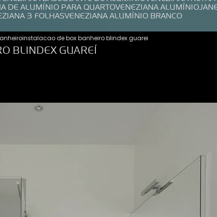
NA DE ALUMÍNIO PARA QUARTO
VENEZIANA ALUMÍNIO
JAN
EZIANA 3 FOLHAS
VENEZIANA ALUMÍNIO BRANCO
anheiro
instalacao de box banheiro blindex guarei
RO BLINDEX GUAREÍ