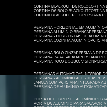
CORTINA BLACKOUT DE ROLO
CORTINA
CORTINA DE ROLO BLACKOUT
CORTINA
CORTINA BLACKOUT ROLO
PERSIANA 
PERSIANA HORIZONTAL EM ALUMÍNIO
PERSIANA ALUMÍNIO BRANCA
PERSIAN
PERSIANAS HORIZONTAIS DE ALUMÍNI
PERSIANA COZINHA ALUMÍNIO
PERSIA
PERSIANA ROLO CINZA
PERSIANA DE R
PERSIANA PARA SACADA
PERSIANA RO
PERSIANA ROLO DOUBLE VISION
PERS
PERSIANAS AUTOMÁTICAS INTERIOR D
PERSIANAS ALUMÍNIO ACÚSTICAS
PER
JANELA COM PERSIANA INTEGRADA A
PERSIANA DE ALUMÍNIO AUTOMÁTICA
PORTA DE CORRER DE ALUMÍNIO
PORT
PORTA DE ALUMÍNIO PARA SALA
PORT