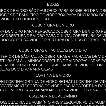
BOXES
O
BOX DE VIDRO SÃO PAULO
BOX PARA BANHEIRO DE VIDR
RO
BOX DE BANHEIRO DE VIDRO
BOX PARA DUCHA
BOX DE
E VIDRO EM L
BOX DE VIDRO
COBERTURA DE VIDRO
RA DE VIDRO PARA PERGOLADO
COBERTURA DE VIDRO RE
RO
COBERTURA DE VIDRO PARA QUINTAL
COBERTURA DE 
DRO
COBERTURA VIDRO
COBERTURA DE VIDRO RETRÁTIL
COBERTURAS E FACHADAS DE VIDRO
NTERIOR DE SÃO PAULO
COBERTURAS E FACHADAS DE VID
ERTURA EM ALUMÍNIO
COBERTURA DE VIDRO
FACHADAS P
HADAS DE VIDRO EM PRÉDIOS
FACHADAS DE VIDROS COME
HADAS DE VIDRO PARA CASAS
CORTINA DE VIDRO
DRO CORTINA
CORTINA DE VIDRO RETRÁTIL
CORTINA DE V
E APARTAMENTO
CORTINA DE VIDRO FACHADA
CORTINA DE
NAS DE VIDRO PARA VARANDA
CORTINA VIDRO
CORTINA DE
ESQUADRIA DE ALUMÍNIO
IO
ESQUADRIA DE ALUMÍNIO PRETA
ESQUADRIAS DE ALUM