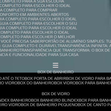
A COMPLETO PARA A SUA ESCOLHA
A COMPLETO PARA ESCOLHER O IDEAL
UIA COMPLETO PARA COMPRAR
 CONFORTO EM AMBIENTES ABERTOS
UIA COMPLETO PARA ESCOLHER O IDEAL
 GUIA COMPLETO PARA ESCOLHER O SEU
UIA COMPLETO PARA ESCOLHER O IDEAL
 COMPLETO PARA ESCOLHER O IDEAL
A COMPLETO PARA ESCOLHER O MELHOR
E VOCÊ PRECISA SABER
PORTÃO DE ALUMÍNIO SIMPLES: T
: GUIA COMPLETO E DURÁVEL
TRANSPARÊNCIA INFINITA:
 BANHEIRO
TRANSPARÊNCIA QUE TRANSFORMA: O BOX DE
NCIA E FUNCIONALIDADE PARA SUA CASA
BOX DE BANHEIRO
O ATÉ O TETO
BOX PORTA DE ABRIR
BOX DE VIDRO PARA 
RO VIDRO
BOX DO BANHEIRO
BOX VIDRO
BOX PARA BANH
BOX DE VIDRO
INDEX BANHEIRO
BOX BANHEIRO BLINDEX
BOX PARA BANH
EIRO VIDRO
BOX DE BANHEIRO PEQUENO
BOX DE CANTO 