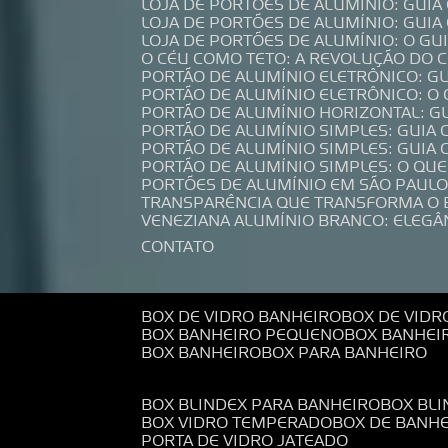
LOJA DE PORTÕES DE ALUMÍNIO: GUI
LOJA DE PORTÕES DE ALUMÍNIO: GUI
LOJA DE PORTÕES DE ALUMÍNIO: O G
O CÉU COMO TETO: A REVOLUÇÃO DO
PORTÃO DE ALUMÍNIO ELETRÔNICO: G
PORTÃO DE ALUMÍNIO ELETRÔNICO: O
PORTÃO DE ALUMÍNIO HORIZONTAL: G
PORTÃO DE ALUMÍNIO SIMPLES: GUIA
PORTÃO DE ALUMÍNIO SIMPLES: GUI
PORTÃO DE ALUMÍNIO SIMPLES: O QU
PORTÕES DE ALUMÍNIO EM SÃO PAULO
TRANSPARÊNCIA QUE TRANSFORMA O
VENEZIANA ALUMÍNIO BRANCO: ELEGÂ
CONTATO
BOX DE VIDRO BANHEIRO
BOX DE VIDR
BOX BANHEIRO PEQUENO
BOX BANHEI
BOX BANHEIRO
BOX PARA BANHEIRO
BOX BLINDEX PARA BANHEIRO
BOX BL
BOX VIDRO TEMPERADO
BOX DE BANH
PORTA DE VIDRO JATEADO