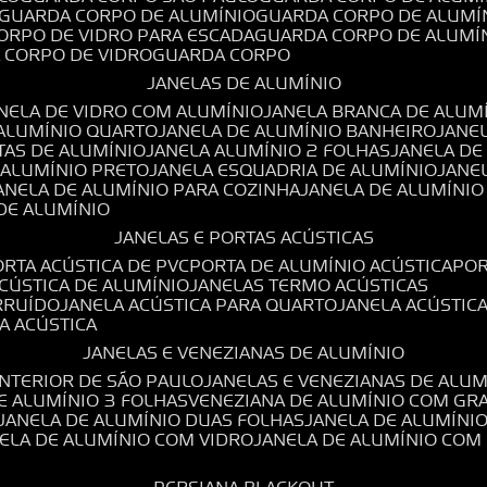
GUARDA CORPO DE ALUMÍNIO
GUARDA CORPO DE ALUMÍ
CORPO DE VIDRO PARA ESCADA
GUARDA CORPO DE ALUMÍ
A CORPO DE VIDRO
GUARDA CORPO
JANELAS DE ALUMÍNIO
ANELA DE VIDRO COM ALUMÍNIO
JANELA BRANCA DE ALUM
 ALUMÍNIO QUARTO
JANELA DE ALUMÍNIO BANHEIRO
JANE
TAS DE ALUMÍNIO
JANELA ALUMÍNIO 2 FOLHAS
JANELA D
 ALUMÍNIO PRETO
JANELA ESQUADRIA DE ALUMÍNIO
JANE
JANELA DE ALUMÍNIO PARA COZINHA
JANELA DE ALUMÍNIO
 DE ALUMÍNIO
JANELAS E PORTAS ACÚSTICAS
PORTA ACÚSTICA DE PVC
PORTA DE ALUMÍNIO ACÚSTICA
PO
ACÚSTICA DE ALUMÍNIO
JANELAS TERMO ACÚSTICAS
IRRUÍDO
JANELA ACÚSTICA PARA QUARTO
JANELA ACÚSTIC
LA ACÚSTICA
JANELAS E VENEZIANAS DE ALUMÍNIO
INTERIOR DE SÃO PAULO
JANELAS E VENEZIANAS DE ALU
DE ALUMÍNIO 3 FOLHAS
VENEZIANA DE ALUMÍNIO COM GR
JANELA DE ALUMÍNIO DUAS FOLHAS
JANELA DE ALUMÍNI
NELA DE ALUMÍNIO COM VIDRO
JANELA DE ALUMÍNIO COM