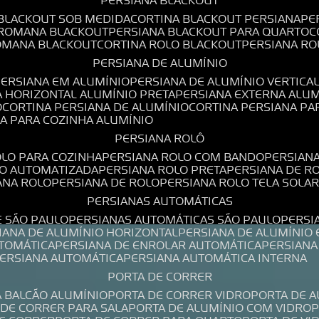
PERSIANA BLACKOUT
 BLACKOUT SOB MEDIDA
CORTINA BLACKOUT PERSIANA
P
 ROMANA BLACKOUT
PERSIANA BLACKOUT PARA QUARTO
ROMANA BLACKOUT
CORTINA ROLO BLACKOUT
PERSIANA R
PERSIANA DE ALUMÍNIO
PERSIANA EM ALUMÍNIO
PERSIANA DE ALUMÍNIO VERTICA
A HORIZONTAL ALUMÍNIO PRETA
PERSIANA EXTERNA ALU
O
CORTINA PERSIANA DE ALUMÍNIO
CORTINA PERSIANA P
NA PARA COZINHA ALUMÍNIO
PERSIANA ROLÔ
OLO PARA COZINHA
PERSIANA ROLO COM BANDO
PERSIAN
LO AUTOMATIZADA
PERSIANA ROLO PRETA
PERSIANA DE 
IANA ROLO
PERSIANA DE ROLO
PERSIANA ROLO TELA SOLA
PERSIANAS AUTOMÁTICAS
E SÃO PAULO
PERSIANAS AUTOMÁTICAS SÃO PAULO
PERS
SIANA DE ALUMÍNIO HORIZONTAL
PERSIANA DE ALUMÍNIO
UTOMÁTICA
PERSIANA DE ENROLAR AUTOMÁTICA
PERSIAN
PERSIANA AUTOMÁTICA
PERSIANA AUTOMÁTICA INTERNA
PORTA DE CORRER
A BALCÃO ALUMÍNIO
PORTA DE CORRER VIDRO
PORTA DE 
A DE CORRER PARA SALA
PORTA DE ALUMÍNIO COM VIDRO