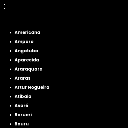
:
Interior de São Paulo
Interior de São Paulo
Litoral de São Paulo
Região
Metropolitana de São Paulo
Americana
Amparo
Angatuba
Aparecida
Araraquara
Araras
Artur Nogueira
Atibaia
Avaré
Barueri
Bauru