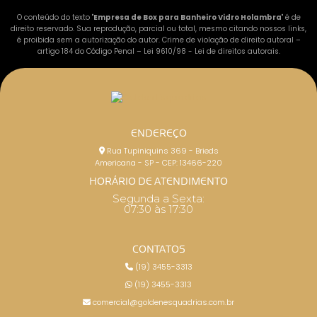
O conteúdo do texto "
Empresa de Box para Banheiro Vidro Holambra
" é de
direito reservado. Sua reprodução, parcial ou total, mesmo citando nossos links,
é proibida sem a autorização do autor. Crime de violação de direito autoral –
artigo 184 do Código Penal –
Lei 9610/98 - Lei de direitos autorais
.
ENDEREÇO
Rua Tupiniquins 369 - Brieds
Americana - SP - CEP: 13466-220
HORÁRIO DE ATENDIMENTO
Segunda a Sexta:
07:30 às 17:30
CONTATOS
(19) 3455-3313
(19) 3455-3313
comercial@goldenesquadrias.com.br