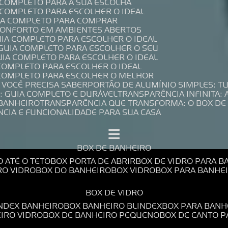
A COMPLETO PARA A SUA ESCOLHA
A COMPLETO PARA ESCOLHER O IDEAL
UIA COMPLETO PARA COMPRAR
 CONFORTO EM AMBIENTES ABERTOS
UIA COMPLETO PARA ESCOLHER O IDEAL
 GUIA COMPLETO PARA ESCOLHER O SEU
UIA COMPLETO PARA ESCOLHER O IDEAL
 COMPLETO PARA ESCOLHER O IDEAL
A COMPLETO PARA ESCOLHER O MELHOR
E VOCÊ PRECISA SABER
PORTÃO DE ALUMÍNIO SIMPLES: T
: GUIA COMPLETO E DURÁVEL
TRANSPARÊNCIA INFINITA:
 BANHEIRO
TRANSPARÊNCIA QUE TRANSFORMA: O BOX DE
NCIA E FUNCIONALIDADE PARA SUA CASA
BOX DE BANHEIRO
O ATÉ O TETO
BOX PORTA DE ABRIR
BOX DE VIDRO PARA 
RO VIDRO
BOX DO BANHEIRO
BOX VIDRO
BOX PARA BANH
BOX DE VIDRO
INDEX BANHEIRO
BOX BANHEIRO BLINDEX
BOX PARA BANH
EIRO VIDRO
BOX DE BANHEIRO PEQUENO
BOX DE CANTO 