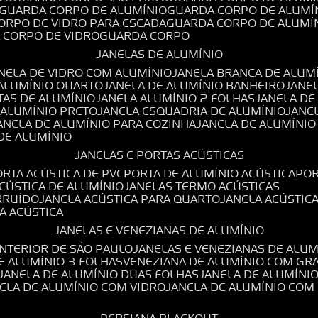
GUARDA CORPO DE ALUMÍNIO
GUARDA CORPO DE ALUMÍ
CORPO DE VIDRO PARA ESCADA
GUARDA CORPO DE ALUMÍ
A CORPO DE VIDRO
GUARDA CORPO
JANELAS DE ALUMÍNIO
ANELA DE VIDRO COM ALUMÍNIO
JANELA BRANCA DE ALUM
 ALUMÍNIO QUARTO
JANELA DE ALUMÍNIO BANHEIRO
JANE
TAS DE ALUMÍNIO
JANELA ALUMÍNIO 2 FOLHAS
JANELA D
 ALUMÍNIO PRETO
JANELA ESQUADRIA DE ALUMÍNIO
JANE
JANELA DE ALUMÍNIO PARA COZINHA
JANELA DE ALUMÍNIO
 DE ALUMÍNIO
JANELAS E PORTAS ACÚSTICAS
PORTA ACÚSTICA DE PVC
PORTA DE ALUMÍNIO ACÚSTICA
PO
ACÚSTICA DE ALUMÍNIO
JANELAS TERMO ACÚSTICAS
IRRUÍDO
JANELA ACÚSTICA PARA QUARTO
JANELA ACÚSTIC
LA ACÚSTICA
JANELAS E VENEZIANAS DE ALUMÍNIO
INTERIOR DE SÃO PAULO
JANELAS E VENEZIANAS DE ALU
DE ALUMÍNIO 3 FOLHAS
VENEZIANA DE ALUMÍNIO COM GR
JANELA DE ALUMÍNIO DUAS FOLHAS
JANELA DE ALUMÍNI
NELA DE ALUMÍNIO COM VIDRO
JANELA DE ALUMÍNIO COM