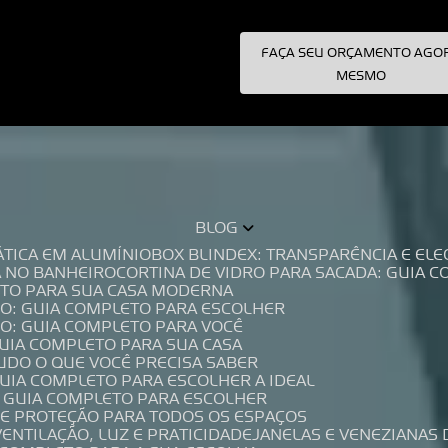
FAÇA SEU ORÇAMENTO AGO
pecialistas!
MESMO
BLOG
TÁTICA EM ALUMÍNIO
BOX BLINDEX: TRANSPARÊNCIA E E
A NO BANHEIRO
CORTINA DE VIDRO PARA SACADA: GUIA 
LETO PARA SUA CASA MODERNA
IO: GUIA COMPLETO PARA ESCOLHER
IO: GUIA COMPLETO PARA VOCÊ
GUIA COMPLETO PARA SUA CASA
TUDO O QUE VOCÊ PRECISA SABER
GUIA COMPLETO PARA ESCOLHER A IDEAL
O GUIA COMPLETO PARA ESCOLHER
A E PROTEÇÃO PARA TODOS OS ESPAÇOS
VENTILAÇÃO, LUZ E PRATICIDADE
JANELAS E VENEZIANAS 