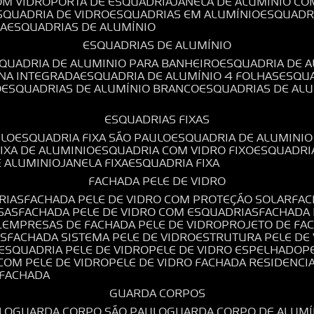
OM VIDRO
PORTA DE ESQUADRIA
JANELA DE ALUMÍNIO CO
ESQUADRIA DE VIDRO
ESQUADRIAS EM ALUMÍNIO
ESQUADR
DA
ESQUADRIAS DE ALUMÍNIO
ESQUADRIAS DE ALUMÍNIO
SQUADRIA DE ALUMINIO PARA BANHEIRO
ESQUADRIA DE 
ANA INTEGRADA
ESQUADRIA DE ALUMÍNIO 4 FOLHAS
ESQU
O
ESQUADRIAS DE ALUMÍNIO BRANCO
ESQUADRIAS DE AL
ESQUADRIAS FIXAS
ULO
ESQUADRIA FIXA SÃO PAULO
ESQUADRIA DE ALUMINIO
FIXA DE ALUMINIO
ESQUADRIA COM VIDRO FIXO
ESQUADRI
E ALUMINIO
JANELA FIXA
ESQUADRIA FIXA
FACHADA PELE DE VIDRO
RIAS
FACHADA PELE DE VIDRO COM PROTEÇÃO SOLAR
FA
SAS
FACHADA PELE DE VIDRO COM ESQUADRIAS
FACHADA
L
EMPRESAS DE FACHADA PELE DE VIDRO
PROJETO DE FA
OS
FACHADA SISTEMA PELE DE VIDRO
ESTRUTURA PELE DE
ESQUADRIA PELE DE VIDRO
PELE DE VIDRO ESPELHADO
 COM PELE DE VIDRO
PELE DE VIDRO FACHADA RESIDENCI
O FACHADA
GUARDA CORPOS
LO
GUARDA CORPO SÃO PAULO
GUARDA CORPO DE ALUM