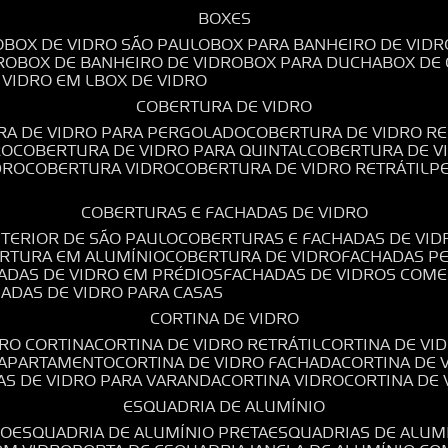
BOXES
O
BOX DE VIDRO SÃO PAULO
BOX PARA BANHEIRO DE VIDR
RO
BOX DE BANHEIRO DE VIDRO
BOX PARA DUCHA
BOX DE
E VIDRO EM L
BOX DE VIDRO
COBERTURA DE VIDRO
RA DE VIDRO PARA PERGOLADO
COBERTURA DE VIDRO RE
RO
COBERTURA DE VIDRO PARA QUINTAL
COBERTURA DE 
DRO
COBERTURA VIDRO
COBERTURA DE VIDRO RETRÁTIL
COBERTURAS E FACHADAS DE VIDRO
NTERIOR DE SÃO PAULO
COBERTURAS E FACHADAS DE VID
ERTURA EM ALUMÍNIO
COBERTURA DE VIDRO
FACHADAS P
HADAS DE VIDRO EM PRÉDIOS
FACHADAS DE VIDROS COME
HADAS DE VIDRO PARA CASAS
CORTINA DE VIDRO
DRO CORTINA
CORTINA DE VIDRO RETRÁTIL
CORTINA DE V
E APARTAMENTO
CORTINA DE VIDRO FACHADA
CORTINA DE
NAS DE VIDRO PARA VARANDA
CORTINA VIDRO
CORTINA DE
ESQUADRIA DE ALUMÍNIO
IO
ESQUADRIA DE ALUMÍNIO PRETA
ESQUADRIAS DE ALUM