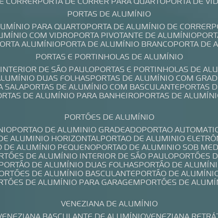
DE CORRER
PORTA DE CORRER PARA QUARTO
PORTA DE V
PORTAS DE ALUMÍNIO
ALUMÍNIO PARA QUARTO
PORTA DE ALUMÍNIO DE CORRER
LUMÍNIO COM VIDRO
PORTA PIVOTANTE DE ALUMÍNIO
POR
PORTA ALUMÍNIO
PORTA DE ALUMÍNIO BRANCO
PORTA DE 
PORTAS E PORTINHOLAS DE ALUMÍNIO
 INTERIOR DE SÃO PAULO
PORTAS E PORTINHOLAS DE AL
 ALUMÍNIO DUAS FOLHAS
PORTAS DE ALUMÍNIO COM GRAD
A SALA
PORTAS DE ALUMÍNIO COM BASCULANTE
PORTAS 
PORTAS DE ALUMÍNIO PARA BANHEIRO
PORTAS DE ALUMÍN
PORTÕES DE ALUMÍNIO
NIO
PORTAO DE ALUMINIO GRADEADO
PORTAO AUTOMATI
 DE ALUMINIO HORIZONTAL
PORTAO DE ALUMINIO ELETRÔ
O DE ALUMÍNIO PEQUENO
PORTAO DE ALUMINIO SOB ME
ORTÕES DE ALUMÍNIO INTERIOR DE SÃO PAULO
PORTÕES 
PORTÃO DE ALUMÍNIO DUAS FOLHAS
PORTÃO DE ALUMÍN
PORTÕES DE ALUMÍNIO BASCULANTE
PORTÃO DE ALUMÍNI
ORTÕES DE ALUMÍNIO PARA GARAGEM
PORTÕES DE ALUMÍ
VENEZIANA DE ALUMÍNIO
VENEZIANA BASCULANTE DE ALUMÍNIO
VENEZIANA RETRÁ