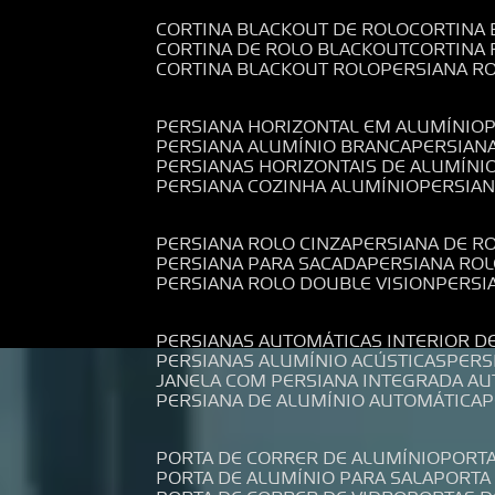
CORTINA BLACKOUT DE ROLO
CORTINA
CORTINA DE ROLO BLACKOUT
CORTINA
CORTINA BLACKOUT ROLO
PERSIANA 
PERSIANA HORIZONTAL EM ALUMÍNIO
PERSIANA ALUMÍNIO BRANCA
PERSIAN
PERSIANAS HORIZONTAIS DE ALUMÍNI
PERSIANA COZINHA ALUMÍNIO
PERSIA
PERSIANA ROLO CINZA
PERSIANA DE R
PERSIANA PARA SACADA
PERSIANA RO
PERSIANA ROLO DOUBLE VISION
PERS
PERSIANAS AUTOMÁTICAS INTERIOR D
PERSIANAS ALUMÍNIO ACÚSTICAS
PER
JANELA COM PERSIANA INTEGRADA A
PERSIANA DE ALUMÍNIO AUTOMÁTICA
PORTA DE CORRER DE ALUMÍNIO
PORT
PORTA DE ALUMÍNIO PARA SALA
PORT