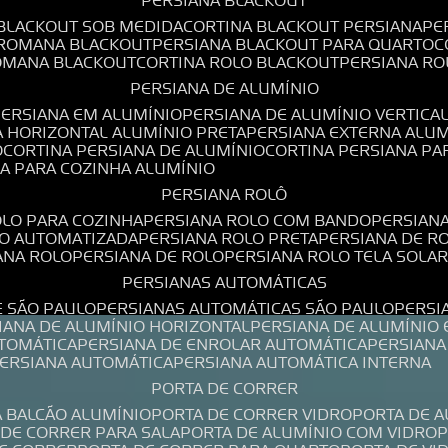
PERSIANA BLACKOUT
 BLACKOUT SOB MEDIDA
CORTINA BLACKOUT PERSIANA
P
 ROMANA BLACKOUT
PERSIANA BLACKOUT PARA QUARTO
ROMANA BLACKOUT
CORTINA ROLO BLACKOUT
PERSIANA R
PERSIANA DE ALUMÍNIO
PERSIANA EM ALUMÍNIO
PERSIANA DE ALUMÍNIO VERTICA
A HORIZONTAL ALUMÍNIO PRETA
PERSIANA EXTERNA ALU
O
CORTINA PERSIANA DE ALUMÍNIO
CORTINA PERSIANA P
NA PARA COZINHA ALUMÍNIO
PERSIANA ROLÔ
OLO PARA COZINHA
PERSIANA ROLO COM BANDO
PERSIAN
LO AUTOMATIZADA
PERSIANA ROLO PRETA
PERSIANA DE 
IANA ROLO
PERSIANA DE ROLO
PERSIANA ROLO TELA SOLA
PERSIANAS AUTOMÁTICAS
E SÃO PAULO
PERSIANAS AUTOMÁTICAS SÃO PAULO
PERS
SIANA DE ALUMÍNIO HORIZONTAL
PERSIANA DE ALUMÍNIO
UTOMÁTICA
PERSIANA DE ENROLAR AUTOMÁTICA
PERSIAN
PERSIANA AUTOMÁTICA
PERSIANA AUTOMÁTICA INTERNA
PORTA DE CORRER
A BALCÃO ALUMÍNIO
PORTA DE CORRER VIDRO
PORTA DE 
A DE CORRER PARA SALA
PORTA DE ALUMÍNIO COM VIDRO