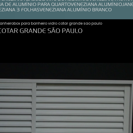
NA DE ALUMÍNIO PARA QUARTO
VENEZIANA ALUMÍNIO
JAN
EZIANA 3 FOLHAS
VENEZIANA ALUMÍNIO BRANCO
anheiro
box para banheiro vidro cotar grande sao paulo
COTAR GRANDE SÃO PAULO