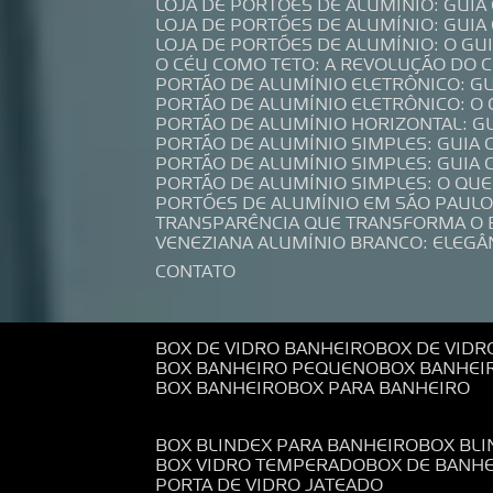
LOJA DE PORTÕES DE ALUMÍNIO: GUI
LOJA DE PORTÕES DE ALUMÍNIO: GUI
LOJA DE PORTÕES DE ALUMÍNIO: O G
O CÉU COMO TETO: A REVOLUÇÃO DO
PORTÃO DE ALUMÍNIO ELETRÔNICO: G
PORTÃO DE ALUMÍNIO ELETRÔNICO: O
PORTÃO DE ALUMÍNIO HORIZONTAL: G
PORTÃO DE ALUMÍNIO SIMPLES: GUIA
PORTÃO DE ALUMÍNIO SIMPLES: GUI
PORTÃO DE ALUMÍNIO SIMPLES: O QU
PORTÕES DE ALUMÍNIO EM SÃO PAULO
TRANSPARÊNCIA QUE TRANSFORMA O
VENEZIANA ALUMÍNIO BRANCO: ELEGÂ
CONTATO
BOX DE VIDRO BANHEIRO
BOX DE VIDR
BOX BANHEIRO PEQUENO
BOX BANHEI
BOX BANHEIRO
BOX PARA BANHEIRO
BOX BLINDEX PARA BANHEIRO
BOX BL
BOX VIDRO TEMPERADO
BOX DE BANH
PORTA DE VIDRO JATEADO