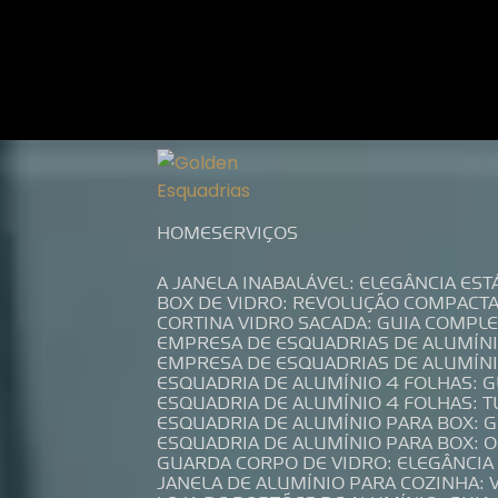
Entre em contato com um de nossos es
HOME
SERVIÇOS
A JANELA INABALÁVEL: ELEGÂNCIA ES
BOX DE VIDRO: REVOLUÇÃO COMPACT
CORTINA VIDRO SACADA: GUIA COMP
EMPRESA DE ESQUADRIAS DE ALUMÍN
EMPRESA DE ESQUADRIAS DE ALUMÍN
ESQUADRIA DE ALUMÍNIO 4 FOLHAS: 
ESQUADRIA DE ALUMÍNIO 4 FOLHAS: 
ESQUADRIA DE ALUMÍNIO PARA BOX: 
ESQUADRIA DE ALUMÍNIO PARA BOX: 
GUARDA CORPO DE VIDRO: ELEGÂNCI
JANELA DE ALUMÍNIO PARA COZINHA: 