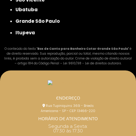
Ubatuba
Grande São Paulo
Itupeva
O conteúdo do texto "
Box de Canto para Banheiro Cotar Grande São Paulo
" é
de direito reservado. Sua reprodução, parcial ou total, mesmo citando nossos
links, é proibida sem a autorização do autor. Crime de violação de direito autoral
– artigo 184 do Código Penal –
Lei 9610/98 - Lei de direitos autorais
.
ENDEREÇO
Rua Tupiniquins 369 - Brieds
Americana - SP - CEP: 13466-220
HORÁRIO DE ATENDIMENTO
Segunda a Sexta:
07:30 às 17:30