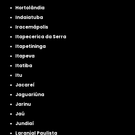
Hortolândia
Indaiatuba
Iracemápolis
Itapecerica da Serra
Itapetininga
Itapeva
Itatiba
Itu
Jacareí
Jaguariúna
Jarinu
Jaú
Jundiaí
Laranjal Paulista