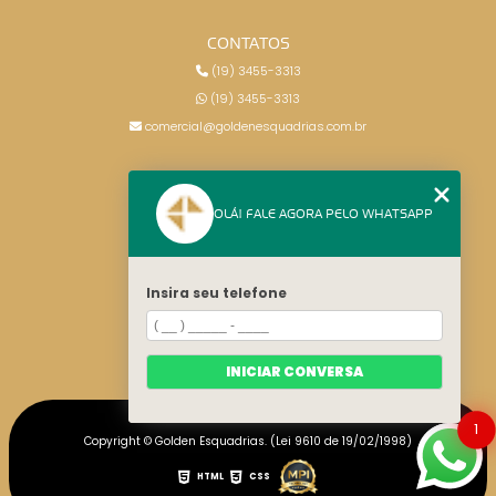
CONTATOS
(19) 3455-3313
(19) 3455-3313
comercial@goldenesquadrias.com.br
MENU
OLÁ! FALE AGORA PELO WHATSAPP
HOME
SERVIÇOS
BLOG
Insira seu telefone
CONTATO
CATEGORIAS
MAPA DO SITE
INICIAR CONVERSA
1
Copyright © Golden Esquadrias. (Lei 9610 de 19/02/1998)
HTML
CSS