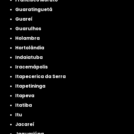
Guaratinguetá
Guareí
Guarulhos
Holambra
Hortolândia
Indaiatuba
Iracemápolis
Itapecerica da Serra
Itapetininga
Itapeva
Itatiba
Itu
Jacareí
Jaguariúna