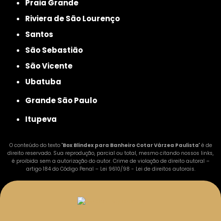
Praia Grande
Riviera de São Lourenço
Santos
São Sebastião
São Vicente
Ubatuba
Grande São Paulo
Itupeva
O conteúdo do texto "
Box Blindex para Banheiro Cotar Várzea Paulista
" é de
direito reservado. Sua reprodução, parcial ou total, mesmo citando nossos links,
é proibida sem a autorização do autor. Crime de violação de direito autoral –
artigo 184 do Código Penal –
Lei 9610/98 - Lei de direitos autorais
.