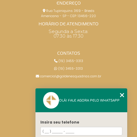
ENDEREÇO
Rua Tupiniquins 369 - Brieds
Americana - SP - CEP: 13466-220
HORÁRIO DE ATENDIMENTO
Segunda a Sexta:
07:30 às 17:30
CONTATOS
(19) 3455-3313
(19) 3455-3313
comercial@goldenesquadrias.com.br
MENU
OLÁ! FALE AGORA PELO WHATSAPP
HOME
SERVIÇOS
BLOG
Insira seu telefone
CONTATO
CATEGORIAS