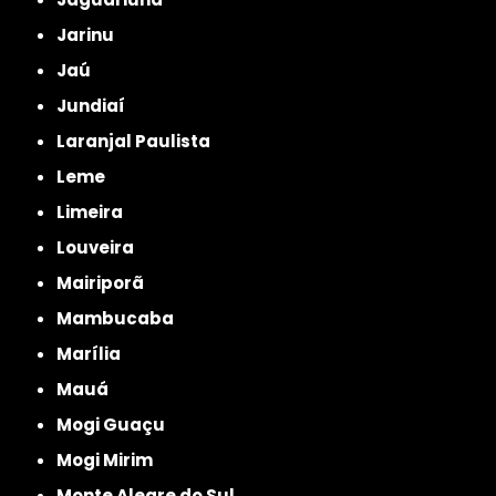
Jarinu
Jaú
Jundiaí
Laranjal Paulista
Leme
Limeira
Louveira
Mairiporã
Mambucaba
Marília
Mauá
Mogi Guaçu
Mogi Mirim
Monte Alegre do Sul